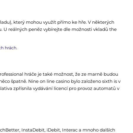
adu), který mohou využít přímo ke hře. V některých
. U reálných peněz vybírejte dle možnosti vkladů the
ch hrách.
“professional hráče je také možnost, že ze marně budou
o špatně. Nine on line casino bylo založeno sixth is v
slativa zpřísnila vydávání licencí pro provoz automatů v
chBetter, InstaDebit, iDebit, Interac a mnoho dalších