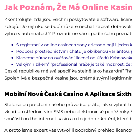
Jak Poznám, Že Má Online Kasin
Zkontrolujte, zda jsou všichni poskytovatelé softwaru lic
zdrojů. Do rejtříku se buď můžete nechat zapsat dobrovolně
výhru v automatech? Prozradíme vám, podle čeho poznáte n
S registrací v online casinech sony ericsson pojí i jeden k
Podpora prostřednictvím chatu je oblíbenou variantou,
Klademe důraz na ověřování licencí od úřadů Kahnawa
Velkým rizikem” “professional hráče je také možnost, 
Česká republika mé svá specifika stejně jako hazardní” “hr
Spolehlivá a bezpečná kasina jsou známá svými legitimní
Mobilní Nové České Casino A Aplikace Sixth
Stále se po přečtění našeho průvodce ptáte, jak si vybrat 
vklad prostřednictvím SMS nebo elektronické peněženky. V 
součástí on the internet kasin a u to jedno z kritérií, kter
A proto jsme expert vás vytvořili podrobný přehled licencova