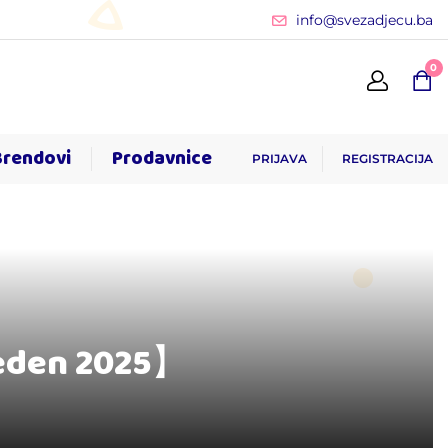
info@svezadjecu.ba
0
Brendovi
Prodavnice
PRIJAVA
REGISTRACIJA
【leden 2025】