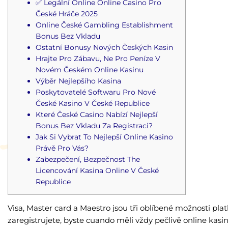
✅ Legální Online Online Casino Pro
České Hráče 2025
Online České Gambling Establishment
Bonus Bez Vkladu
Ostatní Bonusy Nových Českých Kasin
Hrajte Pro Zábavu, Ne Pro Peníze V
Novém Českém Online Kasinu
Výběr Nejlepšího Kasina
Poskytovatelé Softwaru Pro Nové
České Kasino V České Republice
Které České Casino Nabízí Nejlepší
Bonus Bez Vkladu Za Registraci?
Jak Si Vybrat To Nejlepší Online Kasino
Právě Pro Vás?
Zabezpečení, Bezpečnost The
Licencování Kasina Online V České
Republice
Visa, Master card a Maestro jsou tři oblíbené možnosti pl
zaregistrujete, byste cuando měli vždy pečlivě online kasi