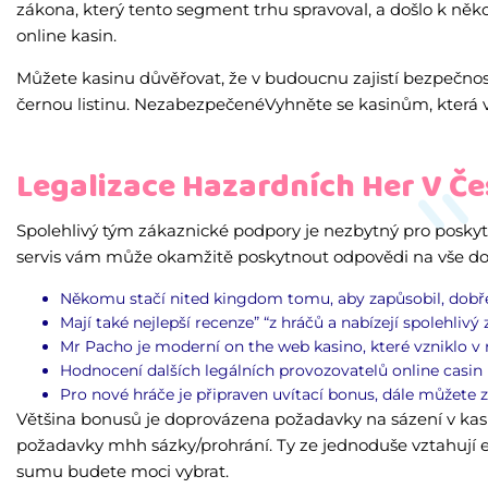
zákona, který tento segment trhu spravoval, a došlo k něk
online kasin.
Můžete kasinu důvěřovat, že v budoucnu zajistí bezpečnost
černou listinu. NezabezpečenéVyhněte se kasinům, která v
Legalizace Hazardních Her V Če
Spolehlivý tým zákaznické podpory je nezbytný pro poskyt
servis vám může okamžitě poskytnout odpovědi na vše dot
Někomu stačí nited kingdom tomu, aby zapůsobil, dobře
Mají také nejlepší recenze” “z hráčů a nabízejí spolehlivý
Mr Pacho je moderní on the web kasino, které vzniklo v 
Hodnocení dalších legálních provozovatelů online casin 
Pro nové hráče je připraven uvítací bonus, dále můžete z
Většina bonusů je doprovázena požadavky na sázení v ka
požadavky mhh sázky/prohrání. Ty ze jednoduše vztahují e
sumu budete moci vybrat.