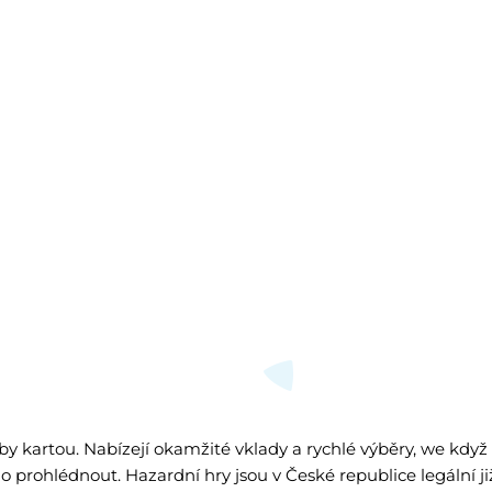
atby kartou. Nabízejí okamžité vklady a rychlé výběry, we kd
no prohlédnout. Hazardní hry jsou v České republice legální j