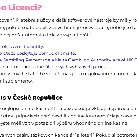
o Licenci?
encovaní. Platební služby a další softwarové nástroje by měl
, pokud máte pocit, že své hraní již nezvládáte, nebo jste t
ejlepší automat a kde ze vyplatí hrát.”
rok, ověření identity.
 protože poskytuje pomoc okamžitě.
ke Gambling Percentage a Malta Gambling Authority a také UK
že ze marně budou domáhat svých vyhraných peněz.
aní v jiných státech světa. U nás je to regulováno zákonem, 
mi suplementy.
 Is V České Republice
to nejlepší online kasino? Pro bezpečnější vklady doporučuje
obou případech hráč nesdílí s online kasinem údaje o své pl
é byste měli vzít v potaz při výběru vhodného online kasina.
ných casin, sázkových kanceláří a loterií. Pokud si potrpíte n