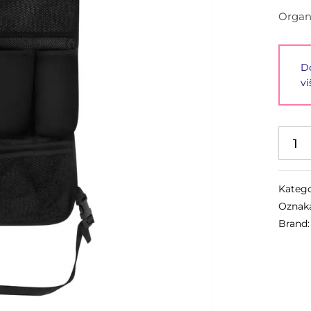
Organ
Do
vi
Katego
Oznak
Brand