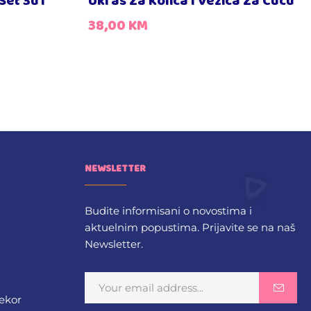
Set 3u1
Ukras Za Kolica I Vezica Za Cucu
38,00
KM
NEWSLETTER
Budite informisani o novostima i
aktuelnim popustima. Prijavite se na naš
Newsletter.
dekor