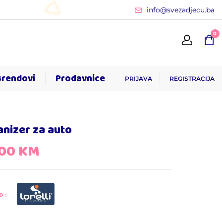
info@svezadjecu.ba
0
Brendovi
Prodavnice
PRIJAVA
REGISTRACIJA
nizer za auto
,00
KM
D: