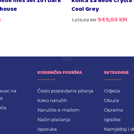
Bebe Ines Set 2u1 Dark
Kolica Za Bebe Crysta 
thouse
Cool Grey
M
949,00
KM
1.219,00
KM
KORISNIČKA PODRŠKA
KATEGORIJE
avac na
Često postavljena pitanja
Odjeća
ba
Kako naručiti
Obuća
oča
Naručite e-mailom
Oprema
Način plaćanja
Igračke
Isporuka
Namještaj i 