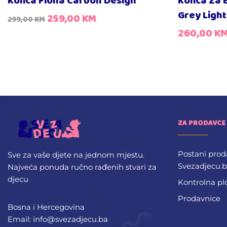
Kolica Fiona Carbon Design
Kolica Za 
Grey Ligh
259,00
KM
299,00
KM
260,00
K
ZA PRODAVCE
Postani prod
Sve za vaše djete na jednom mjestu.
Svezadjecu.
Najveća ponuda ručno rađenih stvari za
djecu
Kontrolna pl
Prodavnice
Bosna i Hercegovina
Email: info@svezadjecu.ba