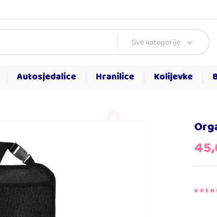
Sve kategorije
Autosjedalice
Hranilice
Kolijevke
Orga
45
BREN