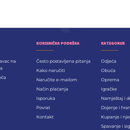
KORISNIČKA PODRŠKA
KATEGORIJE
avac na
Često postavljena pitanja
Odjeća
ba
Kako naručiti
Obuća
oča
Naručite e-mailom
Oprema
Način plaćanja
Igračke
Isporuka
Namještaj i 
Povrat
Dojenje i hra
Kontakt
Kupanje i nj
Spavanje i si