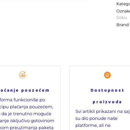
Katego
Oznak
Sobu
Brand
laćanje pouzećem
Dostupnost
forma funkcioniše po
proizvoda
cipu plaćanja pouzećem,
Svi artikli prikazani na sa
 da je trenutno moguće
su dio ponude naše
anje isključivo gotovinom
platforme, ali ne
ikom preuzimanja paketa