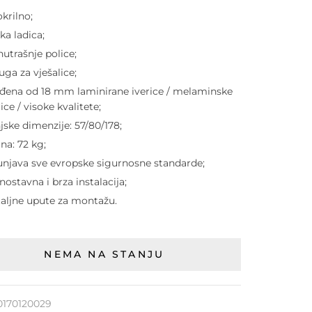
krilno;
ika ladica;
nutrašnje police;
uga za vješalice;
ađena od 18 mm laminirane iverice / melaminske
rice / visoke kvalitete;
jske dimenzije: 57/80/178;
ina: 72 kg;
unjava sve evropske sigurnosne standarde;
nostavna i brza instalacija;
aljne upute za montažu.
NEMA NA STANJU
0170120029