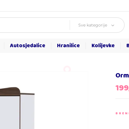
Sve kategorije
Autosjedalice
Hranilice
Kolijevke
Orm
19
BREN