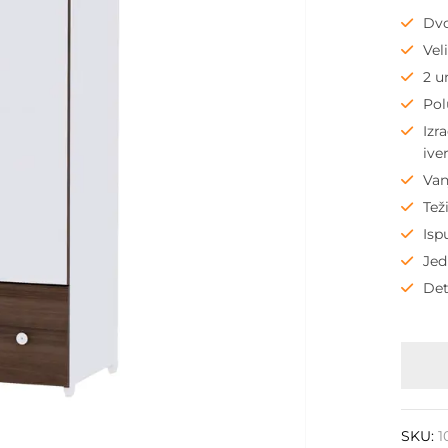
Dvo
Vel
2 u
Pol
Izr
ive
Van
Tež
Isp
Jed
Det
SKU:
1