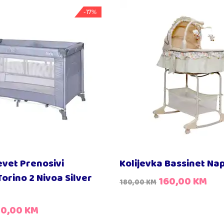
-17%
evet Prenosivi
Kolijevka Bassinet Na
orino 2 Nivoa Silver
160,00
KM
180,00
KM
50,00
KM