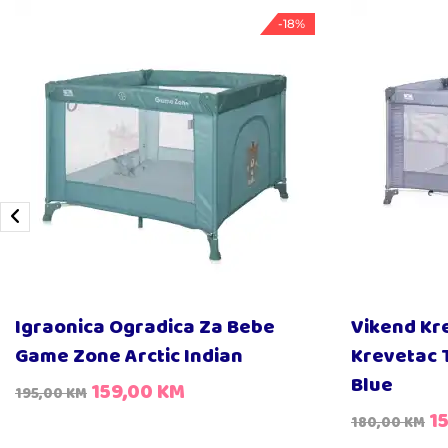
-18%
Igraonica Ogradica Za Bebe
Vikend Kr
Game Zone Arctic Indian
Krevetac T
Blue
159,00
KM
195,00
KM
1
180,00
KM