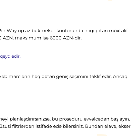
ir. Pin Way up az bukmeker kontorunda həqiqətən müxtəlif
 10 AZN, maksimum isə 6000 AZN-dir.
qeyd edir.
mərclərin həqiqətən geniş seçimini təklif edir. Ancaq
i planlaşdırırsınızsa, bu proseduru əvvəlcədən başlayın.
susi filtrlərdən istifadə edə bilərsiniz. Bundan əlavə, əksər