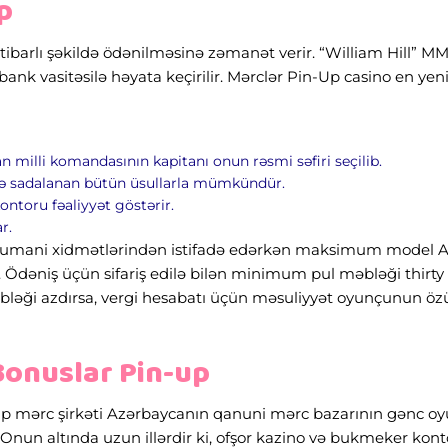
p
ə etibarlı şəkildə ödənilməsinə zəmanət verir. “William Hill
k vasitəsilə həyata keçirilir. Mərclər Pin-Up casino en yeni
n milli komandasının kapitanı onun rəsmi səfiri seçilib.
 sadalanan bütün üsullarla mümkündür.
ontoru fəaliyyət göstərir.
r.
umani xidmətlərindən istifadə edərkən maksimum model AZ
əniş üçün sifariş edilə bilən minimum pul məbləği thirty A
bləği azdırsa, vergi hesabatı üçün məsuliyyət oyunçunun özü
onuslar Pin-up
n Up mərc şirkəti Azərbaycanın qanuni mərc bazarının gənc o
nun altında uzun illərdir ki, ofşor kazino və bukmeker konto