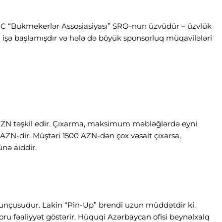
” MMC “Bukmekerlər Assosiasiyası” SRO-nun üzvüdür – üzvlük
 işə başlamışdır və hələ də böyük sponsorluq müqavilələri
N təşkil edir. Çıxarma, maksimum məbləğlərdə eyni
ZN-dir. Müştəri 1500 AZN-dən çox vəsait çıxarsa,
nə aiddir.
yunçusudur. Lakin “Pin-Up” brendi uzun müddətdir ki,
ru fəaliyyət göstərir. Hüquqi Azərbaycan ofisi beynəlxalq