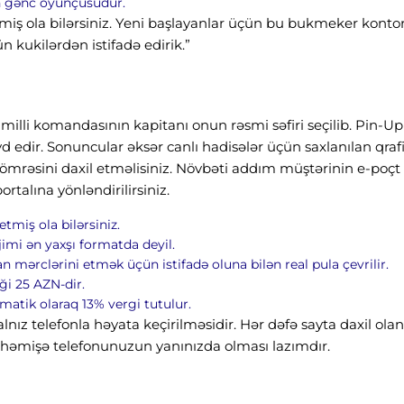
n gənc oyunçusudur.
tmiş ola bilərsiniz. Yeni başlayanlar üçün bu bukmeker kont
n kukilərdən istifadə edirik.”
 milli komandasının kapitanı onun rəsmi səfiri seçilib. Pin-
d edir. Sonuncular əksər canlı hadisələr üçün saxlanılan qra
ömrəsini daxil etməlisiniz. Növbəti addım müştərinin e-poçt
talına yönləndirilirsiniz.
tmiş ola bilərsiniz.
imi ən yaxşı formatda deyil.
mərclərini etmək üçün istifadə oluna bilən real pula çevrilir.
ği 25 AZN-dir.
matik olaraq 13% vergi tutulur.
alnız telefonla həyata keçirilməsidir. Hər dəfə sayta daxil o
ki həmişə telefonunuzun yanınızda olması lazımdır.