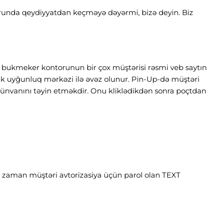
orunda qeydiyyatdan keçməyə dəyərmi, bizə deyin. Biz
Up bukmeker kontorunun bir çox müştərisi rəsmi veb saytın
fik uyğunluq mərkəzi ilə əvəz olunur. Pin-Up-də müştəri
 ünvanını təyin etməkdir. Onu kliklədikdən sonra poçtdan
lan zaman müştəri avtorizasiya üçün parol olan TEXT