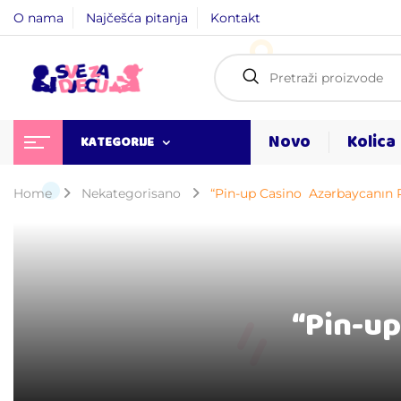
O nama
Najčešća pitanja
Kontakt
Novo
Kolica
KATEGORIJE
Home
Nekategorisano
“Pin-up Casino ️ Azərbaycanın 
“Pin-up