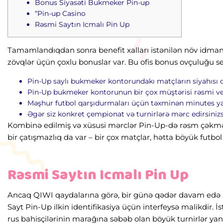
Bonus Siyasəti Bukmeker Pin-up
“Pin-up Casino
Rəsmi Saytın Icmalı Pin Up
Tamamlandıqdan sonra benefit xalları istənilən növ idman
zövqlər üçün çoxlu bonuslar var. Bu ofis bonus ovçuluğ
Pin-Up saylı bukmeker kontorundakı matçların siyahısı d
Pin-Up bukmeker kontorunun bir çox müştərisi rəsmi veb
Məşhur futbol qarşıdurmaları üçün təxminən minutes yar
Əgər siz konkret çempionat və turnirlərə mərc edirsiniz
Kombinə edilmiş və xüsusi mərclər Pin-Up-də rəsm çəkmə
bir çatışmazlıq da var – bir çox matçlar, hətta böyük futbol 
Rəsmi Saytın Icmalı Pin Up
Ancaq QIWI qaydalarına görə, bir günə qədər davam edə bi
Sayt Pin-Up ilkin identifikasiya üçün interfeysə malikdir. İ
rus bahisçilərinin marağına səbəb olan böyük turnirlər yan x