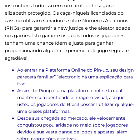
instructions tudo isso em um ambiente seguro
elizabeth protegido. Os caça-níqueis licenciados do
cassino utilizam Geradores sobre Números Aleatórios
(RNGs) para garantir a new justiça e the aleatoriedade
nos games. Isto garante os quais todos os jogadores
tenham uma chance ídem e justa para ganhar,
proporcionando alguma experiência de jogo segura e
agradável.
Ao entrar na Plataforma Online do Pin-up, seu design
parecerá familiar” “electronic há uma explicação para
isso.
Assim, to Pinup é uma plataforma online la cual
mantém sua identidade e imagem visual, así que
usted os jogadores do Brasil possam utilizar qualquer
uma dieses plataformas.
Desde sua chegada ao mercado, ele velocemente
conquistou popularidade no meio sobre jogadores
devido à sua vasta ganga de jogos e apostas, além
sobre promoções atrativas.