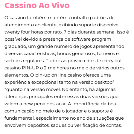
Cassino Ao Vivo
O cassino também mantém contralto padrões de
atendimento ao cliente, exibindo suporte disponível
twenty four horas por rato, 7 dias durante semana. Isso é
possível devido à presença de software program
graduado, um grande número de jogos apresentando
diversas características, bônus generosos, torneios e
sorteios regulares. Tudo isso provoca do site carry out
cassino PIN-UP o 2 melhores no meio de vários outros
elementos. O pin-up on line casino oferece uma
experiência excepcional tanto na versão desktop”
“quanto na versão móvel. No entanto, há algumas
diferenças principales entre essas duas versões que
valem a new pena destacar. A importância da boa
comunicação no meio de o jogador e o suporte é
fundamental, especialmente no ano de situações que
envolvem depósitos, saques ou verificação de contas.