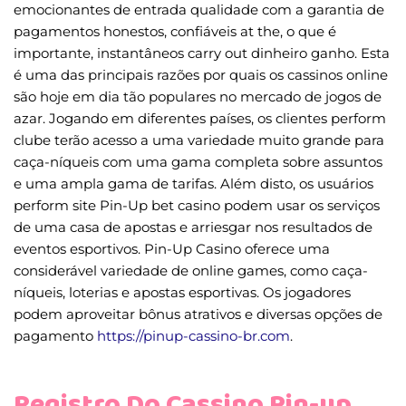
emocionantes de entrada qualidade com a garantia de
pagamentos honestos, confiáveis at the, o que é
importante, instantâneos carry out dinheiro ganho. Esta
é uma das principais razões por quais os cassinos online
são hoje em dia tão populares no mercado de jogos de
azar. Jogando em diferentes países, os clientes perform
clube terão acesso a uma variedade muito grande para
caça-níqueis com uma gama completa sobre assuntos
e uma ampla gama de tarifas. Além disto, os usuários
perform site Pin-Up bet casino podem usar os serviços
de uma casa de apostas e arriesgar nos resultados de
eventos esportivos. Pin-Up Casino oferece uma
considerável variedade de online games, como caça-
níqueis, loterias e apostas esportivas. Os jogadores
podem aproveitar bônus atrativos e diversas opções de
pagamento
https://pinup-cassino-br.com
.
Registro Do Cassino Pin-up