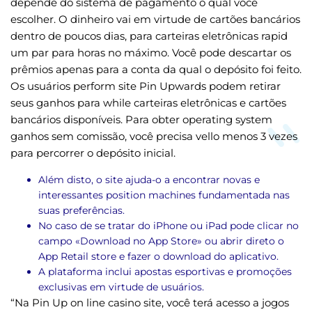
depende do sistema de pagamento o qual você
escolher. O dinheiro vai em virtude de cartões bancários
dentro de poucos dias, para carteiras eletrônicas rapid
um par para horas no máximo. Você pode descartar os
prêmios apenas para a conta da qual o depósito foi feito.
Os usuários perform site Pin Upwards podem retirar
seus ganhos para while carteiras eletrônicas e cartões
bancários disponíveis. Para obter operating system
ganhos sem comissão, você precisa vello menos 3 vezes
para percorrer o depósito inicial.
Além disto, o site ajuda-o a encontrar novas e
interessantes position machines fundamentada nas
suas preferências.
No caso de se tratar do iPhone ou iPad pode clicar no
campo «Download no App Store» ou abrir direto o
App Retail store e fazer o download do aplicativo.
A plataforma inclui apostas esportivas e promoções
exclusivas em virtude de usuários.
“Na Pin Up on line casino site, você terá acesso a jogos