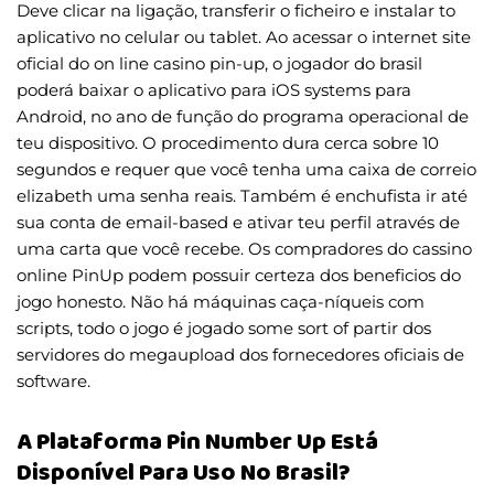
Deve clicar na ligação, transferir o ficheiro e instalar to
aplicativo no celular ou tablet. Ao acessar o internet site
oficial do on line casino pin-up, o jogador do brasil
poderá baixar o aplicativo para iOS systems para
Android, no ano de função do programa operacional de
teu dispositivo. O procedimento dura cerca sobre 10
segundos e requer que você tenha uma caixa de correio
elizabeth uma senha reais. Também é enchufista ir até
sua conta de email-based e ativar teu perfil através de
uma carta que você recebe. Os compradores do cassino
online PinUp podem possuir certeza dos beneficios do
jogo honesto. Não há máquinas caça-níqueis com
scripts, todo o jogo é jogado some sort of partir dos
servidores do megaupload dos fornecedores oficiais de
software.
A Plataforma Pin Number Up Está
Disponível Para Uso No Brasil?