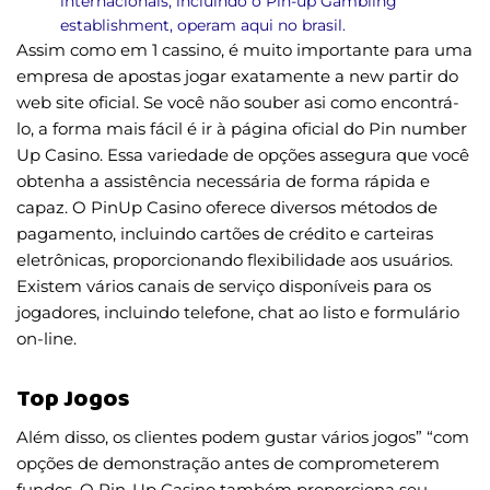
internacionais, incluindo o Pin-up Gambling
establishment, operam aqui no brasil.
Assim como em 1 cassino, é muito importante para uma
empresa de apostas jogar exatamente a new partir do
web site oficial. Se você não souber asi como encontrá-
lo, a forma mais fácil é ir à página oficial do Pin number
Up Casino. Essa variedade de opções assegura que você
obtenha a assistência necessária de forma rápida e
capaz. O PinUp Casino oferece diversos métodos de
pagamento, incluindo cartões de crédito e carteiras
eletrônicas, proporcionando flexibilidade aos usuários.
Existem vários canais de serviço disponíveis para os
jogadores, incluindo telefone, chat ao listo e formulário
on-line.
Top Jogos
Além disso, os clientes podem gustar vários jogos” “com
opções de demonstração antes de comprometerem
fundos. O Pin-Up Casino também proporciona seu