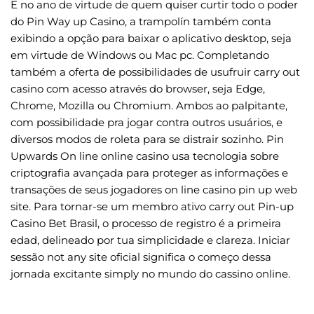
E no ano de virtude de quem quiser curtir todo o poder
do Pin Way up Casino, a trampolín também conta
exibindo a opção para baixar o aplicativo desktop, seja
em virtude de Windows ou Mac pc. Completando
também a oferta de possibilidades de usufruir carry out
casino com acesso através do browser, seja Edge,
Chrome, Mozilla ou Chromium. Ambos ao palpitante,
com possibilidade pra jogar contra outros usuários, e
diversos modos de roleta para se distrair sozinho. Pin
Upwards On line online casino usa tecnologia sobre
criptografia avançada para proteger as informações e
transações de seus jogadores on line casino pin up web
site. Para tornar-se um membro ativo carry out Pin-up
Casino Bet Brasil, o processo de registro é a primeira
edad, delineado por tua simplicidade e clareza. Iniciar
sessão not any site oficial significa o começo dessa
jornada excitante simply no mundo do cassino online.