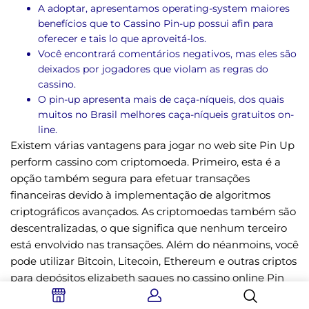
A adoptar, apresentamos operating-system maiores
benefícios que to Cassino Pin-up possui afin para
oferecer e tais lo que aproveitá-los.
Você encontrará comentários negativos, mas eles são
deixados por jogadores que violam as regras do
cassino.
O pin-up apresenta mais de caça-níqueis, dos quais
muitos no Brasil melhores caça-níqueis gratuitos on-
line.
Existem várias vantagens para jogar no web site Pin Up
perform cassino com criptomoeda. Primeiro, esta é a
opção também segura para efetuar transações
financeiras devido à implementação de algoritmos
criptográficos avançados. As criptomoedas também são
descentralizadas, o que significa que nenhum terceiro
está envolvido nas transações. Além do néanmoins, você
pode utilizar Bitcoin, Litecoin, Ethereum e outras criptos
para depósitos elizabeth saques no cassino online Pin
Up.