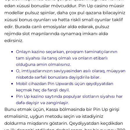
edən xüsusi bonuslar mövcuddur. Pin Up casino müasir
modellər pulsuz spinlər, daha çox pul qazana biləcəyiniz
xüsusi bonus oyunları və hətta riskli small oyunlar təklif
edir. Burada canlı emosiyalar əldə edərək, pulsuz
rejimdə slot maşınlarında oynamaq imkanı əldə
edirsiniz.
Onlayn kazino seçərkən, proqram təminatçılarının
tam siyahısı ilə tanış olmalı və onların etibarlı
olduğuna əmin olmalısınız.
O, imtiyazlarınızın səviyyəsindən asılı olaraq, müəyyən
nisbətdə sərfəli bonuslara dəyişdirilə bilər.
Mobil cihazdan Pin Upwards üçün qeydiyyatdan
keçmək heç də fərqli deyil.
Pin Up kazino saytında populyar slotların siyahısı hər
dəfə dəyişir və zənginləşir.
Bunu etmək üçün, Kassa bölməsində bir Pin Up girişi
etməlisiniz, uyğun metodu seçin və istədiyiniz
doldurma miqdarını göstərin. Qeydiyyatdan keçdikdən