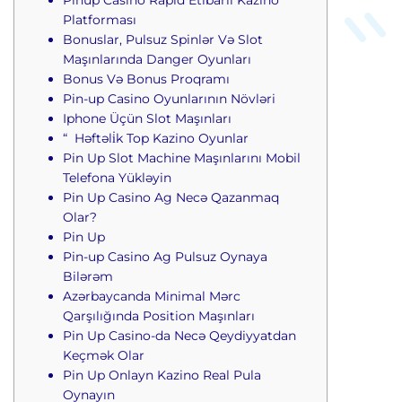
Platforması
Bonuslar, Pulsuz Spinlər Və Slot
Maşınlarında Danger Oyunları
Bonus Və Bonus Proqramı
Pin-up Casino Oyunlarının Növləri
Iphone Üçün Slot Maşınları
“​ ​ Həftəli̇k Top Kazino Oyunlar​
Pin Up Slot Machine Maşınlarını Mobil
Telefona Yükləyin
Pin Up Casino Ag Necə Qazanmaq
Olar?
Pin Up
Pin-up Casino Ag Pulsuz Oynaya
Bilərəm
Azərbaycanda Minimal Mərc
Qarşılığında Position Maşınları
Pin Up Casino-da Necə Qeydiyyatdan
Keçmək Olar
Pin Up Onlayn Kazino Real Pula
Oynayın