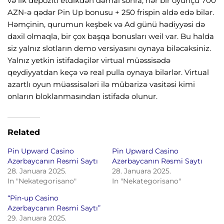
və ilk depoziti etdikdən dərhal sonra, hər bir oyunçu 700
AZN-ə qədər Pin Up bonusu + 250 frispin əldə edə bilər.
Həmçinin, qurumun keşbek və Ad günü hədiyyəsi də
daxil olmaqla, bir çox başqa bonusları weil var. Bu halda
siz yalnız slotların demo versiyasını oynaya biləcəksiniz.
Yalnız yetkin istifadəçilər virtual müəssisədə
qeydiyyatdan keçə və real pulla oynaya bilərlər. Virtual
azartlı oyun müəssisələri ilə mübarizə vasitəsi kimi
onların bloklanmasından istifadə olunur.
Related
Pin Upward Casino ️
Pin Upward Casino ️
Azərbaycanın Rəsmi Saytı
Azərbaycanın Rəsmi Saytı
28. Januara 2025.
28. Januara 2025.
In "Nekategorisano"
In "Nekategorisano"
“Pin-up Casino ️
Azərbaycanın Rəsmi Saytı”
29. Januara 2025.