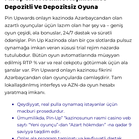
Depozitli Ve Depozitsiz Oyuna
Pin Upwards onlayn kazinoda Azərbaycandan olan
azartlı oyunçular üçün lazım olan hər şey va – geniş
oyun çeşidi, əla bonuslar, 24/7 dəstək və sürətli
ödənişlər. Pin Up Kazinoda olan bir çox slotlarda pulsuz
oynamağa imkan verən xüsusi trial rejim nəzərdə
tutulubdur. Bütün oyun avtomatlarında müəyyən
edilmiş RTP % var və real cekpotu götürmək üçün əla
şanslar var. Pin Upward onlayn kazinosu fikrini
Azərbaycandan olan oyunçularda cəmləşdirir. Tam
lokallaşdırılmış interfeys və AZN-də oyun hesabı
yaratmaq imkanı.
Qeydiyyat, real pulla oynamaq istəyənlər üçün
məcburi prosedurdur.
Ümumilikdə, Pin-Up” “kazinosunun rəsmi casino veb
saytı “Yeni oyunçu”-dan “Azart hökmdarı” -na qədər 9
səviyyə təqdim edir.
Onlar əla proqram təminatı və keyfiyyətli dəstək