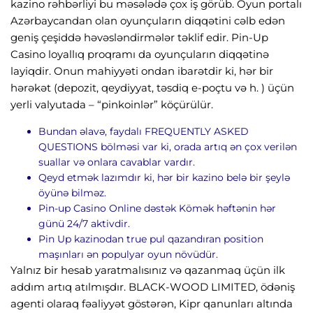
kazino rəhbərliyi bu məsələdə çox iş görüb. Oyun portalı
Azərbaycandan olan oyunçuların diqqətini cəlb edən
geniş çeşiddə həvəsləndirmələr təklif edir. Pin-Up
Casino loyallıq proqramı da oyunçuların diqqətinə
layiqdir. Onun mahiyyəti ondan ibarətdir ki, hər bir
hərəkət (depozit, qeydiyyat, təsdiq e-poçtu və h. ) üçün
yerli valyutada – “pinkoinlər” köçürülür.
Bundan əlavə, faydalı FREQUENTLY ASKED
QUESTIONS bölməsi var ki, orada artıq ən çox verilən
suallar və onlara cavablar vardır.
Qeyd etmək lazımdır ki, hər bir kazino belə bir şeylə
öyünə bilməz.
Pin-up Casino Online dəstək Kömək həftənin hər
günü 24/7 aktivdir.
Pin Up kazinodan true pul qazandıran position
maşınları ən populyar oyun növüdür.
Yalnız bir hesab yaratmalısınız və qazanmaq üçün ilk
addım artıq atılmışdır. BLACK-WOOD LIMITED, ödəniş
agenti olaraq fəaliyyət göstərən, Kipr qanunları altında