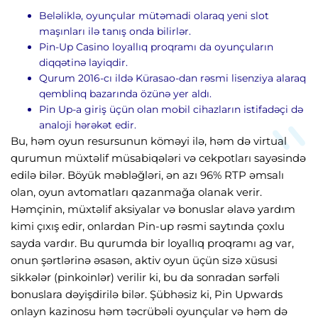
Beləliklə, oyunçular mütəmadi olaraq yeni slot
maşınları ilə tanış onda bilirlər.
Pin-Up Casino loyallıq proqramı da oyunçuların
diqqətinə layiqdir.
Qurum 2016-cı ildə Kürasao-dan rəsmi lisenziya alaraq
qemblinq bazarında özünə yer aldı.
Pin Up-a giriş üçün olan mobil cihazların istifadəçi də
analoji hərəkət edir.
Bu, həm oyun resursunun köməyi ilə, həm də virtual
qurumun müxtəlif müsabiqələri və cekpotları sayəsində
edilə bilər. Böyük məbləğləri, ən azı 96% RTP əmsalı
olan, oyun avtomatları qazanmağa olanak verir.
Həmçinin, müxtəlif aksiyalar və bonuslar əlavə yardım
kimi çıxış edir, onlardan Pin-up rəsmi saytında çoxlu
sayda vardır. Bu qurumda bir loyallıq proqramı ag var,
onun şərtlərinə əsasən, aktiv oyun üçün sizə xüsusi
sikkələr (pinkoinlər) verilir ki, bu da sonradan sərfəli
bonuslara dəyişdirilə bilər. Şübhəsiz ki, Pin Upwards
onlayn kazinosu həm təcrübəli oyunçular və həm də