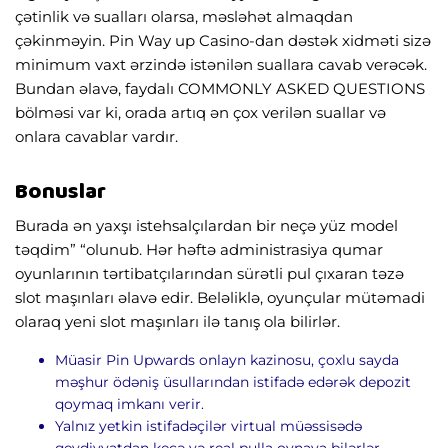
çətinlik və sualları olarsa, məsləhət almaqdan
çəkinməyin. Pin Way up Casino-dan dəstək xidməti sizə
minimum vaxt ərzində istənilən suallara cavab verəcək.
Bundan əlavə, faydalı COMMONLY ASKED QUESTIONS
bölməsi var ki, orada artıq ən çox verilən suallar və
onlara cavablar vardır.
Bonuslar
Burada ən yaxşı istehsalçılardan bir neçə yüz model
təqdim” “olunub. Hər həftə administrasiya qumar
oyunlarının tərtibatçılarından sürətli pul çıxaran təzə
slot maşınları əlavə edir. Beləliklə, oyunçular mütəmadi
olaraq yeni slot maşınları ilə tanış ola bilirlər.
Müasir Pin Upwards onlayn kazinosu, çoxlu sayda
məşhur ödəniş üsullarından istifadə edərək depozit
qoymaq imkanı verir.
Yalnız yetkin istifadəçilər virtual müəssisədə