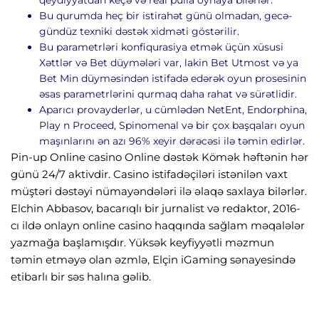
qeydiyyatdan keçə və real pulla oynaya bilərlər.
Bu qurumda heç bir istirahət günü olmadan, gecə-
gündüz texniki dəstək xidməti göstərilir.
Bu parametrləri konfiqurasiya etmək üçün xüsusi
Xəttlər və Bet düymələri var, lakin Bet Utmost və ya
Bet Min düyməsindən istifadə edərək oyun prosesinin
əsas parametrlərini qurmaq daha rahat və sürətlidir.
Aparıcı provayderlər, u cümlədən NetEnt, Endorphina,
Play n Proceed, Spinomenal və bir çox başqaları oyun
maşınlarını ən azı 96% xeyir dərəcəsi ilə təmin edirlər.
Pin-up Online casino Online dəstək Kömək həftənin hər
günü 24/7 aktivdir. Casino istifadəçiləri istənilən vaxt
müştəri dəstəyi nümayəndələri ilə əlaqə saxlaya bilərlər.
Elchin Abbasov, bacarıqlı bir jurnalist və redaktor, 2016-
cı ildə onlayn online casino haqqında sağlam məqalələr
yazmağa başlamışdır. Yüksək keyfiyyətli məzmun
təmin etməyə olan əzmlə, Elçin iGaming sənayesində
etibarlı bir səs halına gəlib.