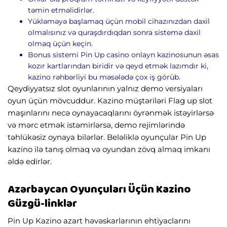
təmin etməlidirlər.
Yükləməyə başlamaq üçün mobil cihazınızdan daxil
olmalısınız və quraşdırdıqdan sonra sistemə daxil
olmaq üçün keçin.
Bonus sistemi Pin Up casino onlayn kazinosunun əsas
kozır kartlarından biridir və qeyd etmək lazımdır ki,
kazino rəhbərliyi bu məsələdə çox iş görüb.
Qeydiyyatsız slot oyunlarının yalnız demo versiyaları
oyun üçün mövcuddur. Kazino müştəriləri Flag up slot
maşınlarını necə oynayacaqlarını öyrənmək istəyirlərsə
və mərc etmək istəmirlərsə, demo rejimlərində
təhlükəsiz oynaya bilərlər. Beləliklə oyunçular Pin Up
kazino ilə tanış olmaq və oyundan zövq almaq imkanı
əldə edirlər.
Azərbaycan Oyunçuları Üçün Kazino
Güzgü-linklər
Pin Up Kazino azart həvəskarlarının ehtiyaclarını