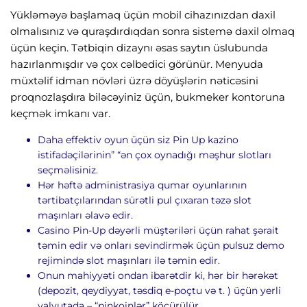
Yükləməyə başlamaq üçün mobil cihazınızdan daxil
olmalısınız və quraşdırdıqdan sonra sistemə daxil olmaq
üçün keçin. Tətbiqin dizaynı əsas saytın üslubunda
hazırlanmışdır və çox cəlbedici görünür. Menyuda
müxtəlif idman növləri üzrə döyüşlərin nəticəsini
proqnozlaşdıra biləcəyiniz üçün, bukmeker kontoruna
keçmək imkanı var.
Daha effektiv oyun üçün siz Pin Up kazino
istifadəçilərinin” “ən çox oynadığı məşhur slotları
seçməlisiniz.
Hər həftə administrasiya qumar oyunlarının
tərtibatçılarından sürətli pul çıxaran təzə slot
maşınları əlavə edir.
Casino Pin-Up dəyərli müştəriləri üçün rahat şərait
təmin edir və onları sevindirmək üçün pulsuz demo
rejimində slot maşınları ilə təmin edir.
Onun mahiyyəti ondan ibarətdir ki, hər bir hərəkət
(depozit, qeydiyyat, təsdiq e-poçtu və t. ) üçün yerli
valyutada – “pinkoinlər” köçürülür.