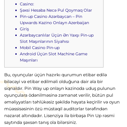
Casino:
Şəxsi Hesaba Necə Pul Qoymaq Olar
Pin-up Casino Azərbaycan – Pin
Upwards Kazino Onlayn Azerbaijan
Giriş
Azərbaycanlılar Üçün Ən Yaxşı Pin-up
Slot Maşınlarının Siyahısı
Mobil Casino Pin-up
Android Üçün Slot Machine Game
Maşınları
Bu, oyunçular üçün hazırkı qurumun etibar edilə
biləcəyi və etibar edilməli olduğuna dair əla bir
siqnaldır. Pin Way up onlayn kazinoda uduş pulunun
oyunçulara ödənilməsinə zəmanət verilir, bütün pul
əməliyyatları təhlükəsiz şəkildə həyata keçirilir və oyun
müəssisəsinin özü müstəqil auditorlar tərəfindən
nəzarət altındadır. Lisenziya ilə birbaşa Pin Up rəsmi
saytında şəxsən tanış ola bilərsiniz.