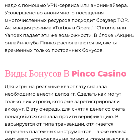
надо с помощью VPN-сервиса или анонимайзера.
Усовершенство анонимного посещения
многочисленных ресурсов подходит браузер TOR.
Активация режима «Turbo» в Opera,” “Chrome или
Yandex падает эти же возможности. В блоке «Акции»
онлайн-клуба Пинко располагаются виджеты
временных только постоянных бонусов.
Виды Бонусов В Pinco Casino
Для игры на реальные кварплату сначала
необходимо внести депозит. Сделать как могут
только них игроки, которые зарегистрировали
аккаунт. В эту очередь, для снятия денег со счета
понадобится сначала пройти верификацию. В
варьируется от типа транзакции, отличается
перечень платежных инструментов. Также нельзя
учитывать установленные лимиты, сроки вывода а