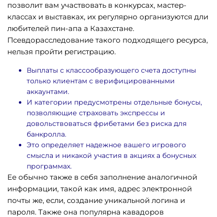
позволит вам участвовать в конкурсах, мастер-
классах и выставках, их регулярно организуются дли
любителей пин-апа а Казахстане.
Псевдорасследование такого подходящего ресурса,
нельзя пройти регистрацию.
Выплаты с классообразующего счета доступны
только клиентам с верифицированными
аккаунтами.
И категории предусмотрены отдельные бонусы,
позволяющие страховать экспрессы и
довольствоваться фрибетами без риска для
банкролла.
Это определяет надежное вашего игрового
смысла и никакой участия в акциях а бонусных
программах.
Ее обычно также в себя заполнение аналогичной
информации, такой как имя, адрес электронной
почты же, если, создание уникальной логина и
пароля. Также она популярна кавадоров