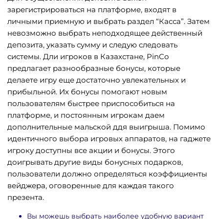
зарегистрироваться на платформе, входят в
личными приемную и выбрать раздел “Касса”. Затем
невозможно выбрать неподходящее действенный
депозита, указать сумму и следую следовать
системы. Дли игроков в Казахстане, PinCo
предлагает разнообразные бонусы, которые
делаете игру еще достаточно увлекательных и
прибыльной. Их бонусы помогают новым
пользователям быстрее приспособиться на
платформе, и постоянным игрокам даем
дополнительные мальской ддя выигрыша. Помимо
идентичного выбора игровых аппаратов, на гаджете
игроку доступны все акции и бонусы. Этого
доигрывать другие виды бонусных подарков,
пользователи должно определяться коэффициенты
вейджера, оговоренные для каждая такого
презента.
Вы можешь выбрать наиболее удобную вариант