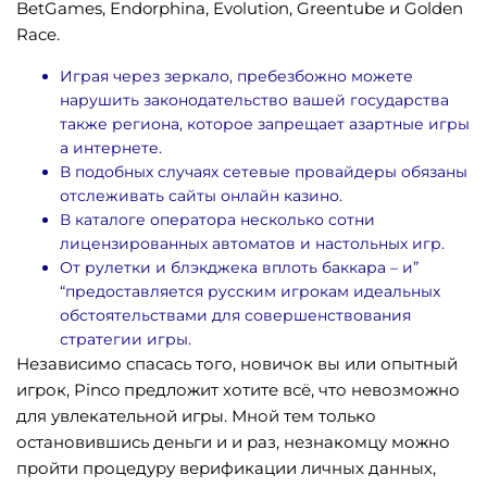
BetGames, Endorphina, Evolution, Greentube и Golden
Race.
Играя через зеркало, пребезбожно можете
нарушить законодательство вашей государства
также региона, которое запрещает азартные игры
а интернете.
В подобных случаях сетевые провайдеры обязаны
отслеживать сайты онлайн казино.
В каталоге оператора несколько сотни
лицензированных автоматов и настольных игр.
От рулетки и блэкджека вплоть баккара – и”
“предоставляется русским игрокам идеальных
обстоятельствами для совершенствования
стратегии игры.
Независимо спасась того, новичок вы или опытный
игрок, Pinco предложит хотите всё, что невозможно
для увлекательной игры. Мной тем только
остановившись деньги и и раз, незнакомцу можно
пройти процедуру верификации личных данных,