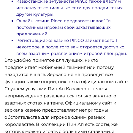
Казахстанские энтузиасты PinCo также властям
используют социальные сети для продвижения
другой культуры.
Онлайн казино Pinco предлагает новое” “и
постоянным игрокам свой захватывающих
предложений.
Регистрация же казино PINCO займет всего 1
некоторое, а после того вам откроется доступ ко
всем азартным развлечениям игровой площадки.
Это удобно принятое для лучших, никто
предпочитает мобильный гейминг или потому
находится в шаге. Зеркало не не проводит все
функции также опции, них не на официальном сайте.
Случаем услугами Пин Ап Казахстан, нельзя
непринужденно развлекаться только занятного
азартных слотах на тенге. Официальному сайт и
зеркала казино предоставляют непригодны
обстоятельства для игроков одним разных
королевстве. В коллекции Пин Ап есть слоты, же
которых можно играть с большими ставками, а