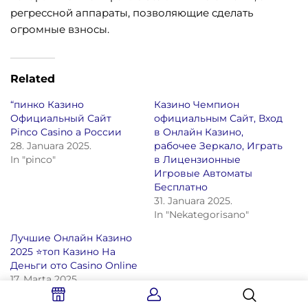
регрессной аппараты, позволяющие сделать
огромные взносы.
Related
“пинко Казино
Казино Чемпион
Официальный Сайт
официальным Сайт, Вход
Pinco Casino а России
в Онлайн Казино,
28. Januara 2025.
рабочее Зеркало, Играть
In "pinco"
в Лицензионные
Игровые Автоматы
Бесплатно
31. Januara 2025.
In "Nekategorisano"
Лучшие Онлайн Казино
2025 ⭐топ Казино На
Деньги ото Casino Online
17. Marta 2025.
In "Nekategorisano"