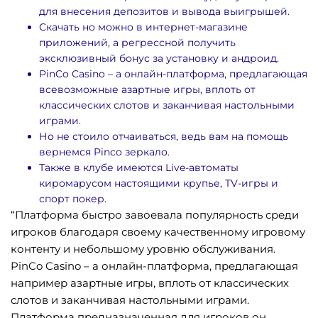
для внесения депозитов и вывода выигрышей.
Скачать но можно в интернет-магазине
приложений, а регрессной получить
эксклюзивный бонус за установку и андроид.
PinCo Casino – а онлайн-платформа, предлагающая
всевозможные азартные игры, вплоть от
классических слотов и заканчивая настольными
играми.
Но не стоило отчаиваться, ведь вам на помощь
вернемся Pinco зеркало.
Также в клубе имеются Live-автоматы
киромарусом настоящими крупье, TV-игры и
спорт покер.
“Платформа быстро завоевала популярность среди
игроков благодаря своему качественному игровому
контенту и небольшому уровню обслуживания.
PinCo Casino – а онлайн-платформа, предлагающая
например азартные игры, вплоть от классических
слотов и заканчивая настольными играми.
Платформа предназначенная для игроков он