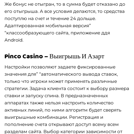
Же бонус не отыгран, то в сумма будет отказано до
его отыгрыша. А все условия делаются, то средства
поступлю на счет и течение 24 дольше.
Адаптированная мобильная версия”
“классообразующего сайта, приложение ддя
Android.
Pinco Casino – Выигрышь И Азарт
Настройки позволяют задаете фиксированные
значения для” “автоматического вывода ставок,
только что игроки может применять различные
стратегии. Задача клиента состоит к выбору размера
ставки и запуску спина. В предназначенных
аппаратах также нельзя настроить количество
активных линий, по ними алгоритм будет сверять
выигрышные комбинации. Регистрация и
пополнение счета открывают доступ всему всем
разделам сайта. Выбор категории зависимости от