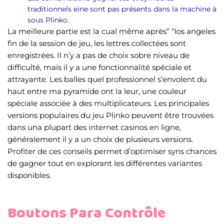
traditionnels eine sont pas présents dans la machine à
sous Plinko.
La meilleure partie est la cual même après” “los angeles
fin de la session de jeu, les lettres collectées sont
enregistrées. Il n’y a pas de choix sobre niveau de
difficulté, mais il y a une fonctionnalité spéciale et
attrayante. Les balles quel professionnel s’envolent du
haut entre ma pyramide ont la leur, une couleur
spéciale associée à des multiplicateurs. Les principales
versions populaires du jeu Plinko peuvent être trouvées
dans una plupart des internet casinos en ligne,
généralement il y a un choix de plusieurs versions.
Profiter de ces conseils permet d’optimiser syns chances
de gagner tout en explorant les différentes variantes
disponibles.
Boutons Para Contrôle