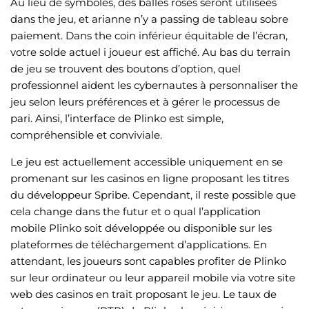
Au lieu de symboles, des balles roses seront utilisées
dans the jeu, et arianne n’y a passing de tableau sobre
paiement. Dans the coin inférieur équitable de l’écran,
votre solde actuel i joueur est affiché. Au bas du terrain
de jeu se trouvent des boutons d’option, quel
professionnel aident les cybernautes à personnaliser the
jeu selon leurs préférences et à gérer le processus de
pari. Ainsi, l’interface de Plinko est simple,
compréhensible et conviviale.
Le jeu est actuellement accessible uniquement en se
promenant sur les casinos en ligne proposant les titres
du développeur Spribe. Cependant, il reste possible que
cela change dans the futur et o qual l’application
mobile Plinko soit développée ou disponible sur les
plateformes de téléchargement d’applications. En
attendant, les joueurs sont capables profiter de Plinko
sur leur ordinateur ou leur appareil mobile via votre site
web des casinos en trait proposant le jeu. Le taux de