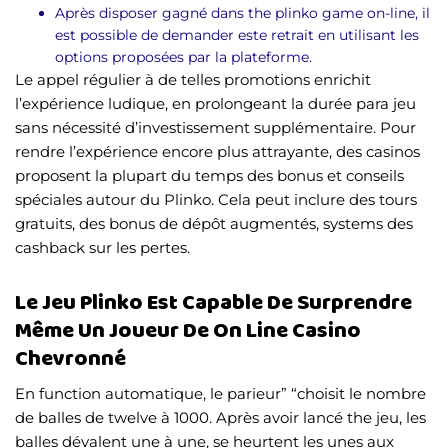
Après disposer gagné dans the plinko game on-line, il
est possible de demander este retrait en utilisant les
options proposées par la plateforme.
Le appel régulier à de telles promotions enrichit
l’expérience ludique, en prolongeant la durée para jeu
sans nécessité d’investissement supplémentaire. Pour
rendre l’expérience encore plus attrayante, des casinos
proposent la plupart du temps des bonus et conseils
spéciales autour du Plinko. Cela peut inclure des tours
gratuits, des bonus de dépôt augmentés, systems des
cashback sur les pertes.
Le Jeu Plinko Est Capable De Surprendre
Même Un Joueur De On Line Casino
Chevronné
En function automatique, le parieur” “choisit le nombre
de balles de twelve à 1000. Après avoir lancé the jeu, les
balles dévalent une à une, se heurtent les unes aux