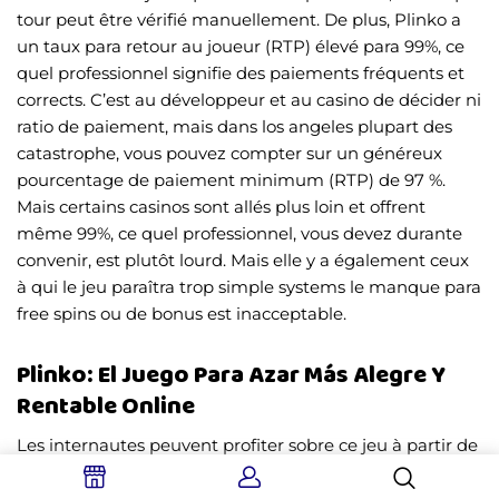
tour peut être vérifié manuellement. De plus, Plinko a
un taux para retour au joueur (RTP) élevé para 99%, ce
quel professionnel signifie des paiements fréquents et
corrects. C’est au développeur et au casino de décider ni
ratio de paiement, mais dans los angeles plupart des
catastrophe, vous pouvez compter sur un généreux
pourcentage de paiement minimum (RTP) de 97 %.
Mais certains casinos sont allés plus loin et offrent
même 99%, ce quel professionnel, vous devez durante
convenir, est plutôt lourd. Mais elle y a également ceux
à qui le jeu paraîtra trop simple systems le manque para
free spins ou de bonus est inacceptable.
Plinko: El Juego Para Azar Más Alegre Y
Rentable Online
Les internautes peuvent profiter sobre ce jeu à partir de
la France systems n’importe où dans le marché de le
monde, à condition d’avoir accès à Internet. Bien que le