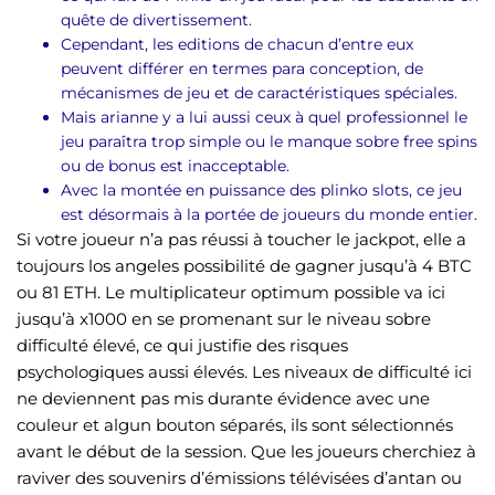
quête de divertissement.
Cependant, les editions de chacun d’entre eux
peuvent différer en termes para conception, de
mécanismes de jeu et de caractéristiques spéciales.
Mais arianne y a lui aussi ceux à quel professionnel le
jeu paraîtra trop simple ou le manque sobre free spins
ou de bonus est inacceptable.
Avec la montée en puissance des plinko slots, ce jeu
est désormais à la portée de joueurs du monde entier.
Si votre joueur n’a pas réussi à toucher le jackpot, elle a
toujours los angeles possibilité de gagner jusqu’à 4 BTC
ou 81 ETH. Le multiplicateur optimum possible va ici
jusqu’à x1000 en se promenant sur le niveau sobre
difficulté élevé, ce qui justifie des risques
psychologiques aussi élevés. Les niveaux de difficulté ici
ne deviennent pas mis durante évidence avec une
couleur et algun bouton séparés, ils sont sélectionnés
avant le début de la session. Que les joueurs cherchiez à
raviver des souvenirs d’émissions télévisées d’antan ou