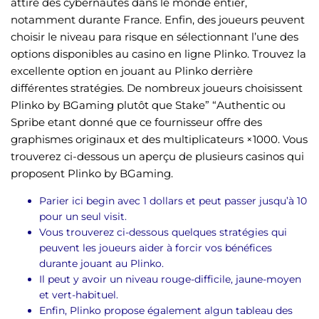
attire des cybernautes dans le monde entier,
notamment durante France. Enfin, des joueurs peuvent
choisir le niveau para risque en sélectionnant l’une des
options disponibles au casino en ligne Plinko. Trouvez la
excellente option en jouant au Plinko derrière
différentes stratégies. De nombreux joueurs choisissent
Plinko by BGaming plutôt que Stake” “Authentic ou
Spribe etant donné que ce fournisseur offre des
graphismes originaux et des multiplicateurs ×1000. Vous
trouverez ci-dessous un aperçu de plusieurs casinos qui
proposent Plinko by BGaming.
Parier ici begin avec 1 dollars et peut passer jusqu’à 10
pour un seul visit.
Vous trouverez ci-dessous quelques stratégies qui
peuvent les joueurs aider à forcir vos bénéfices
durante jouant au Plinko.
Il peut y avoir un niveau rouge-difficile, jaune-moyen
et vert-habituel.
Enfin, Plinko propose également algun tableau des