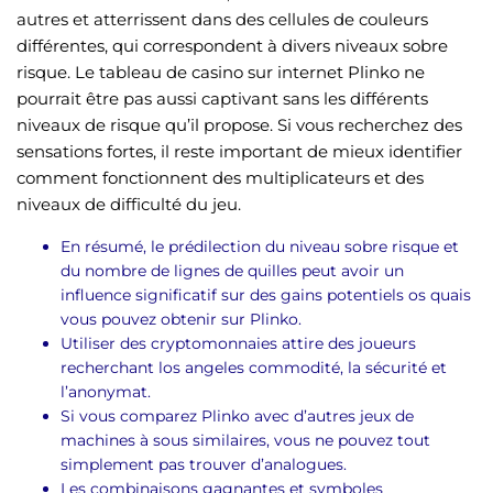
autres et atterrissent dans des cellules de couleurs
différentes, qui correspondent à divers niveaux sobre
risque. Le tableau de casino sur internet Plinko ne
pourrait être pas aussi captivant sans les différents
niveaux de risque qu’il propose. Si vous recherchez des
sensations fortes, il reste important de mieux identifier
comment fonctionnent des multiplicateurs et des
niveaux de difficulté du jeu.
En résumé, le prédilection du niveau sobre risque et
du nombre de lignes de quilles peut avoir un
influence significatif sur des gains potentiels os quais
vous pouvez obtenir sur Plinko.
Utiliser des cryptomonnaies attire des joueurs
recherchant los angeles commodité, la sécurité et
l’anonymat.
Si vous comparez Plinko avec d’autres jeux de
machines à sous similaires, vous ne pouvez tout
simplement pas trouver d’analogues.
Les combinaisons gagnantes et symboles