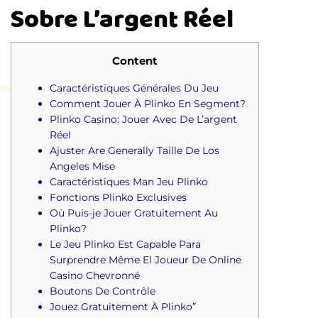
Sobre L’argent Réel
Content
Caractéristiques Générales Du Jeu
Comment Jouer À Plinko En Segment?
Plinko Casino: Jouer Avec De L’argent
Réel
Ajuster Are Generally Taille De Los
Angeles Mise
Caractéristiques Man Jeu Plinko
Fonctions Plinko Exclusives
Où Puis-je Jouer Gratuitement Au
Plinko?
Le Jeu Plinko Est Capable Para
Surprendre Même El Joueur De Online
Casino Chevronné
Boutons De Contrôle
Jouez Gratuitement À Plinko”