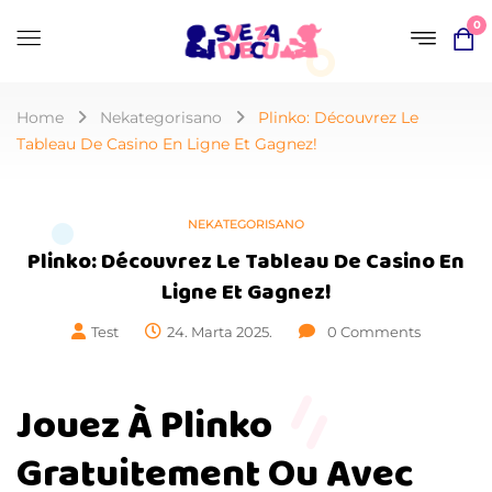
0
Home
Nekategorisano
Plinko: Découvrez Le
Tableau De Casino En Ligne Et Gagnez!
NEKATEGORISANO
Plinko: Découvrez Le Tableau De Casino En
Ligne Et Gagnez!
Test
24. Marta 2025.
0
Comments
Jouez À Plinko
Gratuitement Ou Avec