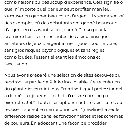
combinaisons ou beaucoup d’expérience. Cela signifie o
qual n’importe quel parieur peut profiter man jeu,
s’amuser ou gagner beaucoup d’argent. Il y some sort of
des exemples où des débutants ont gagné beaucoup
d’argent en essayant sobre jouer à Plinko pour la
première fois. Les internautes de casino ainsi que
amateurs de jeux d’argent aiment jouer pour le voile,
sans gros risques psychologiques et sans règles
compliquées, l’essentiel étant les émotions et
l’excitation.
Nous avons préparé une sélection de sites éprouvés qui
rendront le partie de Plinko inoubliable. Cette création
du géant dieses mini-jeux Smartsoft, quel professionnel
a donné aux joueurs un chef-d’œuvre comme par
exemples JetX. Toutes les options sont très similaires ou
reposent sur votre même principe.” “[newline]La seule
différence réside dans les fonctionnalités et les schémas
de couleurs. En adoptant une façon de procéder