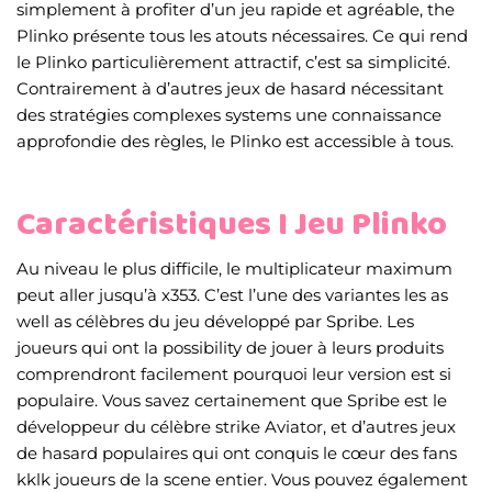
simplement à profiter d’un jeu rapide et agréable, the
Plinko présente tous les atouts nécessaires. Ce qui rend
le Plinko particulièrement attractif, c’est sa simplicité.
Contrairement à d’autres jeux de hasard nécessitant
des stratégies complexes systems une connaissance
approfondie des règles, le Plinko est accessible à tous.
Caractéristiques I Jeu Plinko
Au niveau le plus difficile, le multiplicateur maximum
peut aller jusqu’à x353. C’est l’une des variantes les as
well as célèbres du jeu développé par Spribe. Les
joueurs qui ont la possibility de jouer à leurs produits
comprendront facilement pourquoi leur version est si
populaire. Vous savez certainement que Spribe est le
développeur du célèbre strike Aviator, et d’autres jeux
de hasard populaires qui ont conquis le cœur des fans
kklk joueurs de la scene entier. Vous pouvez également