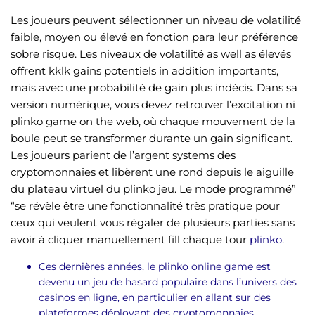
Les joueurs peuvent sélectionner un niveau de volatilité
faible, moyen ou élevé en fonction para leur préférence
sobre risque. Les niveaux de volatilité as well as élevés
offrent kklk gains potentiels in addition importants,
mais avec une probabilité de gain plus indécis. Dans sa
version numérique, vous devez retrouver l’excitation ni
plinko game on the web, où chaque mouvement de la
boule peut se transformer durante un gain significant.
Les joueurs parient de l’argent systems des
cryptomonnaies et libèrent une rond depuis le aiguille
du plateau virtuel du plinko jeu. Le mode programmé”
“se révèle être une fonctionnalité très pratique pour
ceux qui veulent vous régaler de plusieurs parties sans
avoir à cliquer manuellement fill chaque tour
plinko
.
Ces dernières années, le plinko online game est
devenu un jeu de hasard populaire dans l’univers des
casinos en ligne, en particulier en allant sur des
plateformes déployant des cryptomonnaies.