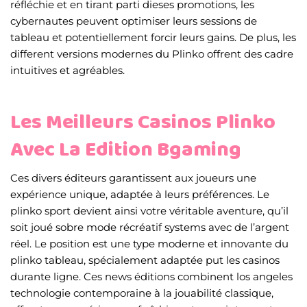
réfléchie et en tirant parti dieses promotions, les
cybernautes peuvent optimiser leurs sessions de
tableau et potentiellement forcir leurs gains. De plus, les
different versions modernes du Plinko offrent des cadre
intuitives et agréables.
Les Meilleurs Casinos Plinko
Avec La Edition Bgaming
Ces divers éditeurs garantissent aux joueurs une
expérience unique, adaptée à leurs préférences. Le
plinko sport devient ainsi votre véritable aventure, qu’il
soit joué sobre mode récréatif systems avec de l’argent
réel. Le position est une type moderne et innovante du
plinko tableau, spécialement adaptée put les casinos
durante ligne. Ces news éditions combinent los angeles
technologie contemporaine à la jouabilité classique,