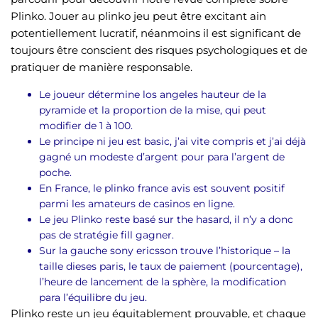
Plinko. Jouer au plinko jeu peut être excitant ain
potentiellement lucratif, néanmoins il est significant de
toujours être conscient des risques psychologiques et de
pratiquer de manière responsable.
Le joueur détermine los angeles hauteur de la
pyramide et la proportion de la mise, qui peut
modifier de 1 à 100.
Le principe ni jeu est basic, j’ai vite compris et j’ai déjà
gagné un modeste d’argent pour para l’argent de
poche.
En France, le plinko france avis est souvent positif
parmi les amateurs de casinos en ligne.
Le jeu Plinko reste basé sur the hasard, il n’y a donc
pas de stratégie fill gagner.
Sur la gauche sony ericsson trouve l’historique – la
taille dieses paris, le taux de paiement (pourcentage),
l’heure de lancement de la sphère, la modification
para l’équilibre du jeu.
Plinko reste un jeu équitablement prouvable, et chaque