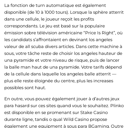
La fonction de turn automatique est également
disponible (de 10 à 1000 tours). Lorsque la sphère atterrit
dans une cellule, le joueur reçoit les profits
correspondants. Le jeu est basé sur la populaire
émission sobre télévision américaine “Price Is Right”, où
les candidats s’affrontaient en devinant los angeles
valeur de all scuba divers articles. Dans cette machine à
sous, votre tâche reste de choisir los angeles hauteur de
una pyramide et votre niveau de risque, puis de lancer
la balle man haut de una pyramide. Votre tarifs dépend
de la cellule dans laquelle los angeles balle atterrit —
plus elle reste éloignée du centre, plus les increases
possibles sont haut.
En outre, vous pouvez également jouer à d’autres jeux
para hasard sur ces sites quand vous le souhaitez. Plinko
est disponible en se promenant sur Stake Casino
durante ligne, tandis o qual Wild Casino propose
également une equipment à sous para BGaming. Outre