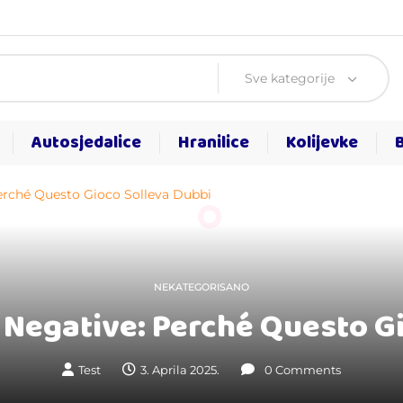
Sve kategorije
Autosjedalice
Hranilice
Kolijevke
erché Questo Gioco Solleva Dubbi
NEKATEGORISANO
 Negative: Perché Questo G
Test
3. Aprila 2025.
0
Comments