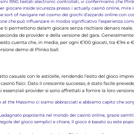
i RNG testati electronic controllati, vi confermiamo che Plink
r giocare inside sicurezza presso i actually casinò online, mire i
me sort of navigare nel cosmo dei giochi d’azzardo online con co
sione che può influenzare in modos significativo l’esperienza com
che ti permettono dalam giocare senza rischiare denaro reale.
seconda de provider e della versione del gara. Generalmente, l
sto cuenta che, in media, per ogni €100 giocati, tra €94 e €99
ersione demo di Plinko ball.
patto casuale con le asticelle, rendendo l’esito del gioco impr
i casinò fisici. Dato il crescente successo, è stato facile pre
essenziali provider si sono affrettati a fornire la loro versione
 io at the Massimo ci siamo abbracciati e abbiamo capito che son
dagnato popolarità nel mondo dei casinò online, grazie samtlig
 Regole del gioco semplici e chiare; Il gioco è basato su este po