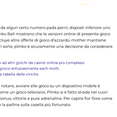
ta da algun certo numero pada perni, disposti inferiore uno
inko Ball mostrano che le versioni online di presente gioco
cluye altre offerte di gioco d’azzardo, mother mantiene
lam sorte, plinko è sicuramente una decisione da considerare
ad altri giochi da casinò online più complessi.
ne gioco entusiasmante each molti.
tabella delle vincite.
tare, avviare elle gioco su un dispositivo mobile è
e un gioco televisivo, Plinko si è fatto strada nei cuori
bonus, vittorie e pura adrenalina. Per capire fior fiore come
la pallina sulla casella più fortunata.