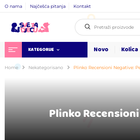
O nama
Najčešća pitanja
Kontakt
Novo
Kolica
KATEGORIJE
Home
Nekategorisano
Plinko Recensioni Negative: P
Plinko Recensioni