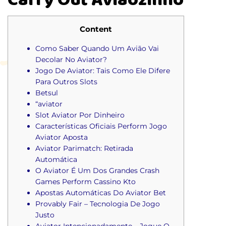
Carry Out Aviãozinho
Content
Como Saber Quando Um Avião Vai
Decolar No Aviator?
Jogo De Aviator: Tais Como Ele Difere
Para Outros Slots
Betsul
“aviator
Slot Aviator Por Dinheiro
Características Oficiais Perform Jogo
Aviator Aposta
Aviator Parimatch: Retirada
Automática
O Aviator É Um Dos Grandes Crash
Games Perform Cassino Kto
Apostas Automáticas Do Aviator Bet
Provably Fair – Tecnologia De Jogo
Justo
Aviator Intencionadamente – Jogue O