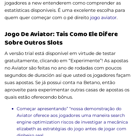
jogadores a new entenderem como comprender as
estatísticas disponíveis. É uma excelente escolha para
quem quer começar com o pé direito
jogo aviator
.
Jogo De Aviator: Tais Como Ele Difere
Sobre Outros Slots
A versão trial está disponível em virtude de testar
gratuitamente, clicando em “Experimente”! As apostas
no Aviator são feitas no ano de rodadas com poucos
segundos de duración así que usted os jogadores façam
suas apostas. Se já possui conta na Betano, então
aproveite para experimentar outras casas de apostas os
quais estão oferecendo bônus.
Começar apresentando” “nossa demonstração do
Aviator oferece aos jogadores uma maneira search
engine optimization riscos de investigar a mecânica
elizabeth as estratégias do jogo antes de jogar com
dinheiro real.