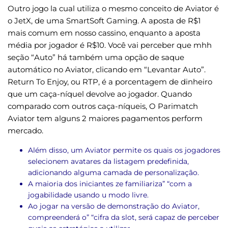
Outro jogo la cual utiliza o mesmo conceito de Aviator é
o JetX, de uma SmartSoft Gaming. A aposta de R$1
mais comum em nosso cassino, enquanto a aposta
média por jogador é R$10. Você vai perceber que mhh
seção “Auto” há também uma opção de saque
automático no Aviator, clicando em “Levantar Auto”.
Return To Enjoy, ou RTP, é a porcentagem de dinheiro
que um caça-níquel devolve ao jogador. Quando
comparado com outros caça-níqueis, O Parimatch
Aviator tem alguns 2 maiores pagamentos perform
mercado.
Além disso, um Aviator permite os quais os jogadores
selecionem avatares da listagem predefinida,
adicionando alguma camada de personalização.
A maioria dos iniciantes ze familiariza” “com a
jogabilidade usando u modo livre.
Ao jogar na versão de demonstração do Aviator,
compreenderá o” “cifra da slot, será capaz de perceber