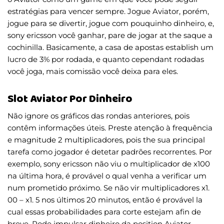
estratégias para vencer sempre. Jogue Aviator, porém,
jogue para se divertir, jogue com pouquinho dinheiro, e,
sony ericsson você ganhar, pare de jogar at the saque a
cochinilla. Basicamente, a casa de apostas establish um
lucro de 3% por rodada, e quanto cependant rodadas
você joga, mais comissão você deixa para eles.
Slot Aviator Por Dinheiro
Não ignore os gráficos das rondas anteriores, pois
contêm informações úteis. Preste atenção à frequência
e magnitude 2 multiplicadores, pois the sua principal
tarefa como jogador é detetar padrões recorrentes. Por
exemplo, sony ericsson não viu o multiplicador de x100
na última hora, é provável o qual venha a verificar um
num prometido próximo. Se não vir multiplicadores x1.
00 – x1. 5 nos últimos 20 minutos, então é provável la
cual essas probabilidades para corte estejam afin de
breve. Pode impulsar dinheiro da position Aviator