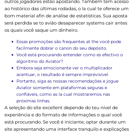
outros jogadores estão apostando. Também tem acesso
ao histórico das últimas rodadas, o la cual te oferece um
bom material afin de análise de estatísticas. Sua aposta
será perdida se to avião desaparecer systems cair antes
os quais você saque um dinheiro.
Essas promoções são frequentes at the você pode
facilmente dobrar o canon do seu depósito.
Você está procurando entender como es efectivo o
algoritmo do Aviator?
Embora seja emocionante ver o multiplicador
acentuar, o resultado é sempre imprevisível.
Portanto, siga as nossas recomendações e jogue
Aviator somente em plataformas seguras e
confiáveis, como as la cual mostraremos nas
próximas linhas.
A seleção do site excellent depende do teu nível de
experiência e do formato de informações o qual você
está procurando. Se você é iniciante, optar durante um
site apresentando uma interface tranquilo e explicações