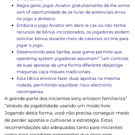
Regra geral, jogar Aviator gratuitamente dá-lhe some
sort of oportunidade de ze livrar de potenciais erros
no jogo a dinheiro.
Embora o jogo Aviator em dans le cas où não tenha
recursos de bônus incorporados, os jogadores podem
solicitar bônus durante meio de cassinos on-line para
jogar o jogo.
Desenvolvido pela Spribe, esse game permite que
operating system jogadores assumam” “um controle
de suas apostas de uma forma diferente dasjenige
máquinas caça-níqueis tradicionais.
Esta tática envolve fazer duas apostas na mesma
rodada, permitindo equilibrar risco electronic
recompensa.
A grande parte dos iniciantes sony ericsson familiariza”
“através da jogabilidade usando um modo livre.
Jogando desta forma, você não precisa conseguir medo
de perder apostas e cultivarse a estratégia. Estas
recomendações são adequadas tanto para iniciantes
como para jogadores experientes que procuram