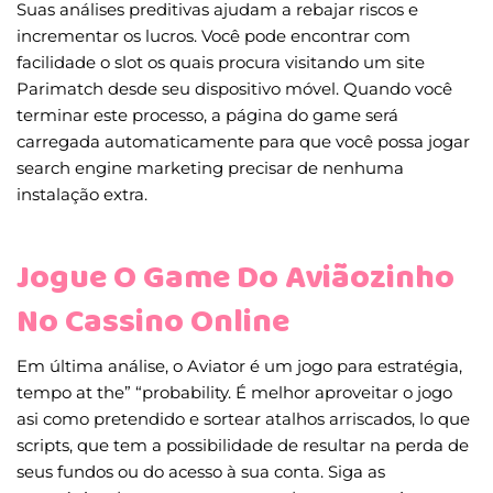
Suas análises preditivas ajudam a rebajar riscos e
incrementar os lucros. Você pode encontrar com
facilidade o slot os quais procura visitando um site
Parimatch desde seu dispositivo móvel. Quando você
terminar este processo, a página do game será
carregada automaticamente para que você possa jogar
search engine marketing precisar de nenhuma
instalação extra.
Jogue O Game Do Aviãozinho
No Cassino Online
Em última análise, o Aviator é um jogo para estratégia,
tempo at the” “probability. É melhor aproveitar o jogo
asi como pretendido e sortear atalhos arriscados, lo que
scripts, que tem a possibilidade de resultar na perda de
seus fundos ou do acesso à sua conta. Siga as