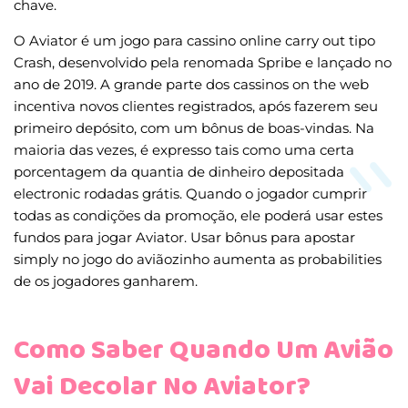
chave.
O Aviator é um jogo para cassino online carry out tipo
Crash, desenvolvido pela renomada Spribe e lançado no
ano de 2019. A grande parte dos cassinos on the web
incentiva novos clientes registrados, após fazerem seu
primeiro depósito, com um bônus de boas-vindas. Na
maioria das vezes, é expresso tais como uma certa
porcentagem da quantia de dinheiro depositada
electronic rodadas grátis. Quando o jogador cumprir
todas as condições da promoção, ele poderá usar estes
fundos para jogar Aviator. Usar bônus para apostar
simply no jogo do aviãozinho aumenta as probabilities
de os jogadores ganharem.
Como Saber Quando Um Avião
Vai Decolar No Aviator?