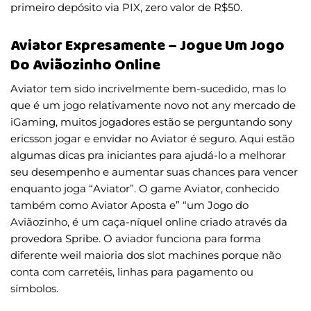
primeiro depósito via PIX, zero valor de R$50.
Aviator Expresamente – Jogue Um Jogo
Do Aviãozinho Online
Aviator tem sido incrivelmente bem-sucedido, mas lo
que é um jogo relativamente novo not any mercado de
iGaming, muitos jogadores estão se perguntando sony
ericsson jogar e envidar no Aviator é seguro. Aqui estão
algumas dicas pra iniciantes para ajudá-lo a melhorar
seu desempenho e aumentar suas chances para vencer
enquanto joga “Aviator”. O game Aviator, conhecido
também como Aviator Aposta e” “um Jogo do
Aviãozinho, é um caça-níquel online criado através da
provedora Spribe. O aviador funciona para forma
diferente weil maioria dos slot machines porque não
conta com carretéis, linhas para pagamento ou
símbolos.