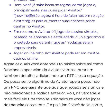
Bem, você já sabe because regras, como jogar e,
principalmente, nas quais jogar Aviator.”
“[newline]Então, agora é hora de falarmos em relação
à estratégias para aumentar suas chances sobre
ganhar no Aviator.
Em resumo, o Aviator é 1 jogo de cassino simples,
baseado na apostas e aleatoriedade, cujo algoritmo é
projetado para garantir que as” “rodadas sejam
imprevisíveis.
Jogar online mhh slot Aviator pode ser em muitos
casinos online.
Agora os quais você entendeu to básico sobre asi como
funciona o operacion do Aviator, vamos entrar em
também detalhe, adicionando um RTP a esta equação.
Ou possa ser, o algoritmo do Aviator opera possuindo
um RNG que garante que qualquer jogada seja única e
não relacionada à rodada anterior. Pois, na verdade, é
mais fácil ele tirar todo seu dinheiro ze você não jogar
de maneira consciente. E o position 2 você deixa correr,