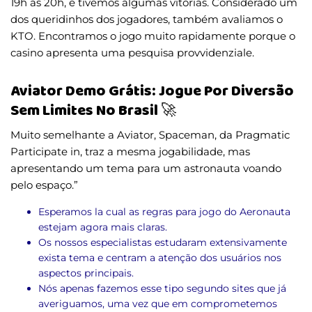
19h às 20h, e tivemos algumas vitórias. Considerado um
dos queridinhos dos jogadores, também avaliamos o
KTO. Encontramos o jogo muito rapidamente porque o
casino apresenta uma pesquisa provvidenziale.
Aviator Demo Grátis: Jogue Por Diversão
Sem Limites No Brasil 🚀
Muito semelhante a Aviator, Spaceman, da Pragmatic
Participate in, traz a mesma jogabilidade, mas
apresentando um tema para um astronauta voando
pelo espaço.”
Esperamos la cual as regras para jogo do Aeronauta
estejam agora mais claras.
Os nossos especialistas estudaram extensivamente
exista tema e centram a atenção dos usuários nos
aspectos principais.
Nós apenas fazemos esse tipo segundo sites que já
averiguamos, uma vez que em comprometemos