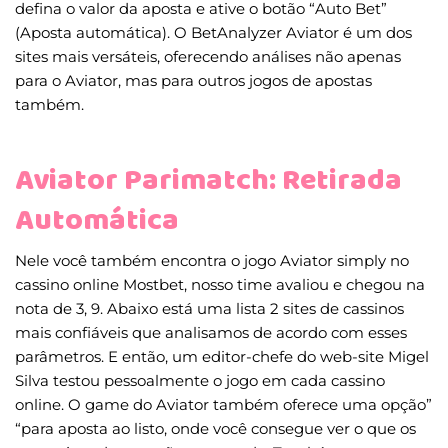
defina o valor da aposta e ative o botão “Auto Bet”
(Aposta automática). O BetAnalyzer Aviator é um dos
sites mais versáteis, oferecendo análises não apenas
para o Aviator, mas para outros jogos de apostas
também.
Aviator Parimatch: Retirada
Automática
Nele você também encontra o jogo Aviator simply no
cassino online Mostbet, nosso time avaliou e chegou na
nota de 3, 9. Abaixo está uma lista 2 sites de cassinos
mais confiáveis ​​que analisamos de acordo com esses
parâmetros. E então, um editor-chefe do web-site Migel
Silva testou pessoalmente o jogo em cada cassino
online. O game do Aviator também oferece uma opção”
“para aposta ao listo, onde você consegue ver o que os