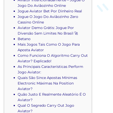
Jogo Do Aviãozinho Online
Jogue Aviator Bet Por Dinheiro Real
Jogue O Jogo Do Aviãozinho Zero
Cassino Online
Aviator Demo Grátis: Jogue Por
Diversão Sem Limites No Brasil 🚀
Betano
Mais Jogos Tais Como O Jogo Para
Aposta Aviator
Como Funciona O Algoritmo Carry Out
Aviator? Explicado!
As Principais Características Perform
Jogo Aviator:
Quais São Since Apostas Mínimas
Electronic Máximas Na Position
Aviator?
Quão Justo E Realmente Aleatório É O
Aviator?
Qual O Segredo Carry Out Jogo
Aviator?