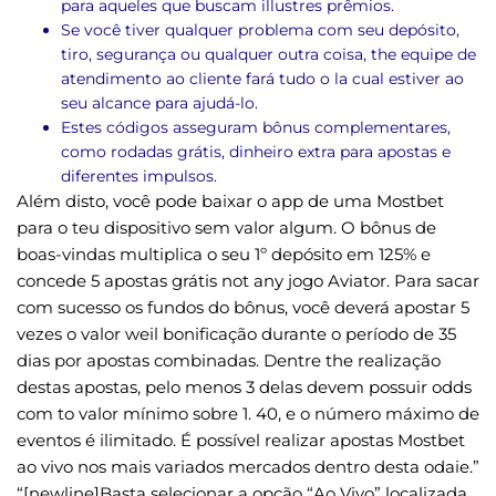
para aqueles que buscam illustres prêmios.
Se você tiver qualquer problema com seu depósito,
tiro, segurança ou qualquer outra coisa, the equipe de
atendimento ao cliente fará tudo o la cual estiver ao
seu alcance para ajudá-lo.
Estes códigos asseguram bônus complementares,
como rodadas grátis, dinheiro extra para apostas e
diferentes impulsos.
Além disto, você pode baixar o app de uma Mostbet
para o teu dispositivo sem valor algum. O bônus de
boas-vindas multiplica o seu 1º depósito em 125% e
concede 5 apostas grátis not any jogo Aviator. Para sacar
com sucesso os fundos do bônus, você deverá apostar 5
vezes o valor weil bonificação durante o período de 35
dias por apostas combinadas. Dentre the realização
destas apostas, pelo menos 3 delas devem possuir odds
com to valor mínimo sobre 1. 40, e o número máximo de
eventos é ilimitado. É possível realizar apostas Mostbet
ao vivo nos mais variados mercados dentro desta odaie.”
“[newline]Basta selecionar a opção “Ao Vivo” localizada