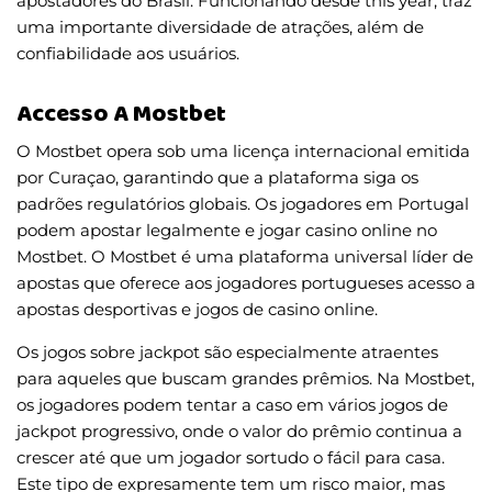
apostadores do Brasil. Funcionando desde this year, traz
uma importante diversidade de atrações, além de
confiabilidade aos usuários.
Accesso A Mostbet
O Mostbet opera sob uma licença internacional emitida
por Curaçao, garantindo que a plataforma siga os
padrões regulatórios globais. Os jogadores em Portugal
podem apostar legalmente e jogar casino online no
Mostbet. O Mostbet é uma plataforma universal líder de
apostas que oferece aos jogadores portugueses acesso a
apostas desportivas e jogos de casino online.
Os jogos sobre jackpot são especialmente atraentes
para aqueles que buscam grandes prêmios. Na Mostbet,
os jogadores podem tentar a caso em vários jogos de
jackpot progressivo, onde o valor do prêmio continua a
crescer até que um jogador sortudo o fácil para casa.
Este tipo de expresamente tem um risco maior, mas