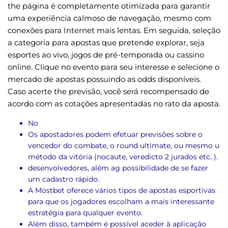
the página é completamente otimizada para garantir
uma experiência calmoso de navegação, mesmo com
conexões para Internet mais lentas. Em seguida, seleção
a categoria para apostas que pretende explorar, seja
esportes ao vivo, jogos de pré-temporada ou cassino
online. Clique no evento para seu interesse e selecione o
mercado de apostas possuindo as odds disponíveis.
Caso acerte the previsão, você será recompensado de
acordo com as cotações apresentadas no rato da aposta.
No
Os apostadores podem efetuar previsões sobre o
vencedor do combate, o round ultimate, ou mesmo u
método da vitória (nocaute, veredicto 2 jurados etc. ).
desenvolvedores, além ag possibilidade de se fazer
um cadastro rápido.
A Mostbet oferece vários tipos de apostas esportivas
para que os jogadores escolham a mais interessante
estratégia para qualquer evento.
Além disso, também é possível aceder à aplicação