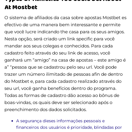
At Mostbet
O sistema de afiliados da casa sobre apostas Mostbet es
efectivo de uma manera bem interessante e permite
que você lucre indicando the casa para os seus amigos.
Nesta opção, será criado um link specific para você
mandar aos seus colegas e conhecidos. Para cada
cadastro feito através do seu link de acesso, você
ganhará um “amigo” na casa de apostas – este amigo é
a” “pessoa que se cadastrou pelo seu url. Você pode
trazer um número ilimitado de pessoas afin de dentro
do Mostbet e, para cada cadastro realizado através do
seu url, você ganha benefícios dentro do programa.
Todas as formas de cadastro dão acesso ao bônus de
boas-vindas, os quais deve ser selecionado após o
preenchimento dos dados solicitados.
A segurança dieses informações pessoais e
financeiros dos usuários é prioridade, blindadas por