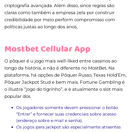
criptografia avançada. Além disso, since regras são
claras como também a empresa zela por construir
credibilidade por meio perform compromisso com
políticas justas ao longo dos anos.
Mostbet Cellular App
O pôquer é u jogo mais well-liked entre cassinos ao
longo da história, e não é diferente no MostBet. Na
plataforma, há opções de Pôquer Russo, Texas Hold’Em,
Pôquer Jackpot Stud e bem mais. Fortune Gambling é
o illustre “jogo do tigrinho”, e é atualmente o slot mais
popular dos
Os jogadores somente devem pressionar o botão
“Entrar” e fornecer suas credenciais sobre acesso
(endereço sobre e-mail e senha).
Os jogos para jackpot são especialmente atraentes