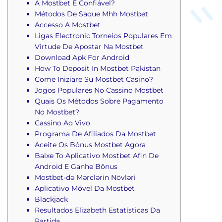
A Mostbet É Confiável?
Métodos De Saque Mhh Mostbet
Accesso A Mostbet
Ligas Electronic Torneios Populares Em
Virtude De Apostar Na Mostbet
Download Apk For Android
How To Deposit In Mostbet Pakistan
Come Iniziare Su Mostbet Casino?
Jogos Populares No Cassino Mostbet
Quais Os Métodos Sobre Pagamento
No Mostbet?
Cassino Ao Vivo
Programa De Afiliados Da Mostbet
Aceite Os Bônus Mostbet Agora
Baixe To Aplicativo Mostbet Afin De
Android E Ganhe Bônus
Mostbet-də Mərclərin Növləri
Aplicativo Móvel Da Mostbet
Blackjack
Resultados Elizabeth Estatísticas Da
Partida