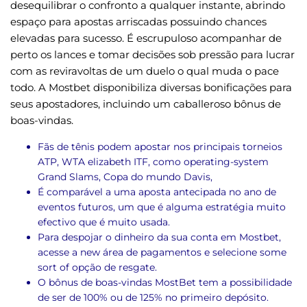
desequilibrar o confronto a qualquer instante, abrindo
espaço para apostas arriscadas possuindo chances
elevadas para sucesso. É escrupuloso acompanhar de
perto os lances e tomar decisões sob pressão para lucrar
com as reviravoltas de um duelo o qual muda o pace
todo. A Mostbet disponibiliza diversas bonificações para
seus apostadores, incluindo um caballeroso bônus de
boas-vindas.
Fãs de tênis podem apostar nos principais torneios
ATP, WTA elizabeth ITF, como operating-system
Grand Slams, Copa do mundo Davis,
É comparável a uma aposta antecipada no ano de
eventos futuros, um que é alguma estratégia muito
efectivo que é muito usada.
Para despojar o dinheiro da sua conta em Mostbet,
acesse a new área de pagamentos e selecione some
sort of opção de resgate.
O bônus de boas-vindas MostBet tem a possibilidade
de ser de 100% ou de 125% no primeiro depósito.