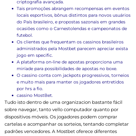
criptografia avançada.
Tais promoções abrangem recompensas em eventos
locais esportivos, bônus distintos para novos usuários
do País brasileiro, e propostas sazonais em grandes
ocasiões como o Carnestolendas e campeonatos de
futebol.
Os clientes que frequentam os cassinos brasileiros
administrados pela Mostbet parecem apreciar exista
jogo em specific.
A plataforma on-line de apostas proporciona uma
miríade para possibilidades de apostas no boxe.
O cassino conta com jackpots progressivos, torneios
e muito mais para manter os jogadores entretidos
por hrs a fio.
cassino MostBet.
Tudo isto dentro de uma organizacion bastante fácil
sobre navegar, tanto vello computador quanto por
dispositivos móveis. Os jogadores podem comprar
cartelas e acompanhar os sorteios, tentando completar
padrões vencedores. A Mostbet oferece diferentes