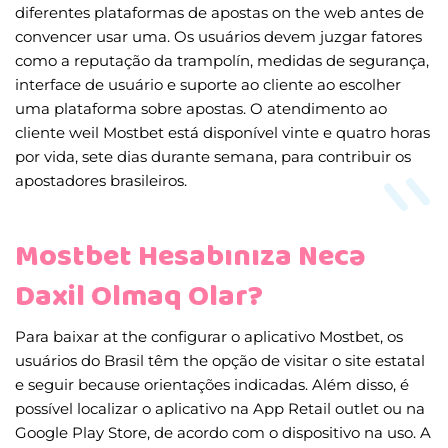
diferentes plataformas de apostas on the web antes de
convencer usar uma. Os usuários devem juzgar fatores
como a reputação da trampolín, medidas de segurança,
interface de usuário e suporte ao cliente ao escolher
uma plataforma sobre apostas. O atendimento ao
cliente weil Mostbet está disponível vinte e quatro horas
por vida, sete dias durante semana, para contribuir os
apostadores brasileiros.
Mostbet Hesabınıza Necə
Daxil Olmaq Olar?
Para baixar at the configurar o aplicativo Mostbet, os
usuários do Brasil têm the opção de visitar o site estatal
e seguir because orientações indicadas. Além disso, é
possível localizar o aplicativo na App Retail outlet ou na
Google Play Store, de acordo com o dispositivo na uso. A