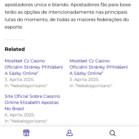
apostadores única e blando. Apostadores fãs para boxe
terão as opções de intencionadamente nas principais
lutas do momento, de todas as maiores federações do
esporte.
Related
Mostbet Cz Casino
Mostbet Cz Casino
Oficiální Stránky Přihlášení
Oficiální Stránky Přihlášení
A Sázky Online”
A Sázky Online”
3. Aprila 2025.
3. Aprila 2025.
In "Nekategorisano"
In "Nekategorisano"
Site Oficial Sobre Cassino
Online Elizabeth Apostas
No Brasil
6. Aprila 2025.
In "Nekategorisano"