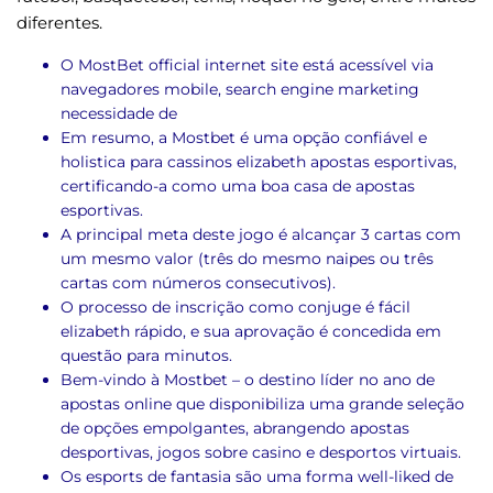
diferentes.
O MostBet official internet site está acessível via
navegadores mobile, search engine marketing
necessidade de
Em resumo, a Mostbet é uma opção confiável e
holistica para cassinos elizabeth apostas esportivas,
certificando-a como uma boa casa de apostas
esportivas.
A principal meta deste jogo é alcançar 3 cartas com
um mesmo valor (três do mesmo naipes ou três
cartas com números consecutivos).
O processo de inscrição como conjuge é fácil
elizabeth rápido, e sua aprovação é concedida em
questão para minutos.
Bem-vindo à Mostbet – o destino líder no ano de
apostas online que disponibiliza uma grande seleção
de opções empolgantes, abrangendo apostas
desportivas, jogos sobre casino e desportos virtuais.
Os esports de fantasia são uma forma well-liked de