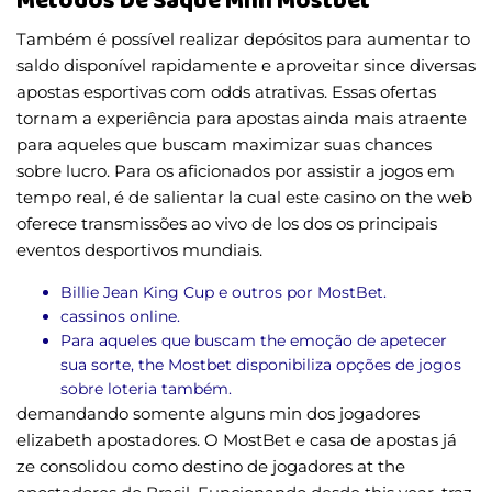
Métodos De Saque Mhh Mostbet
Também é possível realizar depósitos para aumentar to
saldo disponível rapidamente e aproveitar since diversas
apostas esportivas com odds atrativas. Essas ofertas
tornam a experiência para apostas ainda mais atraente
para aqueles que buscam maximizar suas chances
sobre lucro. Para os aficionados por assistir a jogos em
tempo real, é de salientar la cual este casino on the web
oferece transmissões ao vivo de los dos os principais
eventos desportivos mundiais.
Billie Jean King Cup e outros por MostBet.
cassinos online.
Para aqueles que buscam the emoção de apetecer
sua sorte, the Mostbet disponibiliza opções de jogos
sobre loteria também.
demandando somente alguns min dos jogadores
elizabeth apostadores. O MostBet e casa de apostas já
ze consolidou como destino de jogadores at the