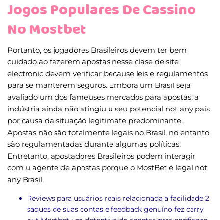
Jogos Populares De Cassino
No Mostbet
Portanto, os jogadores Brasileiros devem ter bem
cuidado ao fazerem apostas nesse clase de site
electronic devem verificar because leis e regulamentos
para se manterem seguros. Embora um Brasil seja
avaliado um dos fameuses mercados para apostas, a
indústria ainda não atingiu u seu potencial not any país
por causa da situação legitimate predominante.
Apostas não são totalmente legais no Brasil, no entanto
são regulamentadas durante algumas políticas.
Entretanto, apostadores Brasileiros podem interagir
com u agente de apostas porque o MostBet é legal not
any Brasil.
Reviews para usuários reais relacionada a facilidade 2
saques de suas contas e feedback genuíno fez carry
out Mostbet um detective de apostas para confiança