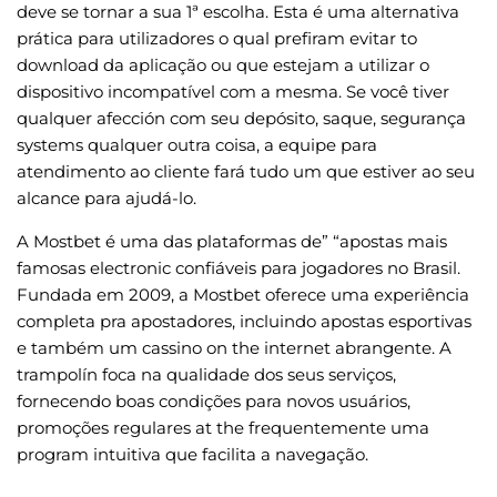
deve se tornar a sua 1ª escolha. Esta é uma alternativa
prática para utilizadores o qual prefiram evitar to
download da aplicação ou que estejam a utilizar o
dispositivo incompatível com a mesma. Se você tiver
qualquer afección com seu depósito, saque, segurança
systems qualquer outra coisa, a equipe para
atendimento ao cliente fará tudo um que estiver ao seu
alcance para ajudá-lo.
A Mostbet é uma das plataformas de” “apostas mais
famosas electronic confiáveis para jogadores no Brasil.
Fundada em 2009, a Mostbet oferece uma experiência
completa pra apostadores, incluindo apostas esportivas
e também um cassino on the internet abrangente. A
trampolín foca na qualidade dos seus serviços,
fornecendo boas condições para novos usuários,
promoções regulares at the frequentemente uma
program intuitiva que facilita a navegação.