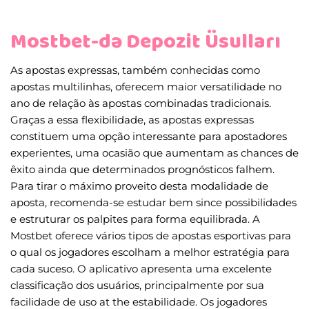
Mostbet-də Depozit Üsulları
As apostas expressas, também conhecidas como
apostas multilinhas, oferecem maior versatilidade no
ano de relação às apostas combinadas tradicionais.
Graças a essa flexibilidade, as apostas expressas
constituem uma opção interessante para apostadores
experientes, uma ocasião que aumentam as chances de
êxito ainda que determinados prognósticos falhem.
Para tirar o máximo proveito desta modalidade de
aposta, recomenda-se estudar bem since possibilidades
e estruturar os palpites para forma equilibrada. A
Mostbet oferece vários tipos de apostas esportivas para
o qual os jogadores escolham a melhor estratégia para
cada suceso. O aplicativo apresenta uma excelente
classificação dos usuários, principalmente por sua
facilidade de uso at the estabilidade. Os jogadores