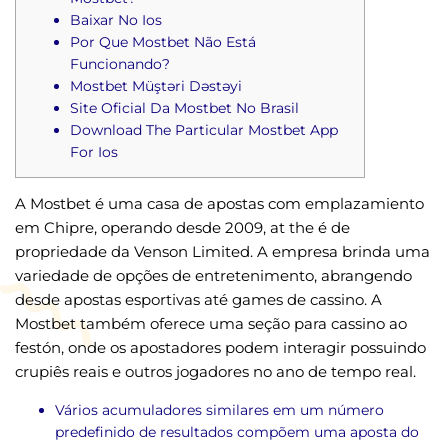
Baixar No Ios
Por Que Mostbet Não Está
Funcionando?
Mostbet Müştəri Dəstəyi
Site Oficial Da Mostbet No Brasil
Download The Particular Mostbet App
For Ios
A Mostbet é uma casa de apostas com emplazamiento
em Chipre, operando desde 2009, at the é de
propriedade da Venson Limited. A empresa brinda uma
variedade de opções de entretenimento, abrangendo
desde apostas esportivas até games de cassino. A
Mostbet também oferece uma seção para cassino ao
festón, onde os apostadores podem interagir possuindo
crupiês reais e outros jogadores no ano de tempo real.
Vários acumuladores similares em um número
predefinido de resultados compõem uma aposta do