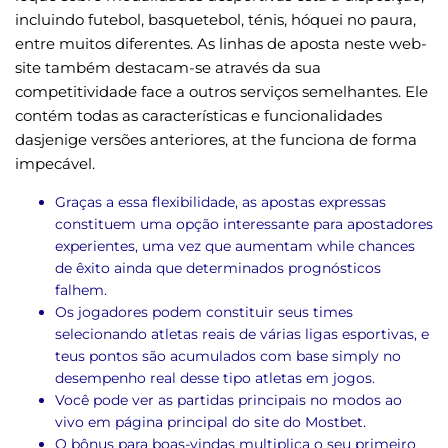
incluindo futebol, basquetebol, ténis, hóquei no paura,
entre muitos diferentes. As linhas de aposta neste web-
site também destacam-se através da sua
competitividade face a outros serviços semelhantes. Ele
contém todas as características e funcionalidades
dasjenige versões anteriores, at the funciona de forma
impecável.
Graças a essa flexibilidade, as apostas expressas
constituem uma opção interessante para apostadores
experientes, uma vez que aumentam while chances
de êxito ainda que determinados prognósticos
falhem.
Os jogadores podem constituir seus times
selecionando atletas reais de várias ligas esportivas, e
teus pontos são acumulados com base simply no
desempenho real desse tipo atletas em jogos.
Você pode ver as partidas principais no modos ao
vivo em página principal do site do Mostbet.
O bônus para boas-vindas multiplica o seu primeiro