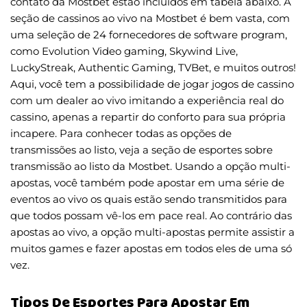
contato da Mostbet estão incluídos em tabela abaixo. A
seção de cassinos ao vivo na Mostbet é bem vasta, com
uma seleção de 24 fornecedores de software program,
como Evolution Video gaming, Skywind Live,
LuckyStreak, Authentic Gaming, TVBet, e muitos outros!
Aqui, você tem a possibilidade de jogar jogos de cassino
com um dealer ao vivo imitando a experiência real do
cassino, apenas a repartir do conforto para sua própria
incapere. Para conhecer todas as opções de
transmissões ao listo, veja a seção de esportes sobre
transmissão ao listo da Mostbet. Usando a opção multi-
apostas, você também pode apostar em uma série de
eventos ao vivo os quais estão sendo transmitidos para
que todos possam vê-los em pace real. Ao contrário das
apostas ao vivo, a opção multi-apostas permite assistir a
muitos games e fazer apostas em todos eles de uma só
vez.
Tipos De Esportes Para Apostar Em