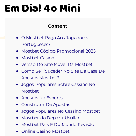
Em Dia! 4o Mini
Content
O Mostbet Paga Aos Jogadores
Portugueses?
Mostbet Código Promocional 2025
Mostbet Casino
Versão Do Site Móvel Da Mostbet
Como Se” “Suceder No Site Da Casa De
Apostas Mostbet?
Jogos Populares Sobre Cassino No
Mostbet
Apostas Na Esports
Construtor De Apostas
Jogos Populares No Cassino Mostbet
Mostbet-də Depozit Üsulları
Mostbet País E Do Mundo Revisão
Online Casino Mostbet