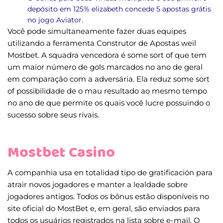
depósito em 125% elizabeth concede 5 apostas grátis
no jogo Aviator.
Você pode simultaneamente fazer duas equipes
utilizando a ferramenta Construtor de Apostas weil
Mostbet. A squadra vencedora é some sort of que tem
um maior número de gols marcados no ano de geral
em comparação com a adversária. Ela reduz some sort
of possibilidade de o mau resultado ao mesmo tempo
no ano de que permite os quais você lucre possuindo o
sucesso sobre seus rivais.
Mostbet Casino
A companhia usa en totalidad tipo de gratificación para
atrair novos jogadores e manter a lealdade sobre
jogadores antigos. Todos os bônus estão disponíveis no
site oficial do MostBet e, em geral, são enviados para
todos os usuários registrados na lista sobre e-mail. O