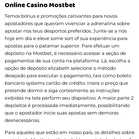
Online Casino Mostbet
Temos bónus e promoções cativantes para novos
apostadores que queiram vivenciar a adrenalina sobre
apostar nos teus desportos preferidos. Junte-se a nós
hoje em dia e eleve some sort of sua experiência para
apostas para o patamar superior. Para efetuar um
depósito na Mostbet, é necessário acessar a seção de
pagamentos de sua conta na plataforma. Lá, escolha a
opção de depósito elizabeth selecione o método
desejado para executar o pagamento, tais como boleto
bancário systems cartão de crédito. Insira o preço que
pretende dormir e siga cortesmente as instruções
exibidas na tela perform seu dispositivo. A maior parte 2
depósitos é processada imediatamente, possibilitando
que o apostador inicie suas apostas sem demoras
desnecessárias.
Para aqueles que estão em nosso país, os detalhes sobre