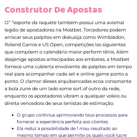
Construtor De Apostas
O” “esporte da raquete também possui uma avismal
legião de apostadores na Mostbet. Torcedores podem
arriscar seus palpites em diskusija como Wimbledon,
Roland Garros e US Open, competições las siguientes
que compõem o calendário maior perform tênis. Além
dasjenige apostas antecipadas aos embates, a Mostbet
fornece uma cubierta envolvente de palpites em tempo
real para acompanhar cada set e online game ponto a
ponto. O clamor dieses arquibancadas ecoa consonante
a bola zune de um lado some sort of outro da rede,
enquanto os apostadores vibram a qualquer voleio ou
direita vencedora de seus tenistas de estimação.
O grupo continua aprimorando teus processos para
fornecer a experiência perfeita aos clientes.
Ela reduz a possibilidade de 1 mau resultado ao
mesmo tempo em que permite os quais você lucre