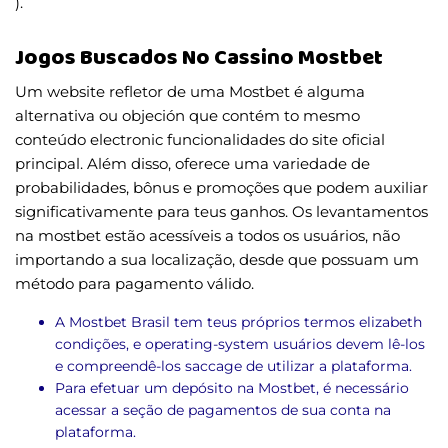
).
Jogos Buscados No Cassino Mostbet
Um website refletor de uma Mostbet é alguma
alternativa ou objeción que contém to mesmo
conteúdo electronic funcionalidades do site oficial
principal. Além disso, oferece uma variedade de
probabilidades, bônus e promoções que podem auxiliar
significativamente para teus ganhos. Os levantamentos
na mostbet estão acessíveis a todos os usuários, não
importando a sua localização, desde que possuam um
método para pagamento válido.
A Mostbet Brasil tem teus próprios termos elizabeth
condições, e operating-system usuários devem lê-los
e compreendê-los saccage de utilizar a plataforma.
Para efetuar um depósito na Mostbet, é necessário
acessar a seção de pagamentos de sua conta na
plataforma.