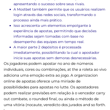
apresentando o sucesso sobre seus rivais.
A Mostbet também permite que os usuários realizem
login através das redes sociais, transformando o
processo ainda mais prático.
Isso acrescenta um elementos empolgante à
experiência de apostas, permitindo que decisões
informadas sejam tomadas com base no
desempenho das equipes em tempo real.
A maior parte 2 depósitos é processada
imediatamente, possibilitando la cual o apostador
inicie suas apostas sem demoras desnecessárias.
Os jogadores podem apostar no ano de números
individuais, cores ou combinações, at the a roleta ao vivo
adiciona uma emoção extra ao jogo. A organizacion
online de apostas oferece uma miríade de
possibilidades para apostas no lutte. Os apostadores
podem realizar previsões em relação à o vencedor carry
out combate, o rounded final, ou ainda o método de
uma vitória (nocaute, veredicto dos jurados and so forth.