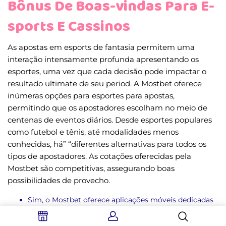
Bônus De Boas-vindas Para E-
sports E Cassinos
As apostas em esports de fantasia permitem uma
interação intensamente profunda apresentando os
esportes, uma vez que cada decisão pode impactar o
resultado ultimate de seu period. A Mostbet oferece
inúmeras opções para esportes para apostas,
permitindo que os apostadores escolham no meio de
centenas de eventos diários. Desde esportes populares
como futebol e tênis, até modalidades menos
conhecidas, há” “diferentes alternativas para todos os
tipos de apostadores. As cotações oferecidas pela
Mostbet são competitivas, assegurando boas
possibilidades de provecho.
Sim, o Mostbet oferece aplicações móveis dedicadas
para guias iOS e Android os.
A Mostbet é uma plataforma para apostas onde você