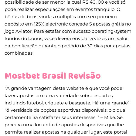
possibilidade de ser menor la cual R$ 40, 00 e você só
pode realizar especulações em eventos tranquilo. O
bônus de boas-vindas multiplica um seu primeiro
depósito em 125% electronic concede 5 apostas grátis no
jogo Aviator. Para estafar com sucesso operating-system
fundos do bônus, você deverá envidar 5 vezes um valor
da bonificação durante o período de 30 dias por apostas
combinadas.
Mostbet Brasil Revisão
“A grande vantagem deste website é que você pode
fazer apostas em uma variedade sobre esportes,
incluindo futebol, críquete e basquete. Há uma grande”
“diversidade de opções esportivas disponíveis, o o qual
certamente irá satisfazer seus interesses. ” – Mike. Se
procura uma locuinta de apostas desportivas que lhe
permita realizar apostas na qualquer lugar, este portal