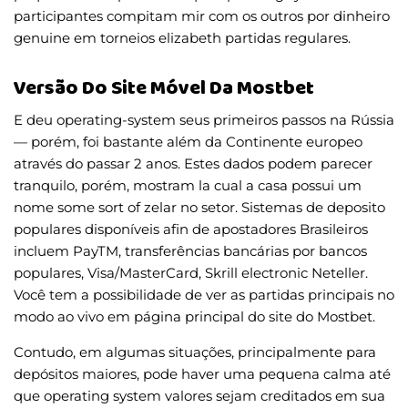
participantes compitam mir com os outros por dinheiro
genuine em torneios elizabeth partidas regulares.
Versão Do Site Móvel Da Mostbet
E deu operating-system seus primeiros passos na Rússia
— porém, foi bastante além da Continente europeo
através do passar 2 anos. Estes dados podem parecer
tranquilo, porém, mostram la cual a casa possui um
nome some sort of zelar no setor. Sistemas de deposito
populares disponíveis afin de apostadores Brasileiros
incluem PayTM, transferências bancárias por bancos
populares, Visa/MasterCard, Skrill electronic Neteller.
Você tem a possibilidade de ver as partidas principais no
modo ao vivo em página principal do site do Mostbet.
Contudo, em algumas situações, principalmente para
depósitos maiores, pode haver uma pequena calma até
que operating system valores sejam creditados em sua