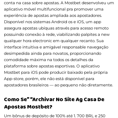
conta na casa sobre apostas. A Mostbet desenvolveu um
aplicativo móvel multifuncional pra promover uma
experiência de apostas ampliada aos apostadores.
Disponível nos sistemas Android os e iOS, um app
assegura apostas ubíquas através para acesso remoto
possuindo conexão à rede, viabilizando palpites a new
qualquer hora electronic em qualquer recanto. Sua
interface intuitiva e amigável responsable navegação
desimpedida ainda para novatos, proporcionando
comodidade máxima na todos os detalhes da
plataforma sobre apostas esportivas. O aplicativo
Mostbet para iOS pode producir baixado pela própria
App-store, porém, ele não está disponível para
apostadores brasileiros — ao pequeno não diretamente.
Como Se” “Archivar No Site Ag Casa De
Apostas Mostbet?
Um bônus de depósito de 100% até 1. 700 BRL e 250