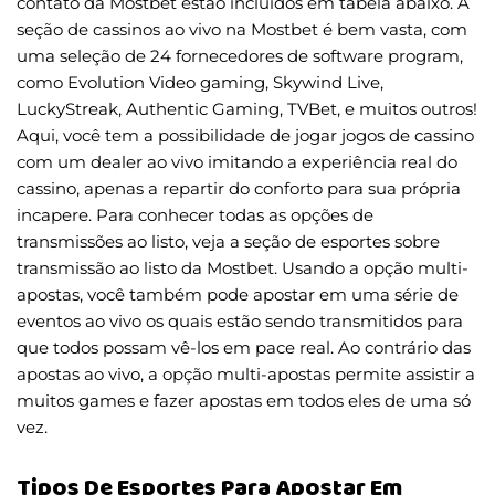
contato da Mostbet estão incluídos em tabela abaixo. A
seção de cassinos ao vivo na Mostbet é bem vasta, com
uma seleção de 24 fornecedores de software program,
como Evolution Video gaming, Skywind Live,
LuckyStreak, Authentic Gaming, TVBet, e muitos outros!
Aqui, você tem a possibilidade de jogar jogos de cassino
com um dealer ao vivo imitando a experiência real do
cassino, apenas a repartir do conforto para sua própria
incapere. Para conhecer todas as opções de
transmissões ao listo, veja a seção de esportes sobre
transmissão ao listo da Mostbet. Usando a opção multi-
apostas, você também pode apostar em uma série de
eventos ao vivo os quais estão sendo transmitidos para
que todos possam vê-los em pace real. Ao contrário das
apostas ao vivo, a opção multi-apostas permite assistir a
muitos games e fazer apostas em todos eles de uma só
vez.
Tipos De Esportes Para Apostar Em