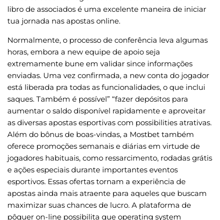
libro de associados é uma excelente maneira de iniciar
tua jornada nas apostas online.
Normalmente, o processo de conferência leva algumas
horas, embora a new equipe de apoio seja
extremamente bune em validar since informações
enviadas. Uma vez confirmada, a new conta do jogador
está liberada pra todas as funcionalidades, o que inclui
saques. Também é possível” “fazer depósitos para
aumentar o saldo disponível rapidamente e aproveitar
as diversas apostas esportivas com possibilities atrativas.
Além do bônus de boas-vindas, a Mostbet também
oferece promoções semanais e diárias em virtude de
jogadores habituais, como ressarcimento, rodadas grátis
e ações especiais durante importantes eventos
esportivos. Essas ofertas tornam a experiência de
apostas ainda mais atraente para aqueles que buscam
maximizar suas chances de lucro. A plataforma de
pôquer on-line possibilita que operating system