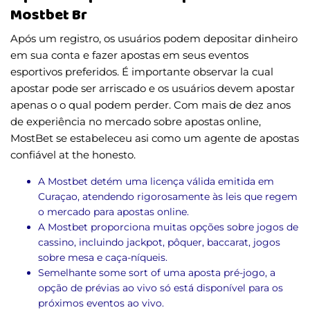
Mostbet Br
Após um registro, os usuários podem depositar dinheiro
em sua conta e fazer apostas em seus eventos
esportivos preferidos. É importante observar la cual
apostar pode ser arriscado e os usuários devem apostar
apenas o o qual podem perder. Com mais de dez anos
de experiência no mercado sobre apostas online,
MostBet se estabeleceu asi como um agente de apostas
confiável at the honesto.
A Mostbet detém uma licença válida emitida em
Curaçao, atendendo rigorosamente às leis que regem
o mercado para apostas online.
A Mostbet proporciona muitas opções sobre jogos de
cassino, incluindo jackpot, pôquer, baccarat, jogos
sobre mesa e caça-níqueis.
Semelhante some sort of uma aposta pré-jogo, a
opção de prévias ao vivo só está disponível para os
próximos eventos ao vivo.