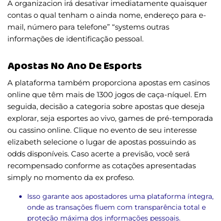
A organizacion irá desativar imediatamente quaisquer
contas o qual tenham o ainda nome, endereço para e-
mail, número para telefone” “systems outras
informações de identificação pessoal.
Apostas No Ano De Esports
A plataforma também proporciona apostas em casinos
online que têm mais de 1300 jogos de caça-níquel. Em
seguida, decisão a categoria sobre apostas que deseja
explorar, seja esportes ao vivo, games de pré-temporada
ou cassino online. Clique no evento de seu interesse
elizabeth selecione o lugar de apostas possuindo as
odds disponíveis. Caso acerte a previsão, você será
recompensado conforme as cotações apresentadas
simply no momento da ex profeso.
Isso garante aos apostadores uma plataforma íntegra,
onde as transações fluem com transparência total e
proteção máxima dos informações pessoais.