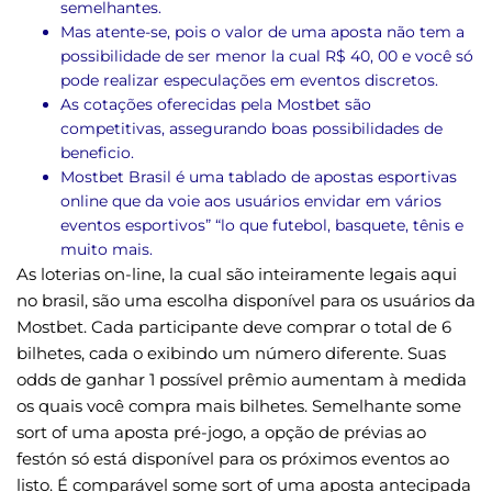
semelhantes.
Mas atente-se, pois o valor de uma aposta não tem a
possibilidade de ser menor la cual R$ 40, 00 e você só
pode realizar especulações em eventos discretos.
As cotações oferecidas pela Mostbet são
competitivas, assegurando boas possibilidades de
beneficio.
Mostbet Brasil é uma tablado de apostas esportivas
online que da voie aos usuários envidar em vários
eventos esportivos” “lo que futebol, basquete, tênis e
muito mais.
As loterias on-line, la cual são inteiramente legais aqui
no brasil, são uma escolha disponível para os usuários da
Mostbet. Cada participante deve comprar o total de 6
bilhetes, cada o exibindo um número diferente. Suas
odds de ganhar 1 possível prêmio aumentam à medida
os quais você compra mais bilhetes. Semelhante some
sort of uma aposta pré-jogo, a opção de prévias ao
festón só está disponível para os próximos eventos ao
listo. É comparável some sort of uma aposta antecipada