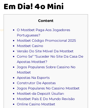
Em Dia! 4o Mini
Content
O Mostbet Paga Aos Jogadores
Portugueses?
Mostbet Código Promocional 2025
Mostbet Casino
Versão Do Site Móvel Da Mostbet
Como Se” “Suceder No Site Da Casa De
Apostas Mostbet?
Jogos Populares Sobre Cassino No
Mostbet
Apostas Na Esports
Construtor De Apostas
Jogos Populares No Cassino Mostbet
Mostbet-də Depozit Üsulları
Mostbet País E Do Mundo Revisão
Online Casino Mostbet