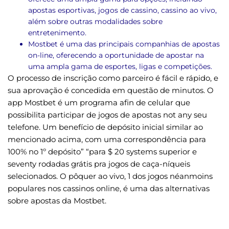
apostas esportivas, jogos de cassino, cassino ao vivo,
além sobre outras modalidades sobre
entretenimento.
Mostbet é uma das principais companhias de apostas
on-line, oferecendo a oportunidade de apostar na
uma ampla gama de esportes, ligas e competições.
O processo de inscrição como parceiro é fácil e rápido, e
sua aprovação é concedida em questão de minutos. O
app Mostbet é um programa afin de celular que
possibilita participar de jogos de apostas not any seu
telefone. Um benefício de depósito inicial similar ao
mencionado acima, com uma correspondência para
100% no 1º depósito” “para $ 20 systems superior e
seventy rodadas grátis pra jogos de caça-níqueis
selecionados. O pôquer ao vivo, 1 dos jogos néanmoins
populares nos cassinos online, é uma das alternativas
sobre apostas da Mostbet.