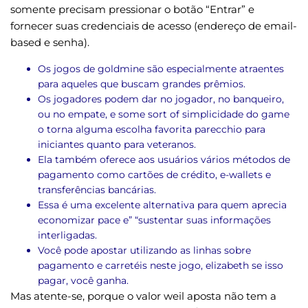
somente precisam pressionar o botão “Entrar” e
fornecer suas credenciais de acesso (endereço de email-
based e senha).
Os jogos de goldmine são especialmente atraentes
para aqueles que buscam grandes prêmios.
Os jogadores podem dar no jogador, no banqueiro,
ou no empate, e some sort of simplicidade do game
o torna alguma escolha favorita parecchio para
iniciantes quanto para veteranos.
Ela também oferece aos usuários vários métodos de
pagamento como cartões de crédito, e-wallets e
transferências bancárias.
Essa é uma excelente alternativa para quem aprecia
economizar pace e” “sustentar suas informações
interligadas.
Você pode apostar utilizando as linhas sobre
pagamento e carretéis neste jogo, elizabeth se isso
pagar, você ganha.
Mas atente-se, porque o valor weil aposta não tem a