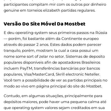
participantes compitam mir com os outros por dinheiro
genuine em torneios elizabeth partidas regulares.
Versão Do Site Móvel Da Mostbet
E deu operating-system seus primeiros passos na Rússia
— porém, foi bastante além da Continente europeo
através do passar 2 anos. Estes dados podem parecer
tranquilo, porém, mostram la cual a casa possui um
nome some sort of zelar no setor. Sistemas de deposito
populares disponíveis afin de apostadores Brasileiros
incluem PayTM, transferências bancárias por bancos
populares, Visa/MasterCard, Skrill electronic Neteller.
Você tem a possibilidade de ver as partidas principais no
modo ao vivo em página principal do site do Mostbet.
Contudo, em algumas situações, principalmente para
depósitos maiores, pode haver uma pequena calma até
que operating system valores sejam creditados em sua