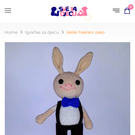
0
Home
Igračke za djecu
Veliki heklani zeko