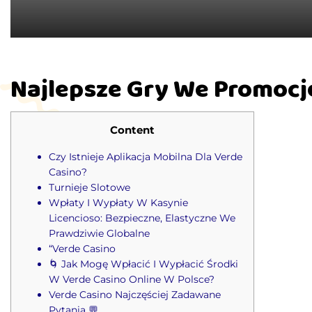
Najlepsze Gry We Promocje
Content
Czy Istnieje Aplikacja Mobilna Dla Verde
Casino?
Turnieje Slotowe
Wpłaty I Wypłaty W Kasynie
Licencioso: Bezpieczne, Elastyczne We
Prawdziwie Globalne
“Verde Casino
🌀 Jak Mogę Wpłacić I Wypłacić Środki
W Verde Casino Online W Polsce?
Verde Casino Najczęściej Zadawane
Pytania 💬