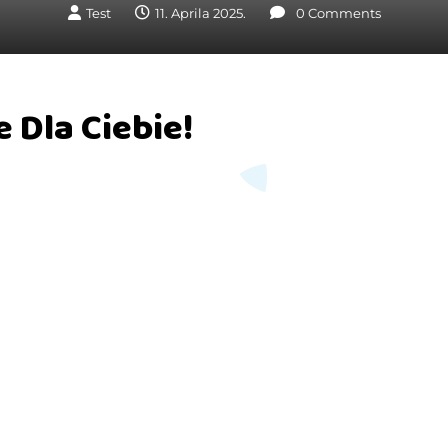
Test
11. Aprila 2025.
0
Comments
 Dla Ciebie!