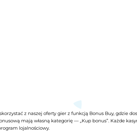
korzystać z naszej oferty gier z funkcją Bonus Buy, gdzie d
 bonusową mają własną kategorię — „Kup bonus”. Każde kasyno
rogram lojalnościowy.