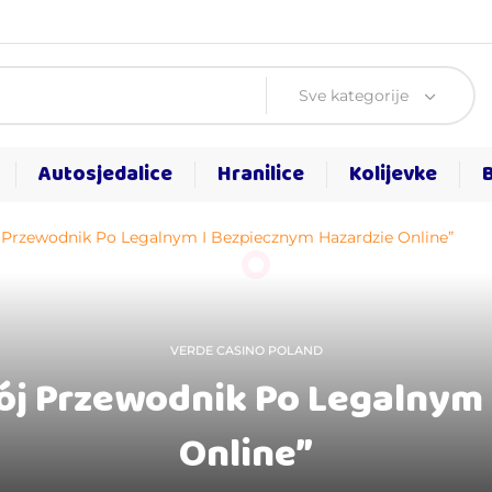
Sve kategorije
Autosjedalice
Hranilice
Kolijevke
j Przewodnik Po Legalnym I Bezpiecznym Hazardzie Online”
VERDE CASINO POLAND
ój Przewodnik Po Legalnym
Online”