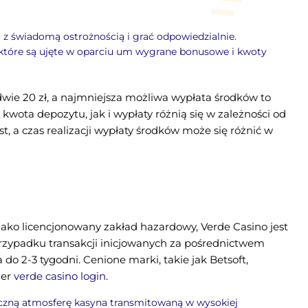
 z świadomą ostrożnością i grać odpowiedzialnie.
 które są ujęte w oparciu um wygrane bonusowe i kwoty
dwie 20 zł, a najmniejsza możliwa wypłata środków to
ota depozytu, jak i wypłaty różnią się w zależności od
, a czas realizacji wypłaty środków może się różnić w
 Jako licencjonowany zakład hazardowy, Verde Casino jest
rzypadku transakcji inicjowanych za pośrednictwem
2-3 tygodni. Cenione marki, takie jak Betsoft,
ier
verde casino login
.
tyczną atmosferę kasyna transmitowaną w wysokiej