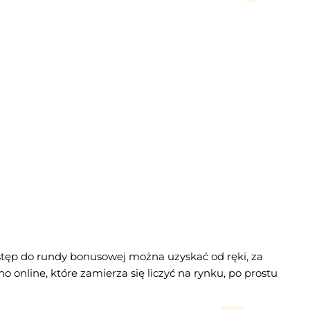
ostęp do rundy bonusowej można uzyskać od ręki, za
 online, które zamierza się liczyć na rynku, po prostu