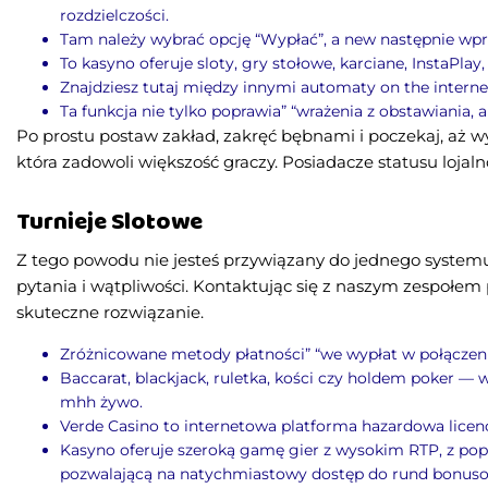
rozdzielczości.
Tam należy wybrać opcję “Wypłać”, a new następnie wpr
To kasyno oferuje sloty, gry stołowe, karciane, InstaPlay,
Znajdziesz tutaj między innymi automaty on the internet
Ta funkcja nie tylko poprawia” “wrażenia z obstawiani
Po prostu postaw zakład, zakręć bębnami i poczekaj, aż wyg
która zadowoli większość graczy. Posiadacze statusu loja
Turnieje Slotowe
Z tego powodu nie jesteś przywiązany do jednego systemu
pytania i wątpliwości. Kontaktując się z naszym zespołe
skuteczne rozwiązanie.
Zróżnicowane metody płatności” “we wypłat w połączeni
Baccarat, blackjack, ruletka, kości czy holdem poker — w
mhh żywo.
Verde Casino to internetowa platforma hazardowa licen
Kasyno oferuje szeroką gamę gier z wysokim RTP, z po
pozwalającą na natychmiastowy dostęp do rund bonus