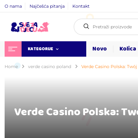
O nama
Najčešća pitanja
Kontakt
Novo
Kolica
KATEGORIJE
Home
verde casino poland
Verde Casino Polska: Twó
Verde Casino Polska: Tw