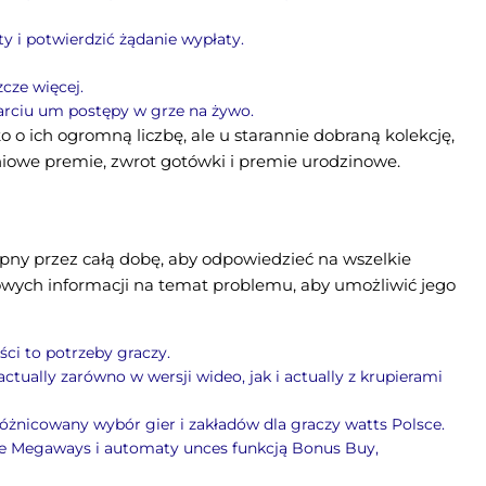
 i potwierdzić żądanie wypłaty.
cze więcej.
arciu um postępy w grze na żywo.
ko o ich ogromną liczbę, ale u starannie dobraną kolekcję,
dniowe premie, zwrot gotówki i premie urodzinowe.
pny przez całą dobę, aby odpowiedzieć na wszelkie
owych informacji na temat problemu, aby umożliwić jego
ci to potrzeby graczy.
ctually zarówno w wersji wideo, jak i actually z krupierami
żnicowany wybór gier i zakładów dla graczy watts Polsce.
ne Megaways i automaty unces funkcją Bonus Buy,