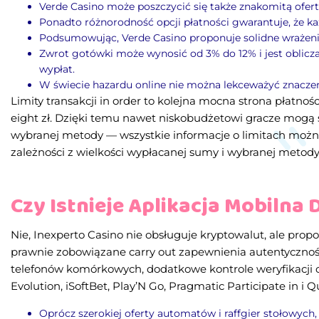
Verde Casino może poszczycić się także znakomitą ofert
Ponadto różnorodność opcji płatności gwarantuje, że k
Podsumowując, Verde Casino proponuje solidne wrażenia 
Zwrot gotówki może wynosić od 3% do 12% i jest oblicz
wypłat.
W świecie hazardu online nie można lekceważyć znaczen
Limity transakcji in order to kolejna mocna strona płatno
eight zł. Dzięki temu nawet niskobudżetowi gracze mogą 
wybranej metody — wszystkie informacje o limitach można 
zależności z wielkości wypłacanej sumy i wybranej metody
Czy Istnieje Aplikacja Mobilna 
Nie, Inexperto Casino nie obsługuje kryptowalut, ale prop
prawnie zobowiązane carry out zapewnienia autentycznoś
telefonów komórkowych, dodatkowe kontrole weryfikacji 
Evolution, iSoftBet, Play’N Go, Pragmatic Participate in i
Oprócz szerokiej oferty automatów i raffgier stołowyc