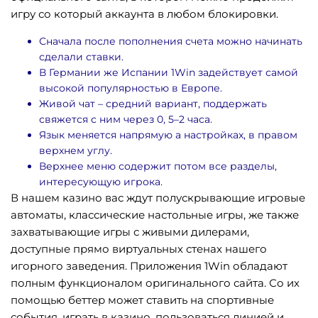
игру со который аккаунта в любом блокировки.
Сначала после пополнения счета можно начинать
сделали ставки.
В Германии же Испании 1Win задействует самой
высокой популярностью в Европе.
Живой чат – средний вариант, поддержать
свяжется с ним через 0, 5–2 часа.
Язык меняется напрямую а настройках, в правом
верхнем углу.
Верхнее меню содержит потом все разделы,
интересующую игрока.
В нашем казино вас ждут полускрывающие игровые
автоматы, классические настольные игры, же также
захватывающие игры с живыми дилерами,
доступные прямо виртуальных стенах нашего
игорного заведения. Приложения 1Win обладают
полным функционалом оригинального сайта. Со их
помощью беттер может ставить на спортивные
события, играть в казино, пользоваться линией и