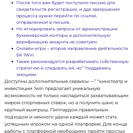
После того вам будет поступило письмо для
свидетельств регистрации, и ддя завершения
процесса нужно перейти по ссылке,
отправленной в письме.
Но игнорировать запросы от администрации
букмекерской конторы в дополнительную
верификацию аккаунта не советуем.
Онлайн-игры – второе направление деятельности
БК 1Win.
Также рекомендуется разрабатывать собственную
стратегию и следовать ей, но” “поддаваясь
эмоциям.
Доступны дополнительные сервисы —” “кинотеатр и
инвестиции. 1win предлагает уникальную
возможность не только насладиться захватывающим
миром спортивных ставок, но а получить шанс и
крупный выигрыш. Пиппардом правильным
подходом и немного удачи каждый может стать
успешным игроком на одной платформе. Для конца
работы с платформой необходимо пройти простых