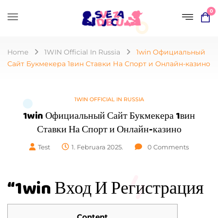
0
Home
1WIN Official In Russia
1win Официальный
Сайт Букмекера 1вин Ставки На Спорт и Онлайн-казино
1WIN OFFICIAL IN RUSSIA
1win Официальный Сайт Букмекера 1вин
Ставки На Спорт и Онлайн-казино
Test
1. Februara 2025.
0
Comments
“1win Вход И Регистрация
Content