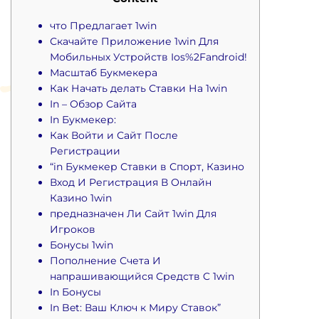
что Предлагает 1win
Скачайте Приложение 1win Для
Мобильных Устройств Ios%2Fandroid!
Масштаб Букмекера
Как Начать делать Ставки На 1win
In – Обзор Сайта
In Букмекер:
Как Войти и Сайт После
Регистрации
“in Букмекер Ставки в Спорт, Казино
Вход И Регистрация В Онлайн
Казино 1win
предназначен Ли Сайт 1win Для
Игроков
Бонусы 1win
Пополнение Счета И
напрашивающийся Средств C 1win
In Бонусы
In Bet: Ваш Ключ к Миру Ставок”