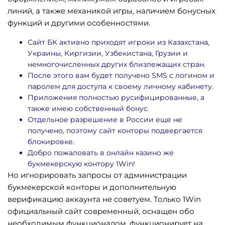
линий, а также механикой игры, наличием бонусных
функций и другими особенностями.
Сайт БК активно приходят игроки из Казахстана,
Украины, Киргизии, Узбекистана, Грузии и
немногочисленных других близлежащих стран.
После этого вам будет получено SMS с логином и
паролем для доступа к своему личному кабинету.
Приложения полностью русифицированные, а
также имею собственный бонус.
Отдельное разрешение в России еще не
получено, поэтому сайт конторы подвергается
блокировке.
Добро пожаловать в онлайн казино же
букмекерскую контору 1Win!
Но игнорировать запросы от администрации
букмекерской конторы и дополнительную
верификацию аккаунта не советуем. Только 1Win
официальный сайт современный, оснащен обо
необходимым функционалом, функционирует на