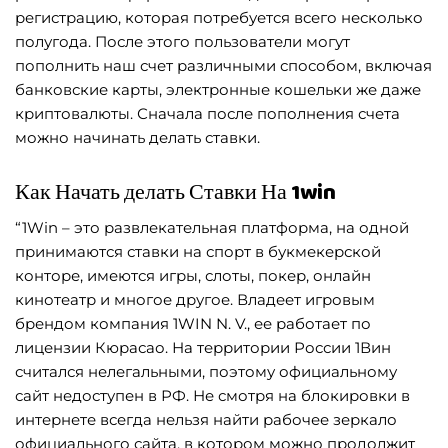
регистрацию, которая потребуется всего несколько
полугода. После этого пользователи могут
пополнить наш счет различными способом, включая
банковские карты, электронные кошельки же даже
криптовалюты. Сначала после пополнения счета
можно начинать делать ставки.
Как Начать делать Ставки На 1win
“1Win – это развлекательная платформа, на одной
принимаются ставки на спорт в букмекерской
конторе, имеются игры, слоты, покер, онлайн
кинотеатр и многое другое. Владеет игровым
брендом компания 1WIN N. V., ее работает по
лицензии Кюрасао. На территории России 1Вин
считался нелегальными, поэтому официальному
сайт недоступен в РФ. Не смотря на блокировки в
интернете всегда нельзя найти рабочее зеркало
официального сайта, в котором можно продолжит