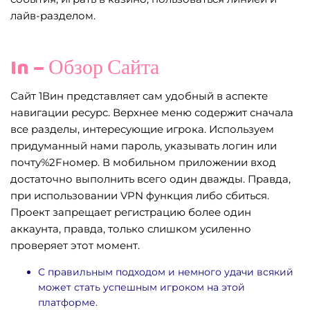
лайв-разделом.
In – Обзор Сайта
Сайт 1Вин представляет сам удобный в аспекте
навигации ресурс. Верхнее меню содержит сначала
все разделы, интересующие игрока. Используем
придуманный нами пароль, указывать логин или
почту%2Fномер. В мобильном приложении вход
достаточно выполнить всего один дважды. Правда,
при использовании VPN функция либо сбиться.
Проект запрещает регистрацию более один
аккаунта, правда, только слишком усиленно
проверяет этот момент.
С правильным подходом и немного удачи всякий
может стать успешным игроком на этой
платформе.