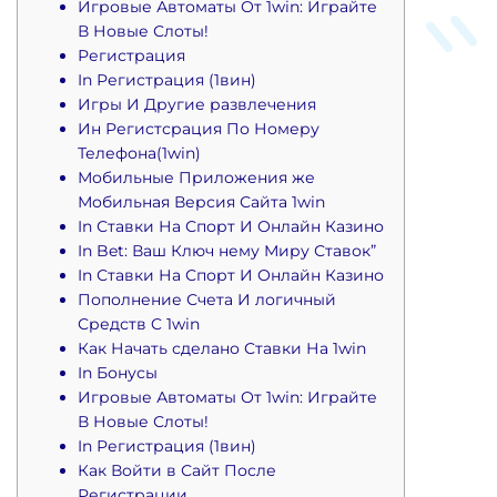
Игровые Автоматы От 1win: Играйте
В Новые Слоты!
Регистрация
In Регистрация (1вин)
Игры И Другие развлечения
Ин Регистсрация По Номеру
Телефона(1win)
Мобильные Приложения же
Мобильная Версия Сайта 1win
In Ставки На Спорт И Онлайн Казино
In Bet: Ваш Ключ нему Миру Ставок”
In Ставки На Спорт И Онлайн Казино
Пополнение Счета И логичный
Средств C 1win
Как Начать сделано Ставки На 1win
In Бонусы
Игровые Автоматы От 1win: Играйте
В Новые Слоты!
In Регистрация (1вин)
Как Войти в Сайт После
Регистрации