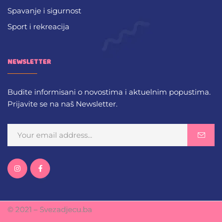
Spavanje i sigurnost
Sport i rekreacija
NEWSLETTER
Budite informisani o novostima i aktuelnim popustima.
Prijavite se na naš Newsletter.
© 2021 – Svezadjecu.ba