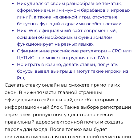
Них удивляют своим разнообразнее тематик,
оформлением, минимумом барабанов и игровых
линий, а также механикой игры, отсутствие
бонусных функций а другими особенностями.
Них 1Win официальный сайт современный,
оснащен об необходимым функционалом,
функционирует на разных языках.
Официальные российские регуляторы – СРО или
ЦУПИС – не может сотрудничать с 1Win.
Но играть в казино, делать ставки, получать
бонусы вывел выигрыши могут такие игроки из
РФ.
Сделать ставку онлайн вы сможете прямо из их
окон. В нижняя части главной страницы
официального сайта вы найдете «Категории» а
информационный блок. Также выборе регистрации
через электронную почту достаточно ввести
правильный адрес электронной почты и создать
пароль дли входа. После только вам будет
поступило письмо для подтверждений регистрации,