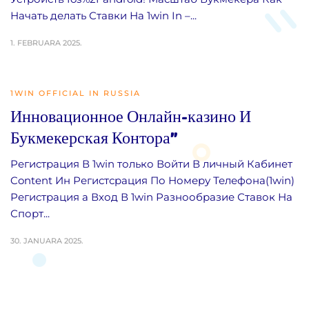
Начать делать Ставки На 1win In –...
1. FEBRUARA 2025.
1WIN OFFICIAL IN RUSSIA
Инновационное Онлайн-казино И
Букмекерская Контора”
Регистрация В 1win только Войти В личный Кабинет
Content Ин Регистсрация По Номеру Телефона(1win)
Регистрация а Вход В 1win Разнообразие Ставок На
Спорт...
30. JANUARA 2025.