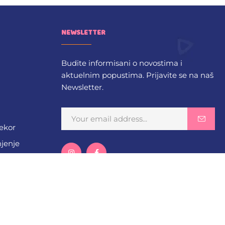
NEWSLETTER
Budite informisani o novostima i
aktuelnim popustima. Prijavite se na naš
Newsletter.
dekor
njenje
ega
gurnost
cija