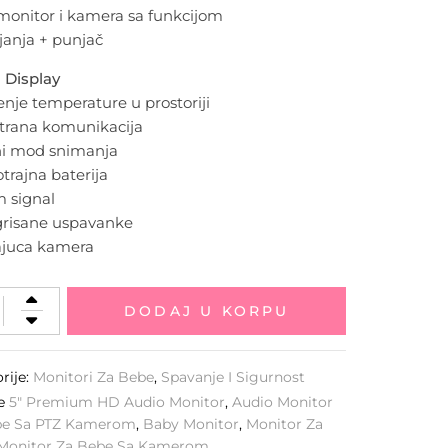
monitor i kamera sa funkcijom
janja + punjač
d Display
enje temperature u prostoriji
strana komunikacija
ni mod snimanja
trajna baterija
m signal
egrisane uspavanke
rajuca kamera
DODAJ U KORPU
rije:
Monitori Za Bebe
,
Spavanje I Sigurnost
ke
5" Premium HD Audio Monitor
,
Audio Monitor
be Sa PTZ Kamerom
,
Baby Monitor
,
Monitor Za
Monitor Za Bebe Sa Kamerom