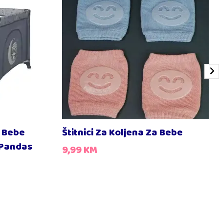
a Bebe
Štitnici Za Koljena Za Bebe
 Pandas
9,99
KM