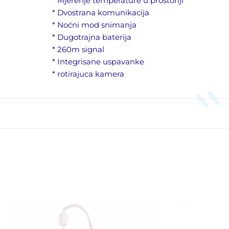
* Mjerenje temperature u prostoriji
* Dvostrana komunikacija
* Noćni mod snimanja
* Dugotrajna baterija
* 260m signal
* Integrisane uspavanke
* rotirajuca kamera