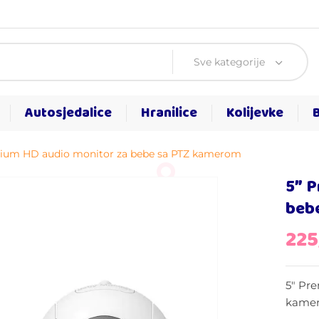
Sve kategorije
Autosjedalice
Hranilice
Kolijevke
ium HD audio monitor za bebe sa PTZ kamerom
5″ 
beb
22
5″ Pr
kame