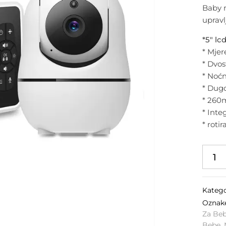
Baby 
upravl
*5″ lc
* Mjer
* Dvo
* Noć
* Dugo
* 260
* Int
* roti
Katego
Ozna
Za Be
Bebe
,