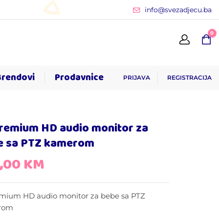
info@svezadjecu.ba
0
Brendovi
Prodavnice
PRIJAVA
REGISTRACIJA
Premium HD audio monitor za
e sa PTZ kamerom
5,00
KM
emium HD audio monitor za bebe sa PTZ
rom