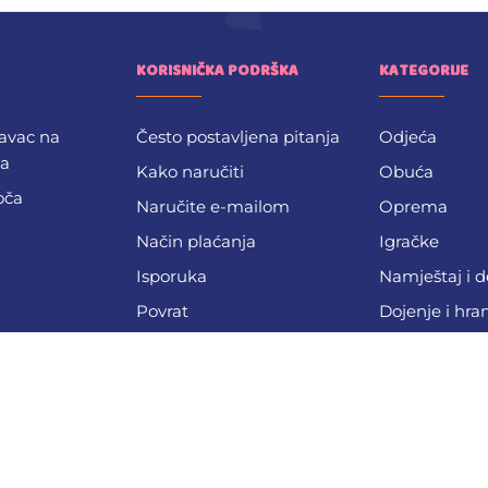
KORISNIČKA PODRŠKA
KATEGORIJE
avac na
Često postavljena pitanja
Odjeća
ba
Kako naručiti
Obuća
oča
Naručite e-mailom
Oprema
Način plaćanja
Igračke
Isporuka
Namještaj i 
Povrat
Dojenje i hra
Kontakt
Kupanje i nj
Spavanje i si
Sport i rekrea