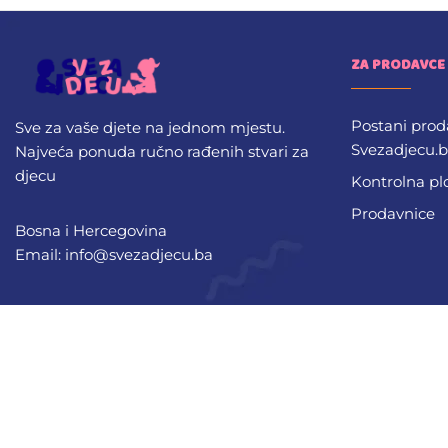
ZA PRODAVCE
Postani prod
Sve za vaše djete na jednom mjestu.
Svezadjecu.
Najveća ponuda ručno rađenih stvari za
djecu
Kontrolna pl
Prodavnice
Bosna i Hercegovina
Email: info@svezadjecu.ba