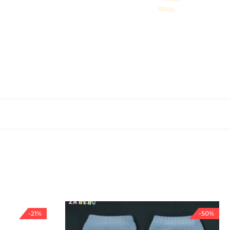
-21%
-50%