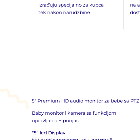
izrađuju specijalno za kupca
na a
tek nakon narudžbine
dost
5″ Premium HD audio monitor za bebe sa P
Baby monitor i kamera sa funkcijom
upravljanja + punjač
*5″ lcd Display