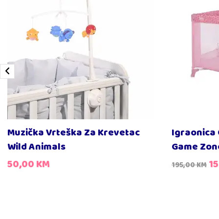
Muzička Vrteška Za Krevetac
Igraonica
Wild Animals
Game Zone
50,00
KM
1
195,00
KM