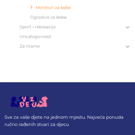
Monitori za bebe
Ogradice za bebe
Sport i rekreacija
Uncategorized
Za mame
Sve za vaše djete na jednom mjestu. Najveća ponuda
ručno rađenih stvari za djecu