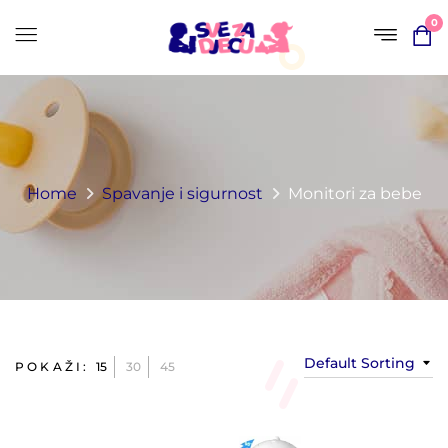
0
Home
Spavanje i sigurnost
Monitori za bebe
Default Sorting
POKAŽI:
15
30
45