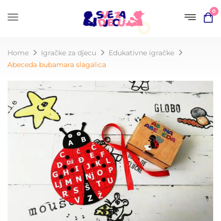
0
Home
Igračke za djecu
Edukativne igračke
Abeceda bubamara slagalica