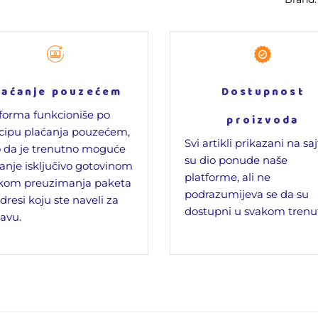
laćanje pouzećem
Dostupnost
forma funkcioniše po
proizvoda
cipu plaćanja pouzećem,
Svi artikli prikazani na sa
 da je trenutno moguće
su dio ponude naše
anje isključivo gotovinom
platforme, ali ne
ikom preuzimanja paketa
podrazumijeva se da su
dresi koju ste naveli za
dostupni u svakom trenu
avu.