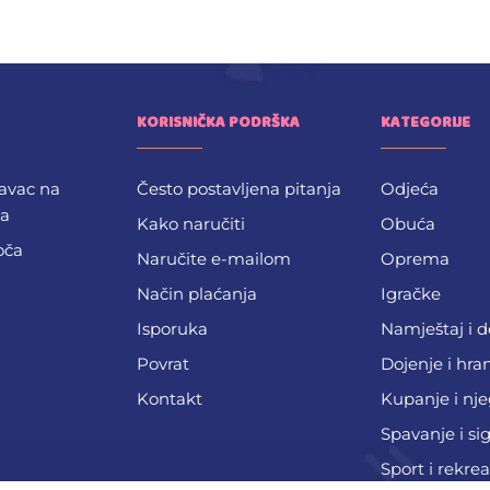
KORISNIČKA PODRŠKA
KATEGORIJE
avac na
Često postavljena pitanja
Odjeća
ba
Kako naručiti
Obuća
oča
Naručite e-mailom
Oprema
Način plaćanja
Igračke
Isporuka
Namještaj i 
Povrat
Dojenje i hra
Kontakt
Kupanje i nj
Spavanje i si
Sport i rekrea