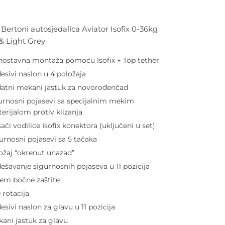
i Bertoni autosjedalica Aviator Isofix 0-36kg
& Light Grey
nostavna montaža pomoću Isofix + Top tether
esivi naslon u 4 položaja
atni mekani jastuk za novorođenčad
urnosni pojasevi sa specijalnim mekim
erijalom protiv klizanja
ači vodilice Isofix konektora (uključeni u set)
urnosni pojasevi sa 5 tačaka
ožaj “okrenut unazad”.
ešavanje sigurnosnih pojaseva u 11 pozicija
tem bočne zaštite
 rotacija
esivi naslon za glavu u 11 pozicija
ani jastuk za glavu