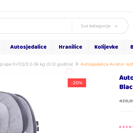
Sve kategorije
Autosjedalice
Hranilice
Kolijevke
grupa 0+/1/2/3 0-36 kg (0-12 godina)
Autosjedalica Aviator Iso
Auto
-20%
Blac
420,
BREN