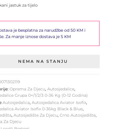
ani jastuk za tijelo
stava je besplatna za narudžbe od 50 KM i
še. Za manje iznose dostava je 5 KM
NEMA NA STANJU
0071302119
rije:
Oprema Za Djecu
,
Autosjedalice
,
edalice Grupa 0+/1/2/3 0-36 Kg (0-12 Godina)
ke
Autosjedalica
,
Autosjedalica Aviator Isofix
,
edalica Aviator Isofix 0-36kg Black & Blue
,
edišta
,
Autosjedište Za Djecu
,
Crno Autosjedište
,
ta Za Djecu
:
Lorelli Bertoni