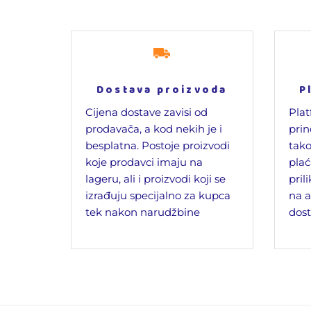
Dostava proizvoda
P
Cijena dostave zavisi od
Plat
prodavača, a kod nekih je i
prin
besplatna. Postoje proizvodi
tako
koje prodavci imaju na
plać
lageru, ali i proizvodi koji se
pril
izrađuju specijalno za kupca
na a
tek nakon narudžbine
dost