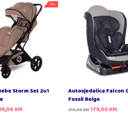
-5%
Bebe Storm Set 2u1
Autosjedalica Falcon 
ge
Fossil Beige
99,00
KM
179,00
KM
210,00
KM