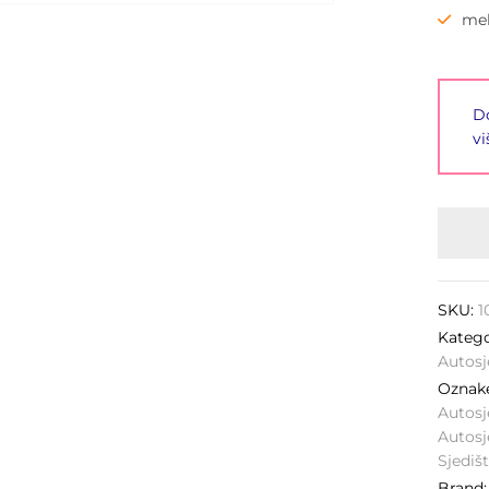
mek
Do
vi
SKU:
1
Katego
Autosj
Ozna
Autosj
Autosj
Sjediš
Brand