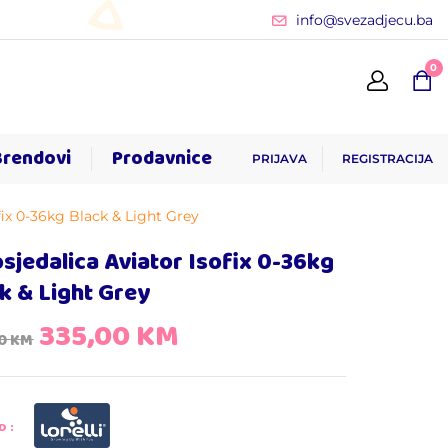
info@svezadjecu.ba
0
Brendovi
Prodavnice
PRIJAVA
REGISTRACIJA
fix 0-36kg Black & Light Grey
sjedalica Aviator Isofix 0-36kg
k & Light Grey
335,00
KM
00
KM
D: