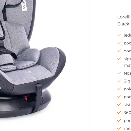
Lorell
Black 
jed
pod
dod
sig
mat
Nos
Sig
pol
pod
sis
360
pod
mek