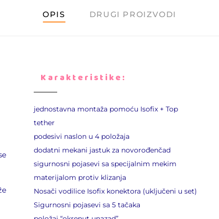
OPIS
DRUGI PROIZVODI
Karakteristike:
jednostavna montaža pomoću Isofix + Top
tether
podesivi naslon u 4 položaja
dodatni mekani jastuk za novorođenčad
se
sigurnosni pojasevi sa specijalnim mekim
materijalom protiv klizanja
že
Nosači vodilice Isofix konektora (uključeni u set)
Sigurnosni pojasevi sa 5 tačaka
položaj “okrenut unazad”.