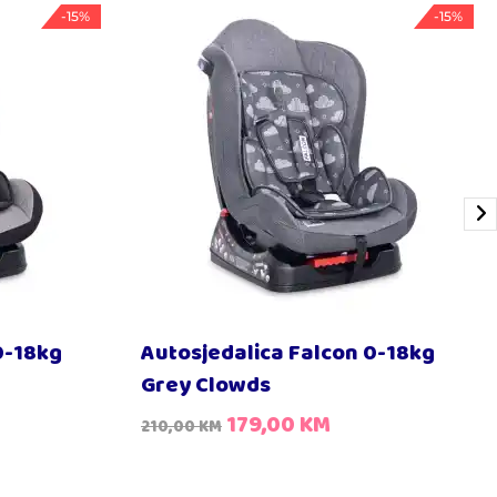
-15%
-15%
0-18kg
Autosjedalica Falcon 0-18kg
Grey Clowds
179,00
KM
210,00
KM