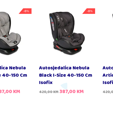
-8%
-8%
lica Nebula
Autosjedalica Nebula
Auto
ze 40-150 Cm
Black I-Size 40-150 Cm
Arti
Isofix
Isof
87,00
KM
387,00
KM
420,00
KM
420,