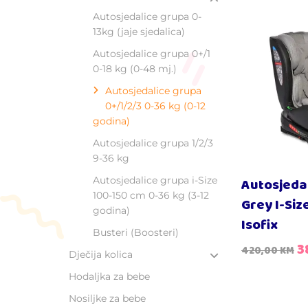
Autosjedalice grupa 0-
13kg (jaje sjedalica)
Autosjedalice grupa 0+/1
0-18 kg (0-48 mj.)
Autosjedalice grupa
0+/1/2/3 0-36 kg (0-12
godina)
Autosjedalice grupa 1/2/3
9-36 kg
Autosjedalice grupa i-Size
Autosjeda
100-150 cm 0-36 kg (3-12
Grey I-Si
godina)
Isofix
Busteri (Boosteri)
3
420,00
KM
Dječija kolica
Hodaljka za bebe​
Nosiljke za bebe