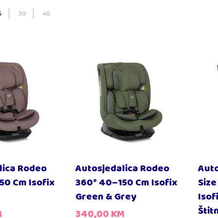
5
30
45
lica Rodeo
Autosjedalica Rodeo
Auto
50 Cm Isofix
360° 40–150 Cm Isofix
Size
Green & Grey
Isof
Štit
M
340,00
KM