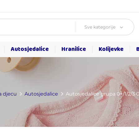
Sve kategorije
Autosjedalice
Hranilice
Kolijevke
 djecu
Autosjedalice
Autosjedalice grupa 0+/1/2/3 0