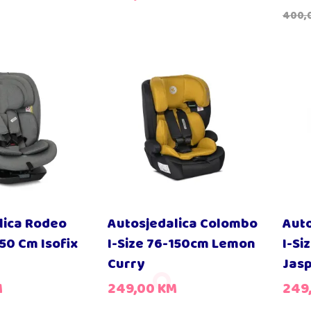
400,
lica Rodeo
Autosjedalica Colombo
Aut
50 Cm Isofix
I-Size 76-150cm Lemon
I-Si
Curry
Jas
M
249,00
KM
249