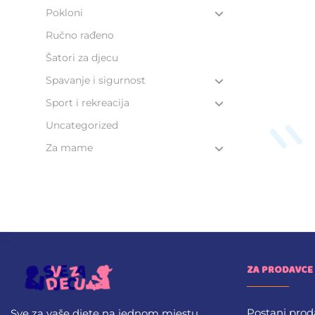
Pokloni
Ručno rađeno
Šatori za djecu
Spavanje i sigurnost
Sport i rekreacija
Uncategorized
Za mame
ZA PRODAVCE
Postani prod
Sve za vaše djete na jednom mjestu.