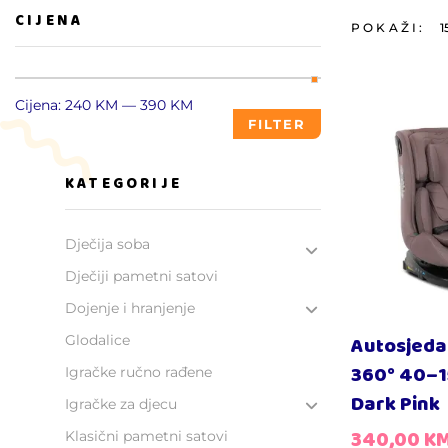
CIJENA
POKAŽI:
1
Cijena:
240 KM
—
390 KM
FILTER
KATEGORIJE
Dječija soba
Dječiji pametni satovi
Dojenje i hranjenje
Glodalice
Autosjeda
360° 40–1
Igračke ručno rađene
Dark Pink
Igračke za djecu
340,00
K
Klasični pametni satovi