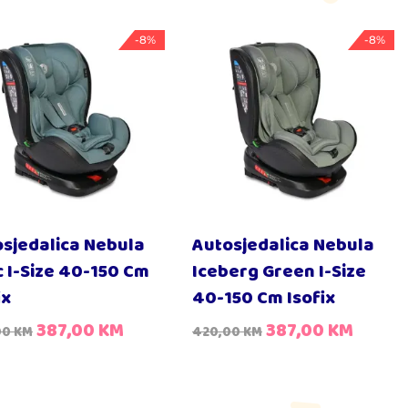
-8%
-8%
sjedalica Nebula
Autosjedalica Nebula
c I-Size 40-150 Cm
Iceberg Green I-Size
ix
40-150 Cm Isofix
387,00
KM
387,00
KM
00
KM
420,00
KM