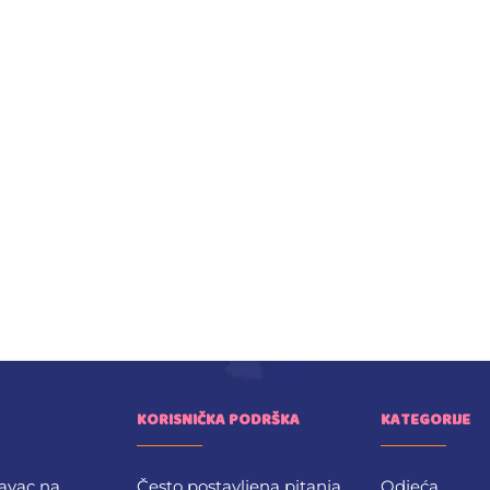
KORISNIČKA PODRŠKA
KATEGORIJE
avac na
Često postavljena pitanja
Odjeća