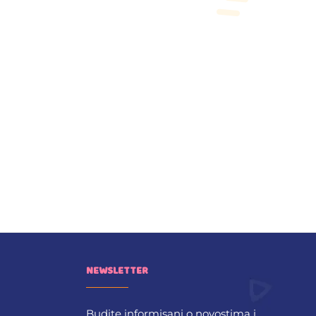
NEWSLETTER
Budite informisani o novostima i