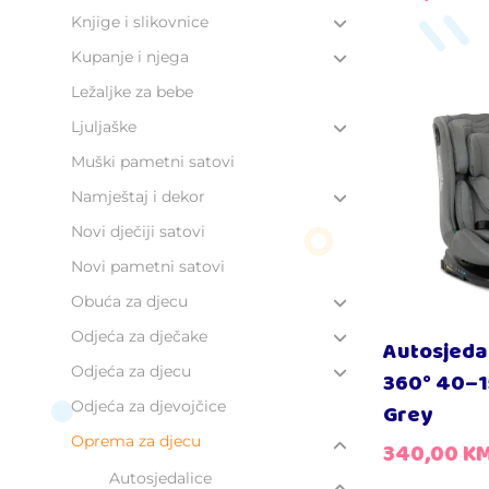
Knjige i slikovnice
Kupanje i njega
Ležaljke za bebe
Ljuljaške
Muški pametni satovi
Namještaj i dekor
Novi dječiji satovi
Novi pametni satovi
Obuća za djecu
Odjeća za dječake
Autosjeda
Odjeća za djecu
360° 40–1
Odjeća za djevojčice
Grey
Oprema za djecu
340,00
K
Autosjedalice