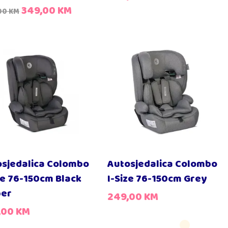
349,00
KM
00
KM
osjedalica Colombo
Autosjedalica Colombo
ze 76-150cm Black
I-Size 76-150cm Grey
per
249,00
KM
,00
KM