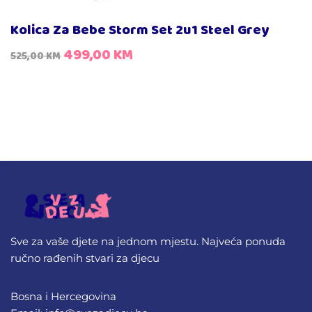
Kolica Za Bebe Storm Set 2u1 Steel Grey
499,00
KM
525,00
KM
Sve za vaše djete na jednom mjestu. Najveća ponuda
ručno rađenih stvari za djecu
Bosna i Hercegovina