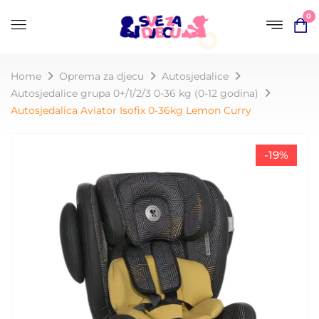
0
Home
Oprema za djecu
Autosjedalice
Autosjedalice grupa 0+/1/2/3 0-36 kg (0-12 godina)
Autosjedalica Aviator Isofix 0-36kg Lemon Curry
-19%