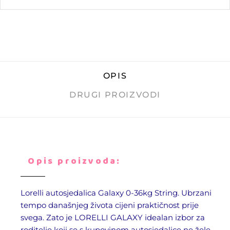
OPIS
DRUGI PROIZVODI
Opis proizvoda:
Lorelli autosjedalica Galaxy 0-36kg String. Ubrzani
tempo današnjeg života cijeni praktičnost prije
svega. Zato je LORELLI GALAXY idealan izbor za
roditelje koji se s kupovinom autosjedalice ne žele