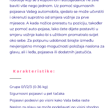
baviti više nego jednom. Uz pomoć sigurnosnih
pojaseva Vašeg automobila, sjedalo se može učvrstiti
i okrenuti suprotno od smjera vožnje za prve
mjesece. A kada nožice prerastu tu poziciju, također
uz pomoć auto-pojasa, lako ćete dijete postaviti u
smjeru vožnje kako bi s užitkom promatralo svijet
oko sebe. Za potpunu udobnost birajte između
nevjerojatno mnogo mogućnosti položaja naslona za
glavu, ali i leđa, pojaseva ili dodatnih jastučića.
Karakteristike:
Grupa 0/1/2/3 (0-36 kg)
Sigurnosni pojasevi u pet tačaka
Pojasevi podesivi po visini kako Vaša beba raste
Naslon za glavu se može podešavati po visini shodno