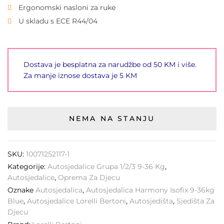
Ergonomski nasloni za ruke
U skladu s ECE R44/04
Dostava je besplatna za narudžbe od 50 KM i više.
Za manje iznose dostava je 5 KM
NEMA NA STANJU
SKU:
10071252117-1
Kategorije:
Autosjedalice Grupa 1/2/3 9-36 Kg
,
Autosjedalice
,
Oprema Za Djecu
Oznake
Autosjedalica
,
Autosjedalica Harmony Isofix 9-36kg
Blue
,
Autosjedalice Lorelli Bertoni
,
Autosjedišta
,
Sjedišta Za
Djecu