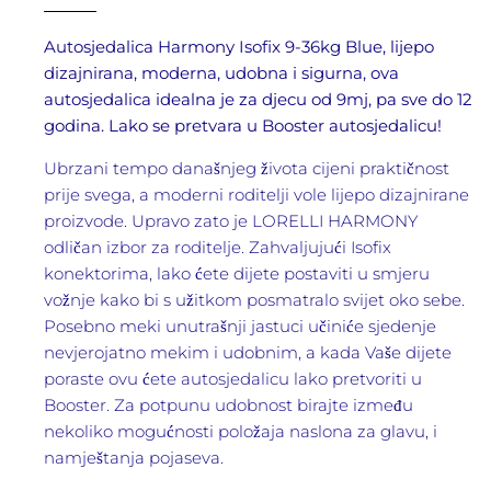
Autosjedalica Harmony Isofix 9-36kg Blue, lijepo
dizajnirana, moderna, udobna i sigurna, ova
autosjedalica idealna je za djecu od 9mj, pa sve do 12
godina. Lako se pretvara u Booster autosjedalicu!
Ubrzani tempo današnjeg života cijeni praktičnost
prije svega, a moderni roditelji vole lijepo dizajnirane
proizvode. Upravo zato je LORELLI HARMONY
odličan izbor za roditelje. Zahvaljujući Isofix
konektorima, lako ćete dijete postaviti u smjeru
vožnje kako bi s užitkom posmatralo svijet oko sebe.
Posebno meki unutrašnji jastuci učiniće sjedenje
nevjerojatno mekim i udobnim, a kada Vaše dijete
poraste ovu ćete autosjedalicu lako pretvoriti u
Booster. Za potpunu udobnost birajte između
nekoliko mogućnosti položaja naslona za glavu, i
namještanja pojaseva.