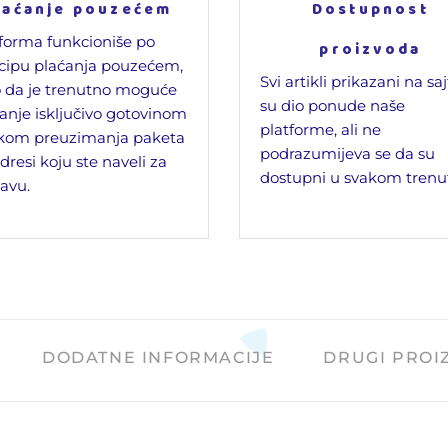
laćanje pouzećem
Dostupnost
forma funkcioniše po
proizvoda
cipu plaćanja pouzećem,
Svi artikli prikazani na sa
 da je trenutno moguće
su dio ponude naše
anje isključivo gotovinom
platforme, ali ne
ikom preuzimanja paketa
podrazumijeva se da su
dresi koju ste naveli za
dostupni u svakom trenu
avu.
DODATNE INFORMACIJE
DRUGI PROI