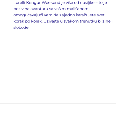
Lorelli Kengur Weekend je više od nosiljke – to je
poziv na avanturu sa vašim mališanom,
omogućavajući vam da zajedno istražujete svet,
korak po korak. Uživajte u svakom trenutku blizine i
slobode!