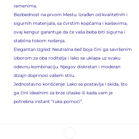
ramenima.
Bezbednost na prvom Mestu: Izrađen od kvalitetnih i
sigurnih materijala, sa čvrstim kopčama i kaiševima,
ovaj kengur garantuje da će vaša beba biti sigurna i
stabilna tokom nošenja.
Elegantan Izgled: Neutralna bež boja čini ga savršenim
izborom za oba roditelja i lako se uklapa uz svaku
odevnu kombinaciju. Njegov diskretan i moderan
dizajn doprinosi vašem stilu.
Jednostavno korišćenje: Lako se postavlja i skida, što
ga čini idealnim za brze izlaske ili kada vam je
potrebna instant “ruka pomoći”.