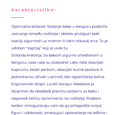
Karakteristike:
Optimalna bliskost: Nošenje bebe u kenguru podstiče
vezivanje između roditelja i deteta, pružajući bebi
osećaj sigurnosti uz mamin ili tatin otkucaj srca. To je
udoban “zagrljaj” koji je uvek tu.
Sloboda kretanja: Sa bebom sigurno smeštenom u
kenguru, vaše ruke su slobodne! Lako ćete obavljati
kupovinu, šetati parkom, obavljati kućne poslove ili
jednostavno uživati u prirodi, bez ograničenja kolica.
Ergonomski dizajn: Lorelli Kengur Weekend je
dizajniran da obezbedi pravilnu potporu za bebu i
rasporedi težinu ravnomerno na roditelja. Podesivi
kaiševi omogućavaju vam da ga prilagodite svojoj
figuri i udobnosti, smanjujući opterećenje na leđima i