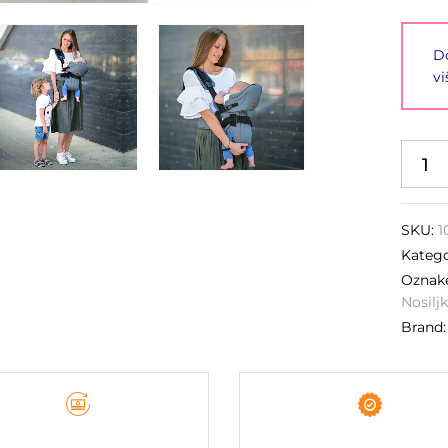
Do
vi
SKU:
1
Katego
Oznak
Nosilj
Brand