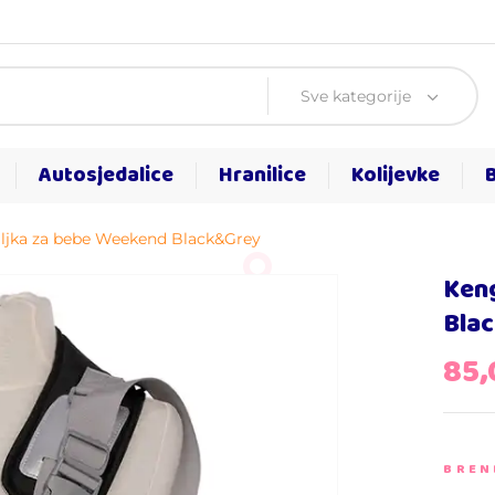
Sve kategorije
Autosjedalice
Hranilice
Kolijevke
ljka za bebe Weekend Black&Grey
Keng
Bla
85
BREN