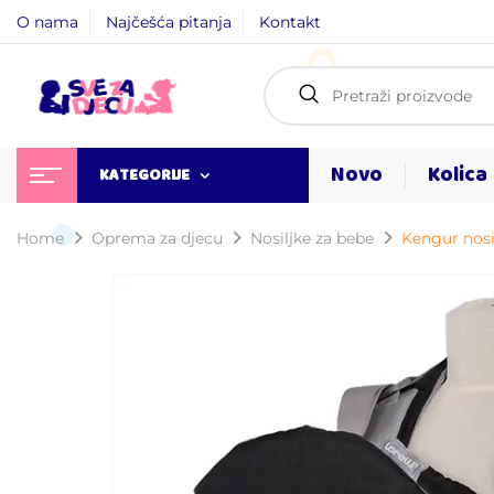
O nama
Najčešća pitanja
Kontakt
Novo
Kolica
KATEGORIJE
Home
Oprema za djecu
Nosiljke za bebe
Kengur nosi