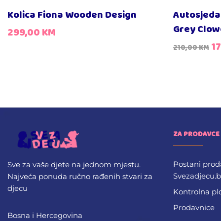
Kolica Fiona Wooden Design
Autosjeda
Grey Clow
299,00
KM
1
210,00
KM
ZA PRODAVCE
Postani prod
Sve za vaše djete na jednom mjestu.
Svezadjecu.
Najveća ponuda ručno rađenih stvari za
djecu
Kontrolna pl
Prodavnice
Bosna i Hercegovina