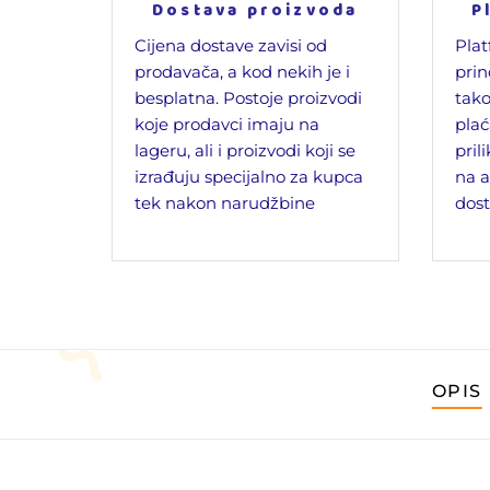
Dostava proizvoda
P
Cijena dostave zavisi od
Plat
prodavača, a kod nekih je i
prin
besplatna. Postoje proizvodi
tako
koje prodavci imaju na
plać
lageru, ali i proizvodi koji se
pril
izrađuju specijalno za kupca
na a
tek nakon narudžbine
dost
OPIS