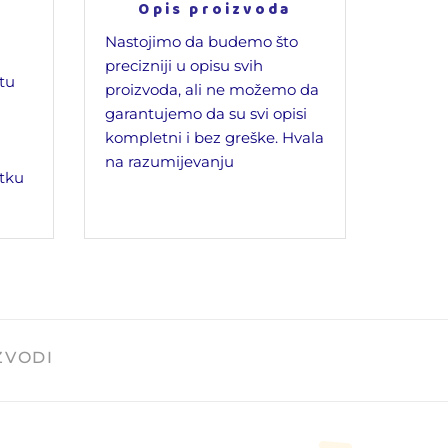
Opis proizvoda
Nastojimo da budemo što
precizniji u opisu svih
jtu
proizvoda, ali ne možemo da
garantujemo da su svi opisi
kompletni i bez greške. Hvala
na razumijevanju
tku
ZVODI