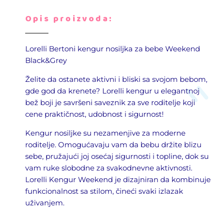
Opis proizvoda:
Lorelli
Bertoni
kengur
nosiljka za bebe
Weekend
Black&Grey
Želite da ostanete aktivni i bliski sa svojom bebom,
gde god da krenete? Lorelli kengur u elegantnoj
bež boji je savršeni saveznik za sve roditelje koji
cene praktičnost, udobnost i sigurnost!
Kengur nosiljke su nezamenjive za moderne
roditelje. Omogućavaju vam da bebu držite blizu
sebe, pružajući joj osećaj sigurnosti i topline, dok su
vam ruke slobodne za svakodnevne aktivnosti.
Lorelli Kengur Weekend je dizajniran da kombinuje
funkcionalnost sa stilom, čineći svaki izlazak
uživanjem.