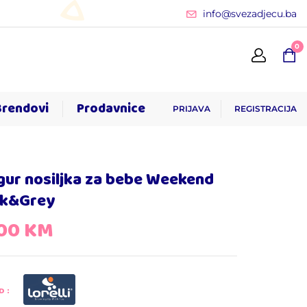
info@svezadjecu.ba
0
Brendovi
Prodavnice
PRIJAVA
REGISTRACIJA
ur nosiljka za bebe Weekend
ck&Grey
,00
KM
D: