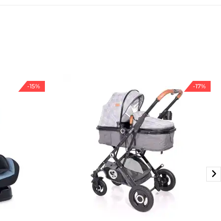
-15%
-17%