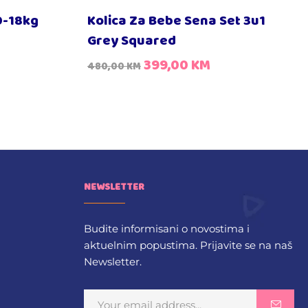
0-18kg
Kolica Za Bebe Sena Set 3u1
Grey Squared
399,00
KM
480,00
KM
NEWSLETTER
Budite informisani o novostima i
aktuelnim popustima. Prijavite se na naš
Newsletter.