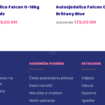
lica Falcon 0-18kg
Autosjedalica Falcon 
ds
Brittany Blue
79,00
KM
179,00
KM
210,00
KM
KORISNIČKA PODRŠKA
KATEGORIJE
avac na
Često postavljena pitanja
Odjeća
ba
Kako naručiti
Obuća
oča
Naručite e-mailom
Oprema
Način plaćanja
Igračke