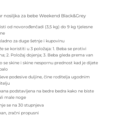
r nosiljka za bebe Weekend Black&Grey
isti od novorođenčadi (3,5 kg) do 9 kg tjelesne
ine
kladno za duge šetnje i kupovinu
e se koristiti u 3 položaja: 1. Beba se protivi
a; 2. Položaj dojenja; 3. Beba gleda prema van
o se skine i skine nespornu prednost kad je dijete
palo
ševe podesive duljine, čine roditelja ugodnim
itelju
ana podstavljena na bedre bedra kako ne biste
jali male noge
nje se na 30 stupnjeva
an, zračni propusni