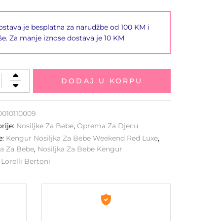
stava je besplatna za narudžbe od 100 KM i
še. Za manje iznose dostava je 10 KM
DODAJ U KORPU
0010110009
rije:
Nosiljke Za Bebe
,
Oprema Za Djecu
e:
Kengur Nosiljka Za Bebe Weekend Red Luxe
,
ka Za Bebe
,
Nosiljka Za Bebe Kengur
:
Lorelli Bertoni