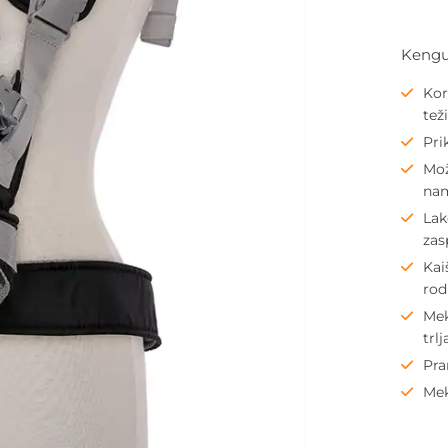
Kengu
Kor
tež
Pri
Mož
nam
Lak
zas
Kai
rod
Mek
trl
Pra
Mek