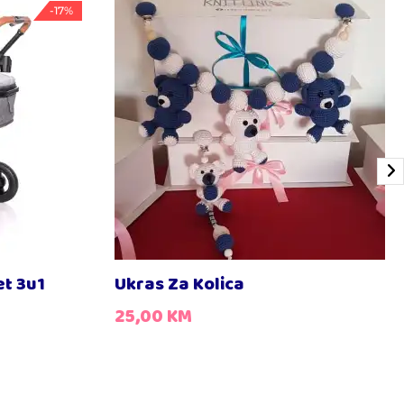
-17%
et 3u1
Ukras Za Kolica
25,00
KM