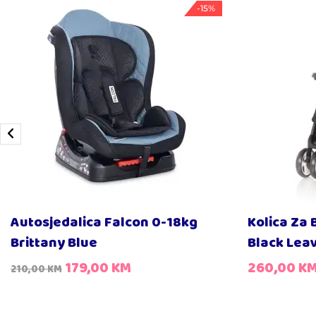
-15%
Autosjedalica Falcon 0-18kg
Kolica Za 
Brittany Blue
Black Lea
179,00
KM
260,00
K
210,00
KM