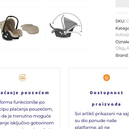
SKU:
C
Katego
Autosj
Oznak
13kg
,
A
Brand
laćanje pouzećem
Dostupnost
forma funkcioniše po
proizvoda
cipu plaćanja pouzećem,
Svi artikli prikazani na sa
 da je trenutno moguće
su dio ponude naše
anje isključivo gotovinom
platforme, ali ne