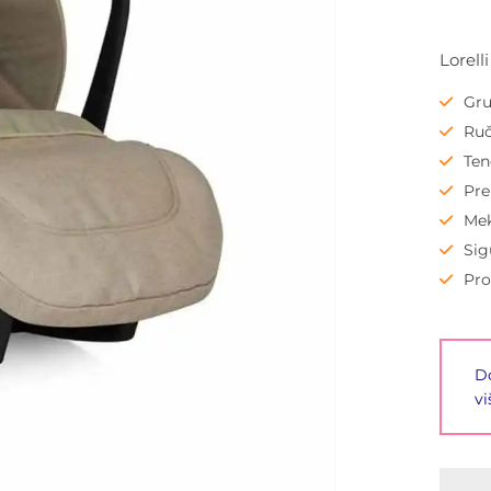
Lorell
Gru
Ruč
Te
Pre
Mek
Sig
Pro
Do
vi