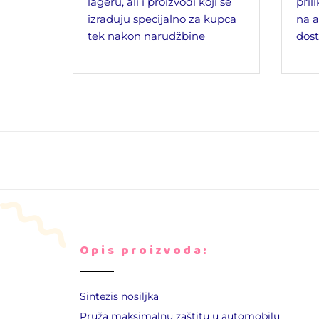
lageru, ali i proizvodi koji se
pril
izrađuju specijalno za kupca
na a
tek nakon narudžbine
dost
Opis proizvoda:
Sintezis nosiljka
Pruža maksimalnu zaštitu u automobilu