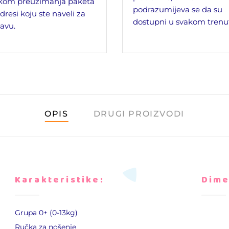
ikom preuzimanja paketa
podrazumijeva se da su
dresi koju ste naveli za
dostupni u svakom trenu
avu.
OPIS
DRUGI PROIZVODI
Karakteristike:
Dime
Grupa 0+ (0-13kg)
Ručka za nošenje