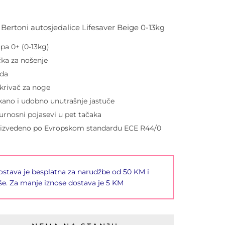
i Bertoni autosjedalice Lifesaver Beige 0-13kg
pa 0+ (0-13kg)
ka za nošenje
nda
krivač za noge
ano i udobno unutrašnje jastuče
urnosni pojasevi u pet tačaka
izvedeno po Evropskom standardu ECE R44/0
stava je besplatna za narudžbe od 50 KM i
še. Za manje iznose dostava je 5 KM