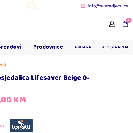
info@svezadjecu.ba
0
Brendovi
Prodavnice
PRIJAVA
REGISTRACIJA
3kg
sjedalica Lifesaver Beige 0-
g
,00
KM
D: