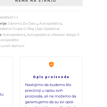
NEMA NA STANJU
AN9947-1-1
rije:
Oprema Za Djecu
,
Autosjedalice
,
edalice Grupa 0-13kg (jaje Sjedalica)
e:
Autosjedalica
,
Autosjedalica Lifesaver Beige 0-
utosjedište
:
Lorelli Bertoni
Opis proizvoda
Nastojimo da budemo što
precizniji u opisu svih
jtu
proizvoda, ali ne možemo da
garantujemo da su svi opisi