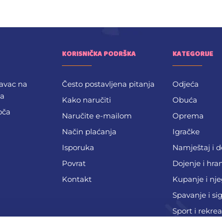
KORISNIČKA PODRŠKA
KATEGORIJE
avac na
Često postavljena pitanja
Odjeća
ba
Kako naručiti
Obuća
oča
Naručite e-mailom
Oprema
Način plaćanja
Igračke
Isporuka
Namještaj i 
Povrat
Dojenje i hra
Kontakt
Kupanje i nj
Spavanje i si
Sport i rekrea