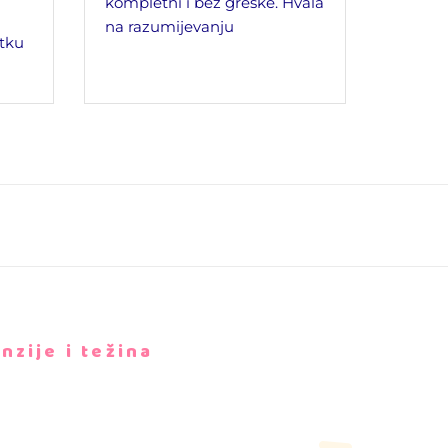
kompletni i bez greške. Hvala
na razumijevanju
tku
nzije i težina