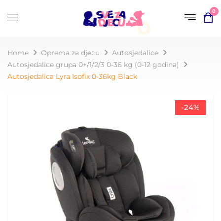
0
Home
Oprema za djecu
Autosjedalice
Autosjedalice grupa 0+/1/2/3 0-36 kg (0-12 godina)
Autosjedalica Lyra Isofix 0-36kg Black
-24%