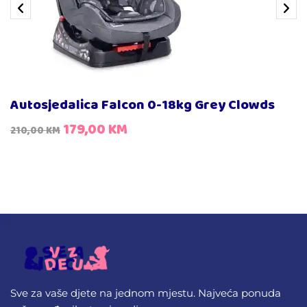
Autosjedalica Falcon 0-18kg Grey Clowds
179,00
KM
210,00
KM
Sve za vaše djete na jednom mjestu. Najveća ponuda