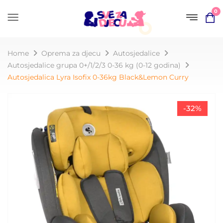
0
Home
Oprema za djecu
Autosjedalice
Autosjedalice grupa 0+/1/2/3 0-36 kg (0-12 godina)
Autosjedalica Lyra Isofix 0-36kg Black&Lemon Curry
-32%