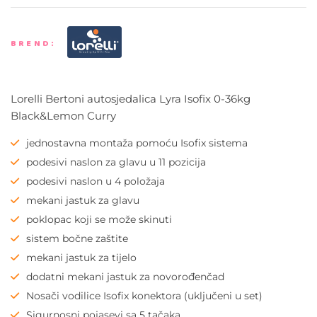
BREND:
Lorelli Bertoni autosjedalica Lyra Isofix 0-36kg
Black&Lemon Curry
jednostavna montaža pomoću Isofix sistema
podesivi naslon za glavu u 11 pozicija
podesivi naslon u 4 položaja
mekani jastuk za glavu
poklopac koji se može skinuti
sistem bočne zaštite
mekani jastuk za tijelo
dodatni mekani jastuk za novorođenčad
Nosači vodilice Isofix konektora (uključeni u set)
Sigurnosni pojasevi sa 5 tačaka