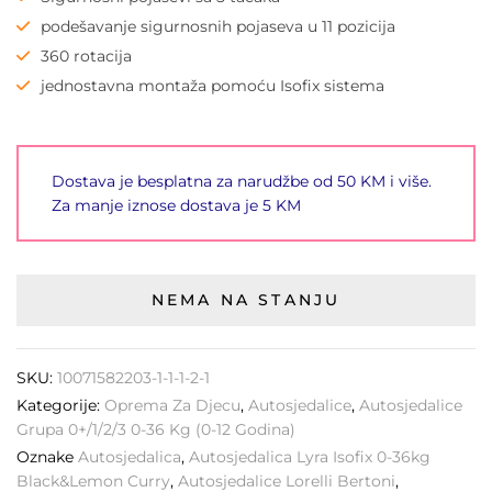
podešavanje sigurnosnih pojaseva u 11 pozicija
360 rotacija
jednostavna montaža pomoću Isofix sistema
Dostava je besplatna za narudžbe od 50 KM i više.
Za manje iznose dostava je 5 KM
NEMA NA STANJU
SKU:
10071582203-1-1-1-2-1
Kategorije:
Oprema Za Djecu
,
Autosjedalice
,
Autosjedalice
Grupa 0+/1/2/3 0-36 Kg (0-12 Godina)
Oznake
Autosjedalica
,
Autosjedalica Lyra Isofix 0-36kg
Black&Lemon Curry
,
Autosjedalice Lorelli Bertoni
,