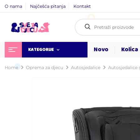
O nama
Najčešća pitanja
Kontakt
Novo
Kolica
KATEGORIJE
Home
Oprema za djecu
Autosjedalice
Autosjedalice 