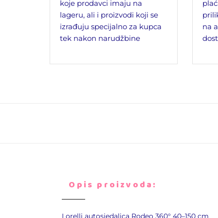
koje prodavci imaju na
plać
lageru, ali i proizvodi koji se
pril
izrađuju specijalno za kupca
na a
tek nakon narudžbine
dost
Opis proizvoda:
Lorelli
autosjedalica Rodeo 360° 40–150 cm