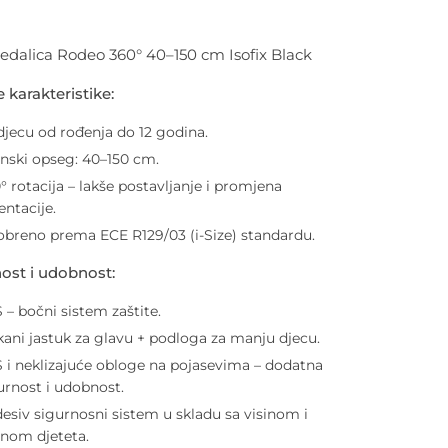
edalica Rodeo 360° 40–150 cm Isofix Black
 karakteristike:
djecu od rođenja do 12 godina.
inski opseg: 40–150 cm.
° rotacija – lakše postavljanje i promjena
jentacije.
breno prema ECE R129/03 (i-Size) standardu.
ost i udobnost:
 – bočni sistem zaštite.
ani jastuk za glavu + podloga za manju djecu.
 i neklizajuće obloge na pojasevima – dodatna
urnost i udobnost.
esiv sigurnosni sistem u skladu sa visinom i
inom djeteta.