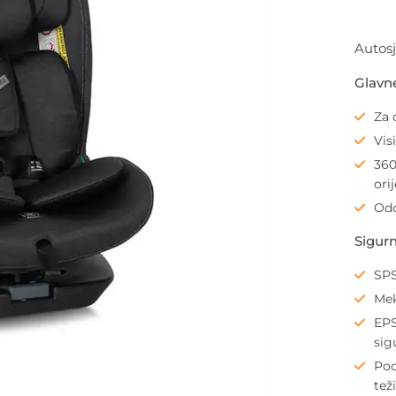
Autosj
Glavne
Za 
Vis
360
ori
Odo
Sigurn
SPS
Mek
EPS
sig
Pod
tež