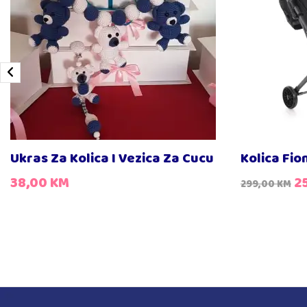
Ukras Za Kolica I Vezica Za Cucu
Kolica Fi
38,00
KM
2
299,00
KM