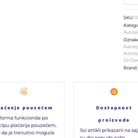
SKU:
1
Katego
Autosj
Ozna
Autosj
Autosj
Za Dje
Brand
laćanje pouzećem
Dostupnost
forma funkcioniše po
proizvoda
cipu plaćanja pouzećem,
Svi artikli prikazani na sa
 da je trenutno moguće
su dio ponude naše