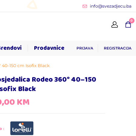
info@svezadjecu.ba
0
Brendovi
Prodavnice
PRIJAVA
REGISTRACIJA
 40–150 cm Isofix Black
osjedalica Rodeo 360° 40–150
sofix Black
0,00
KM
D: