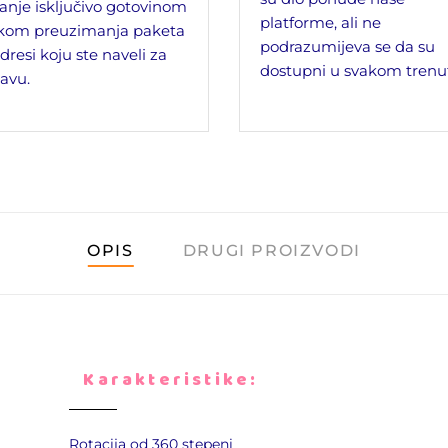
anje isključivo gotovinom
platforme, ali ne
ikom preuzimanja paketa
podrazumijeva se da su
dresi koju ste naveli za
dostupni u svakom trenu
avu.
OPIS
DRUGI PROIZVODI
Karakteristike:
Rotacija od 360 stepeni