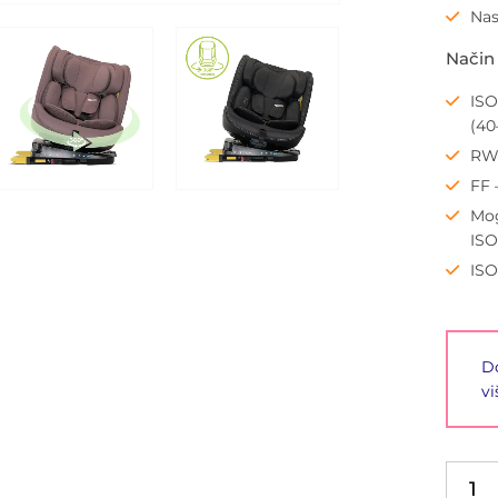
Nas
Način
ISO
(40
RWF
FF 
Mog
ISO
ISO
Do
vi