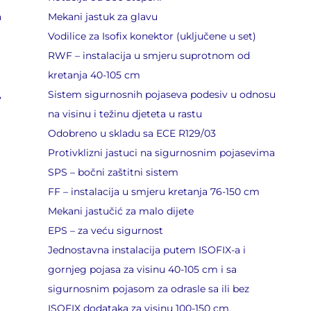
a
Mekani jastuk za glavu
Vodilice za Isofix konektor (uključene u set)
RWF – instalacija u smjeru suprotnom od
kretanja 40-105 cm
,
Sistem sigurnosnih pojaseva podesiv u odnosu
na visinu i težinu djeteta u rastu
Odobreno u skladu sa ECE R129/03
Protivklizni jastuci na sigurnosnim pojasevima
SPS – bočni zaštitni sistem
FF – instalacija u smjeru kretanja 76-150 cm
Mekani jastučić za malo dijete
EPS – za veću sigurnost
Jednostavna instalacija putem ISOFIX-a i
gornjeg pojasa za visinu 40-105 cm i sa
sigurnosnim pojasom za odrasle sa ili bez
ISOFIX dodataka za visinu 100-150 cm.