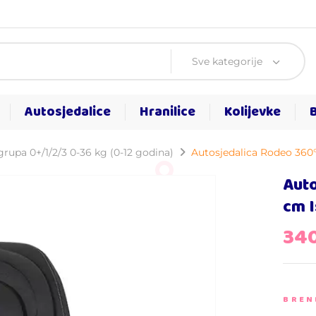
Sve kategorije
Autosjedalice
Hranilice
Kolijevke
grupa 0+/1/2/3 0-36 kg (0-12 godina)
Autosjedalica Rodeo 360°
Aut
cm I
34
BREN