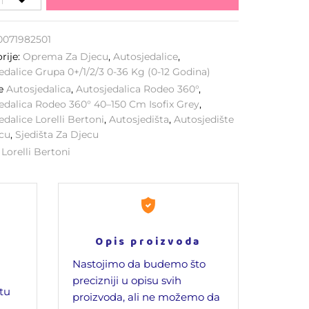
0071982501
rije:
Oprema Za Djecu
,
Autosjedalice
,
edalice Grupa 0+/1/2/3 0-36 Kg (0-12 Godina)
ke
Autosjedalica
,
Autosjedalica Rodeo 360°
,
edalica Rodeo 360° 40–150 Cm Isofix Grey
,
edalice Lorelli Bertoni
,
Autosjedišta
,
Autosjedište
cu
,
Sjedišta Za Djecu
:
Lorelli Bertoni
Opis proizvoda
Nastojimo da budemo što
precizniji u opisu svih
jtu
proizvoda, ali ne možemo da