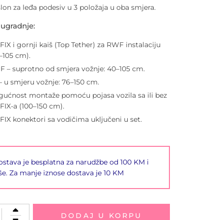
lon za leđa podesiv u 3 položaja u oba smjera.
 ugradnje:
FIX i gornji kaiš (Top Tether) za RWF instalaciju
–105 cm).
 – suprotno od smjera vožnje: 40–105 cm.
– u smjeru vožnje: 76–150 cm.
ućnost montaže pomoću pojasa vozila sa ili bez
FIX-a (100–150 cm).
FIX konektori sa vodičima uključeni u set.
stava je besplatna za narudžbe od 100 KM i
še. Za manje iznose dostava je 10 KM
DODAJ U KORPU