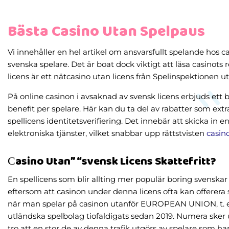
Bästa Casino Utan Spelpaus
Vi innehåller en hel artikel om ansvarsfullt spelande hos cas
svenska spelare. Det är boat dock viktigt att läsa casinots re
licens är ett nätcasino utan licens från Spelinspektionen u
På online casinon i avsaknad av svensk licens erbjuds ett 
benefit per spelare. Här kan du ta del av rabatter som extr
spellicens identitetsverifiering. Det innebär att skicka in e
elektroniska tjänster, vilket snabbar upp rättstvisten
casin
Сasino Utan” “svensk Licens Skattefritt?
En spellicens som blir allting mer populär boring svenska
eftersom att casinon under denna licens ofta kan offerera
när man spelar på casinon utanför EUROPEAN UNION, t. ex. D
utländska spelbolag tiofaldigats sedan 2019. Numera sker u
tro att en stor de av denna trafik utgörs av spelare som har