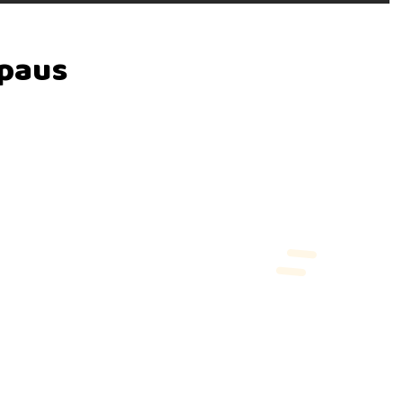
lpaus