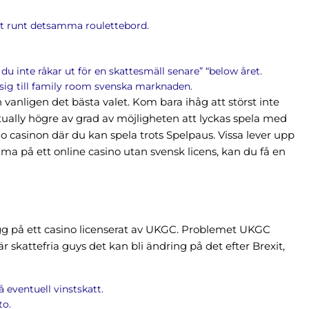
ellt runt detsamma roulettebord.
du inte råkar ut för en skattesmäll senare” “below året.
 sig till family room svenska marknaden.
vanligen det bästa valet. Kom bara ihåg att störst inte
ctually högre av grad av möjligheten att lyckas spela med
asinon där du kan spela trots Spelpaus. Vissa lever upp
lma på ett online casino utan svensk licens, kan du få en
gg på ett casino licenserat av UKGC. Problemet UKGC
 skattefria guys det kan bli ändring på det efter Brexit,
 eventuell vinstskatt.
to.