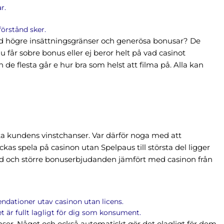
r.
förstånd sker.
s med högre insättningsgränser och generösa bonusar? De
 får sobre bonus eller ej beror helt på vad casinot
 de flesta går e hur bra som helst att filma på. Alla kan
ka kundens vinstchanser. Var därför noga med att
yckas spela på casinon utan Spelpaus till största del ligger
bud och större bonuserbjudanden jämfört med casinon från
ndationer utav casinon utan licens.
t är fullt lagligt för dig som konsument.
censer. Något och också automatiskt gör det olagligt för dem