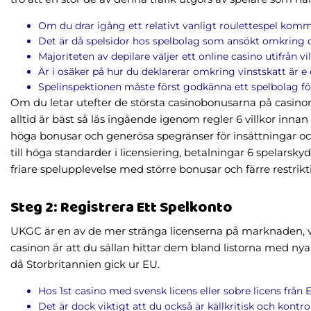
Om du drar igång ett relativt vanligt roulettespel komme
Det är då spelsidor hos spelbolag som ansökt omkring och
Majoriteten av depilare väljer ett online casino utifrån 
Är i osäker på hur du deklarerar omkring vinstskatt är e 
Spelinspektionen måste först godkänna ett spelbolag för
Om du letar utefter de största casinobonusarna på casinon 
alltid är bäst så läs ingående igenom regler 6 villkor inna
höga bonusar och generösa spegränser för insättningar o
till höga standarder i licensiering, betalningar 6 spelarsk
friare spelupplevelse med större bonusar och färre restrikt
Steg 2: Registrera Ett Spelkonto
UKGC är en av de mer stränga licenserna på marknaden, vi
casinon är att du sällan hittar dem bland listorna med nya 
då Storbritannien gick ur EU.
Hos 1st casino med svensk licens eller sobre licens från 
Det är dock viktigt att du också är källkritisk och kont