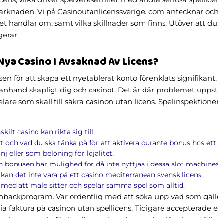
rknaden. Vi på Casinoutanlicenssverige. com antecknar och be
a det handlar om, samt vilka skillnader som finns. Utöver att
gerar.
 Nya Casino I Avsaknad Av Licens?
sen för att skapa ett nyetablerat konto förenklats signifikan
anhand skapligt dig och casinot. Det är där problemet uppst
lare som skall till säkra casinon utan licens. Spelinspektion
ilt casino kan rikta sig till.
 och vad du ska tänka på för att aktivera durante bonus hos ett 
 eller som belöning för lojalitet.
h bonusen har mulighed for då inte nyttjas i dessa slot machines
kan det inte vara på ett casino mediterranean svensk licens.
ar med att male sitter och spelar samma spel som alltid.
 cashbackprogram. Var ordentlig med att söka upp vad som gäll
via faktura på casinon utan spellicens. Tidigare accepterade