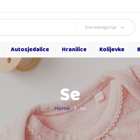
Sve kategorije
Autosjedalice
Hranilice
Kolijevke
Se
Home
se