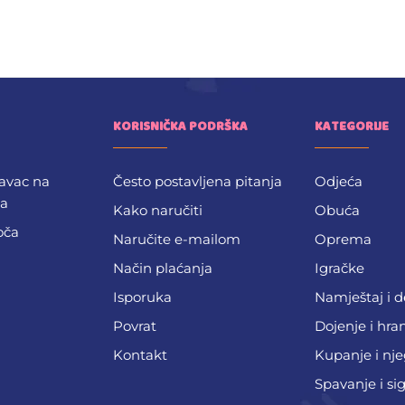
KORISNIČKA PODRŠKA
KATEGORIJE
avac na
Često postavljena pitanja
Odjeća
ba
Kako naručiti
Obuća
oča
Naručite e-mailom
Oprema
Način plaćanja
Igračke
Isporuka
Namještaj i 
Povrat
Dojenje i hra
Kontakt
Kupanje i nj
Spavanje i si