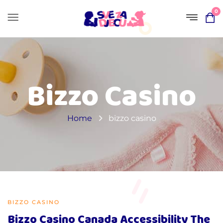
0
Bizzo Casino
Home
bizzo casino
BIZZO CASINO
Bizzo Casino Canada Accessibility The