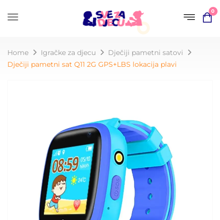
0
Home
Igračke za djecu
Dječiji pametni satovi
Dječiji pametni sat Q11 2G GPS+LBS lokacija plavi