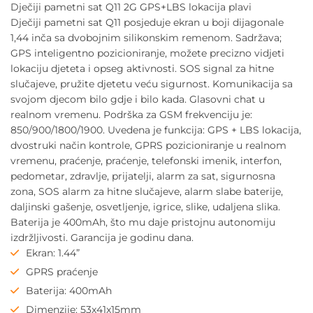
Dječiji pametni sat Q11 2G GPS+LBS lokacija plavi
Dječiji pametni sat Q11 posjeduje ekran u boji dijagonale
1,44 inča sa dvobojnim silikonskim remenom. Sadržava;
GPS inteligentno pozicioniranje, možete precizno vidjeti
lokaciju djeteta i opseg aktivnosti. SOS signal za hitne
slučajeve, pružite djetetu veću sigurnost. Komunikacija sa
svojom djecom bilo gdje i bilo kada. Glasovni chat u
realnom vremenu. Podrška za GSM frekvenciju je:
850/900/1800/1900. Uvedena je funkcija: GPS + LBS lokacija,
dvostruki način kontrole, GPRS pozicioniranje u realnom
vremenu, praćenje, praćenje, telefonski imenik, interfon,
pedometar, zdravlje, prijatelji, alarm za sat, sigurnosna
zona, SOS alarm za hitne slučajeve, alarm slabe baterije,
daljinski gašenje, osvetljenje, igrice, slike, udaljena slika.
Baterija je 400mAh, što mu daje pristojnu autonomiju
izdržljivosti. Garancija je godinu dana.
Ekran: 1.44”
GPRS praćenje
Baterija: 400mAh
Dimenzije: 53x41x15mm