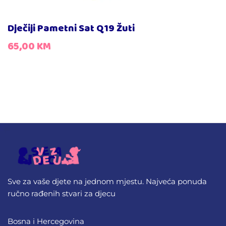
Dječiji Pametni Sat Q19 Žuti
65,00
KM
Sve za vaše djete na jednom mjestu. Najveća ponuda
ručno rađenih stvari za djecu
Bosna i Hercegovina