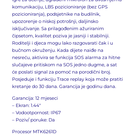
komunikaciju, LBS pozicioniranje (bez GPS
pozicioniranja), podsjetnike na budilnik,
upozorenje o niskoj potrošnji, daljinsko
isključivanje. Sa prilagođenim ažuriranim
čipsetom, kvalitet poziva je jasniji i stabilniji.
Roditelji i djeca mogu lako razgovarati čak i u
bučnom okruženju. Kada dijete naiđe na
nesreću, aktivira se funkcija SOS alarma za hitne
slučajeve pritiskom na SOS jedno dugme, a sat
će poslati signal za pomoć na porodični broj.
Posjeduje i funkciju Trace replay koja može pratiti
kretanje do 30 dana. Garancija je godinu dana.
Garancija: 12 mjeseci
– Ekran: 1.44″
– Vodootpornost: IP67
– Poziv/ poruke: Da
Procesor MTK6261D