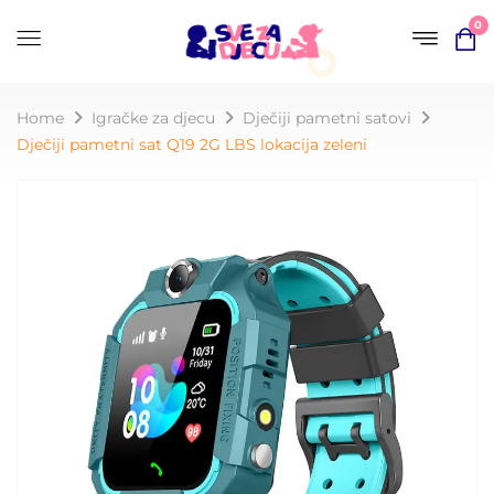
0
Home
Igračke za djecu
Dječiji pametni satovi
Dječiji pametni sat Q19 2G LBS lokacija zeleni