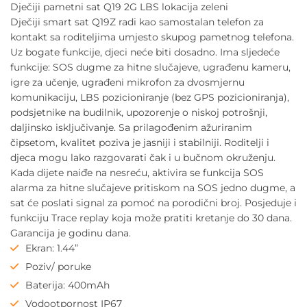
Dječiji pametni sat Q19 2G LBS lokacija zeleni
Dječiji smart sat Q19Z radi kao samostalan telefon za
kontakt sa roditeljima umjesto skupog pametnog telefona.
Uz bogate funkcije, djeci neće biti dosadno. Ima sljedeće
funkcije: SOS dugme za hitne slučajeve, ugrađenu kameru,
igre za učenje, ugrađeni mikrofon za dvosmjernu
komunikaciju, LBS pozicioniranje (bez GPS pozicioniranja),
podsjetnike na budilnik, upozorenje o niskoj potrošnji,
daljinsko isključivanje. Sa prilagođenim ažuriranim
čipsetom, kvalitet poziva je jasniji i stabilniji. Roditelji i
djeca mogu lako razgovarati čak i u bučnom okruženju.
Kada dijete naiđe na nesreću, aktivira se funkcija SOS
alarma za hitne slučajeve pritiskom na SOS jedno dugme, a
sat će poslati signal za pomoć na porodični broj. Posjeduje i
funkciju Trace replay koja može pratiti kretanje do 30 dana.
Garancija je godinu dana.
Ekran: 1.44”
Poziv/ poruke
Baterija: 400mAh
Vodootpornost IP67