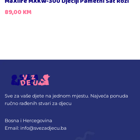
MaXlife MXKW-300 Dječiji Pametni Sat Rozi
89,00
KM
Sve za vaše djete na jednom mjestu. Najveća ponuda
ručno rađenih stvari za djecu
Bosna i Hercegovina
Email: info@svezadjecu.ba