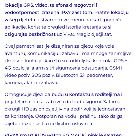
lokacije GPS
,
video, telefonski razgovori i
vodootpornost izražena IPX7 zaštitom.
Pratite
lokaciju
vašeg djeteta
u stvarnom vremenu na karti pomoću
aplikacije, koristite pregled istorije kretanja te si
osigurajte bezbrižnost
uz Vivax Magic dječji sat.
Ovaj pametni sat je dizajniran za djecu koja vole
avanturu, komunikaciju i zabavu. Ima mnoge zanimljive
i korisne funkcije, kao što su roditeljska kontrola, GPS +
4G pozicija, alarm s tri sigurnosna odstupanja, GSM i
video poziv, SOS poziv, Bluetooth 5.1, pedometer,
kamera, alarm i zabava.
Omogućuje djeci da budu
u kontaktu s roditeljima i
prijateljima
, da se zabave i da budu sigurni. Sat ima
okrugli HD zaslon osjetljiv na dodir koji je jednostavan
za korištenje. Ootporan na vodu i prašinu, tako da ga
dijete može nositi u različitim uslovima.
VIVAX smart KIDS watch 4G MAGIC pink je savršen