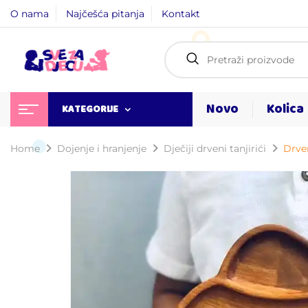
O nama
Najčešća pitanja
Kontakt
Novo
Kolica
KATEGORIJE
Home
Dojenje i hranjenje
Dječiji drveni tanjirići
Drven