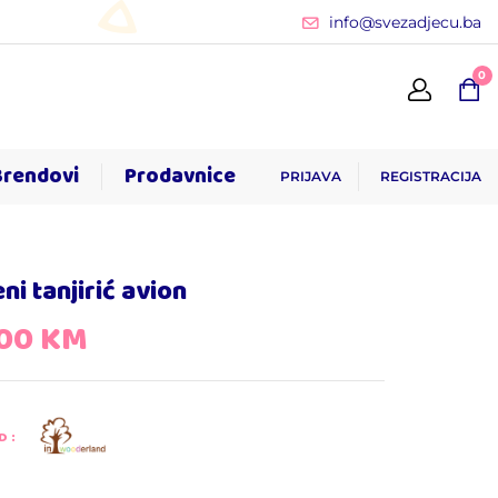
info@svezadjecu.ba
0
Brendovi
Prodavnice
PRIJAVA
REGISTRACIJA
ni tanjirić avion
,00
KM
D: