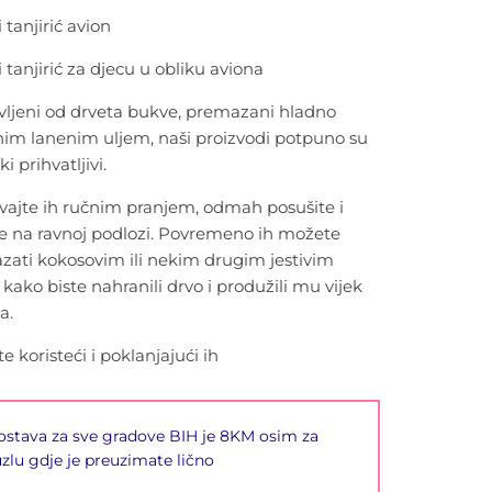
 tanjirić avion
 tanjirić za djecu u obliku aviona
vljeni od drveta bukve, premazani hladno
nim lanenim uljem, naši proizvodi potpuno su
i prihvatljivi.
vajte ih ručnim pranjem, odmah posušite i
te na ravnoj podlozi. Povremeno ih možete
zati kokosovim ili nekim drugim jestivim
 kako biste nahranili drvo i produžili mu vijek
a.
te koristeći i poklanjajući ih
ostava za sve gradove BIH je 8KM osim za
zlu gdje je preuzimate lično