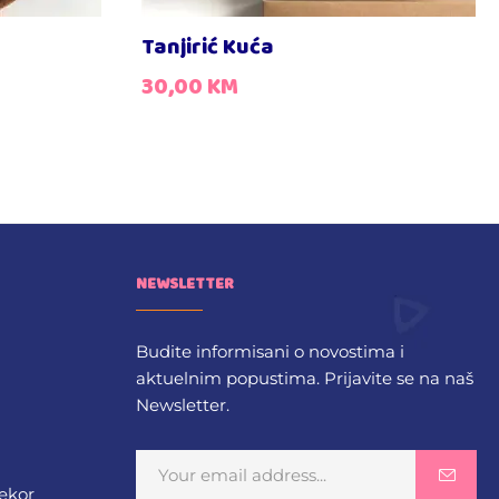
Tanjirić Kuća
30,00
KM
NEWSLETTER
Budite informisani o novostima i
aktuelnim popustima. Prijavite se na naš
Newsletter.
dekor