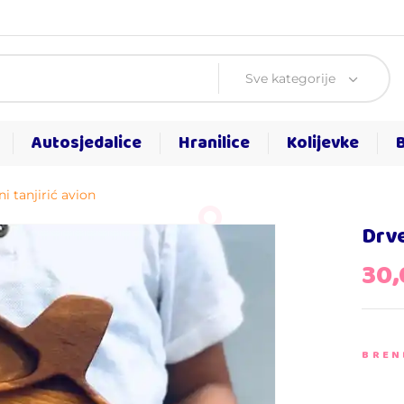
Sve kategorije
Autosjedalice
Hranilice
Kolijevke
i tanjirić avion
Drve
30
BREN