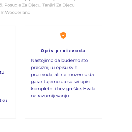
ći
,
Posudje Za Djecu
,
Tanjiri Za Djecu
:
In.wooderland
Opis proizvoda
Nastojimo da budemo što
precizniji u opisu svih
jtu
proizvoda, ali ne možemo da
garantujemo da su svi opisi
kompletni i bez greške. Hvala
na razumijevanju
tku