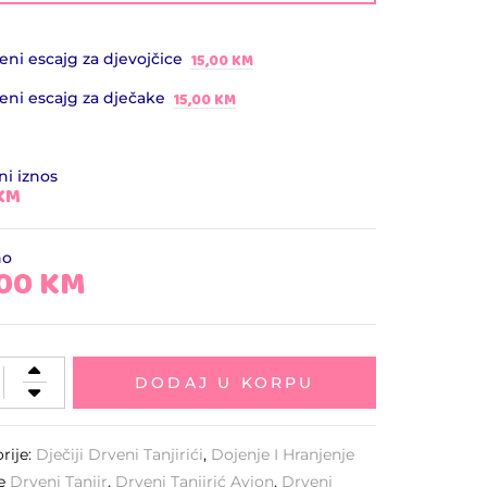
15,00
KM
eni escajg za djevojčice
15,00
KM
eni escajg za dječake
i iznos
 KM
no
,00
KM
DODAJ U KORPU
rije:
Dječiji Drveni Tanjirići
,
Dojenje I Hranjenje
ke
Drveni Tanjir
,
Drveni Tanjirić Avion
,
Drveni