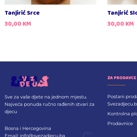
Tanjirić Srce
Tanjirić Sl
30,00
KM
30,00
KM
ZA PRODAVCE
Postani prod
Sve za vaše djete na jednom mjestu.
Svezadjecu.
Najveća ponuda ručno rađenih stvari za
djecu
Kontrolna pl
Prodavnice
Bosna i Hercegovina
Email: info@svezadjecu.ba