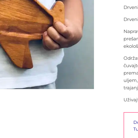
Drveni
Drveni
Napra
preša
ekološk
Održa
čuvaj
prema
uljem,
trajanj
Uživaj
D
Tu