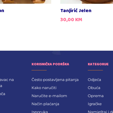
on
Tanjirić Jelen
30,00
KM
KORISNIČKA PODRŠKA
KATEGORIJE
avac na
Često postavljena pitanja
Odjeća
ba
Kako naručiti
Obuća
oča
Naručite e-mailom
Oprema
Način plaćanja
Igračke
Isporuka
Namještaj i 