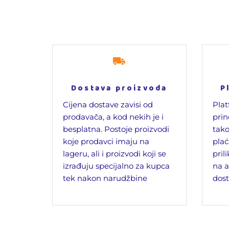
Dostava proizvoda
P
Cijena dostave zavisi od
Plat
prodavača, a kod nekih je i
prin
besplatna. Postoje proizvodi
tako
koje prodavci imaju na
plać
lageru, ali i proizvodi koji se
pril
izrađuju specijalno za kupca
na a
tek nakon narudžbine
dost