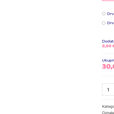
Drv
Drv
Dodatn
0,00
Ukup
30
Katego
Ozna