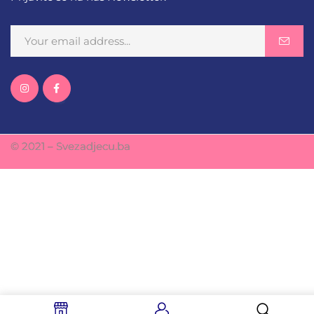
© 2021 – Svezadjecu.ba