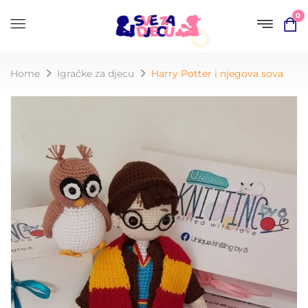
0
Home
Igračke za djecu
Harry Potter i njegova sova