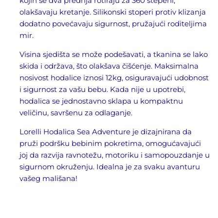
kojih se dva prednja rotiraju za 360 stepeni,
olakšavaju kretanje. Silikonski stoperi protiv klizanja
dodatno povećavaju sigurnost, pružajući roditeljima
mir.
Visina sjedišta se može podešavati, a tkanina se lako
skida i održava, što olakšava čišćenje. Maksimalna
nosivost hodalice iznosi 12kg, osiguravajući udobnost
i sigurnost za vašu bebu. Kada nije u upotrebi,
hodalica se jednostavno sklapa u kompaktnu
veličinu, savršenu za odlaganje.
Lorelli Hodalica Sea Adventure je dizajnirana da
pruži podršku bebinim pokretima, omogućavajući
joj da razvija ravnotežu, motoriku i samopouzdanje u
sigurnom okruženju. Idealna je za svaku avanturu
vašeg mališana!