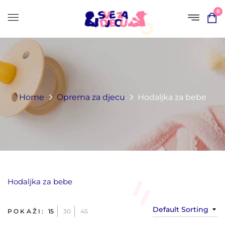
0
Home
Oprema za djecu
Hodaljka za bebe​
Hodaljka za bebe​
Default Sorting
POKAŽI:
15
30
45