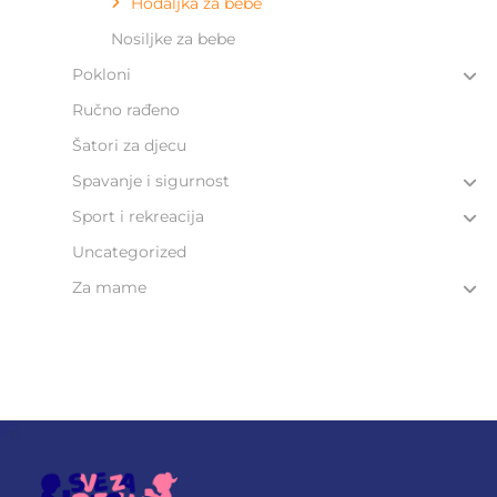
Hodaljka za bebe​
Nosiljke za bebe
Pokloni
Ručno rađeno
Šatori za djecu
Spavanje i sigurnost
Sport i rekreacija
Uncategorized
Za mame