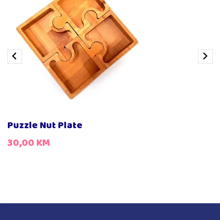
Drveni escajg za djevojčice
15,00
KM
Drveni escajg za dječake
15,00
KM
Puzzle Nut Plate
30,00
KM