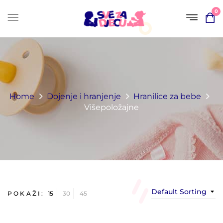
0
Home
Dojenje i hranjenje
Hranilice za bebe
Višepoložajne
Default Sorting
POKAŽI:
15
30
45