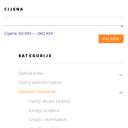
CIJENA
Cijena:
50 KM
—
260 KM
FILTER
KATEGORIJE
Dječija soba
Dječiji pametni satovi
Dojenje i hranjenje
Dječiji drveni tanjirići
Escajg za djecu
Grijači i sterilizatori