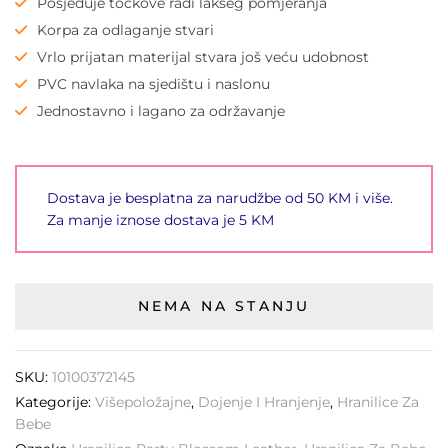
Posjeduje točkove radi lakšeg pomjeranja
Korpa za odlaganje stvari
Vrlo prijatan materijal stvara još veću udobnost
PVC navlaka na sjedištu i naslonu
Jednostavno i lagano za održavanje
Dostava je besplatna za narudžbe od 50 KM i više.
Za manje iznose dostava je 5 KM
NEMA NA STANJU
SKU:
10100372145
Kategorije:
Višepoložajne
,
Dojenje I Hranjenje
,
Hranilice Za
Bebe