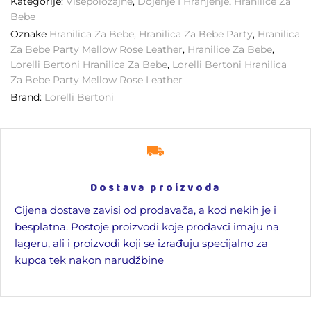
Kategorije:
Višepoložajne
,
Dojenje I Hranjenje
,
Hranilice Za
Bebe
Oznake
Hranilica Za Bebe
,
Hranilica Za Bebe Party
,
Hranilica
Za Bebe Party Mellow Rose Leather
,
Hranilice Za Bebe
,
Lorelli Bertoni Hranilica Za Bebe
,
Lorelli Bertoni Hranilica
Za Bebe Party Mellow Rose Leather
Brand:
Lorelli Bertoni
Dostava proizvoda
Cijena dostave zavisi od prodavača, a kod nekih je i
besplatna. Postoje proizvodi koje prodavci imaju na
lageru, ali i proizvodi koji se izrađuju specijalno za
kupca tek nakon narudžbine