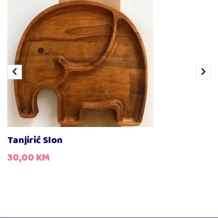
Drveni escajg za djevojčice
15,00
KM
Drveni escajg za dječake
15,00
KM
Tanjirić Slon
30,00
KM