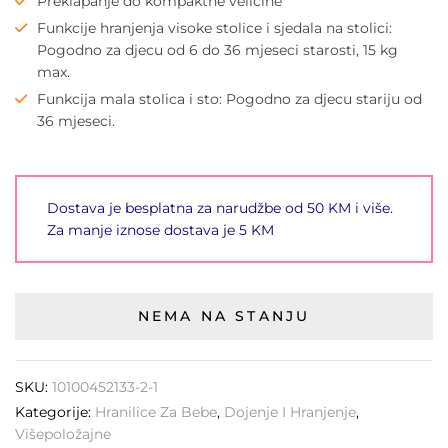
Preklapanje do kompaktne veličine
Funkcije hranjenja visoke stolice i sjedala na stolici:
Pogodno za djecu od 6 do 36 mjeseci starosti, 15 kg
max.
Funkcija mala stolica i sto: Pogodno za djecu stariju od
36 mjeseci.
Dostava je besplatna za narudžbe od 50 KM i više.
Za manje iznose dostava je 5 KM
NEMA NA STANJU
SKU:
10100452133-2-1
Kategorije:
Hranilice Za Bebe
,
Dojenje I Hranjenje
,
Višepoložajne