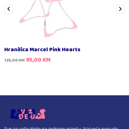
Hranilica Marcel Pink Hearts
95,00
KM
125,00
KM
Sve za vaše djete na jednom mjestu. Najveća ponuda