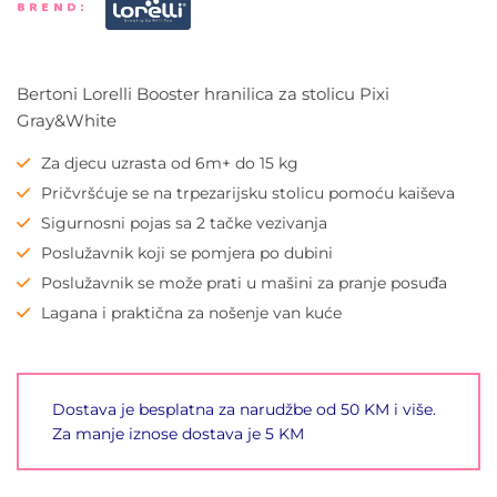
BREND:
Bertoni Lorelli Booster hranilica za stolicu Pixi
Gray&White
Za djecu uzrasta od 6m+ do 15 kg
Pričvršćuje se na trpezarijsku stolicu pomoću kaiševa
Sigurnosni pojas sa 2 tačke vezivanja
Poslužavnik koji se pomjera po dubini
Poslužavnik se može prati u mašini za pranje posuđa
Lagana i praktična za nošenje van kuće
Dostava je besplatna za narudžbe od 50 KM i više.
Za manje iznose dostava je 5 KM