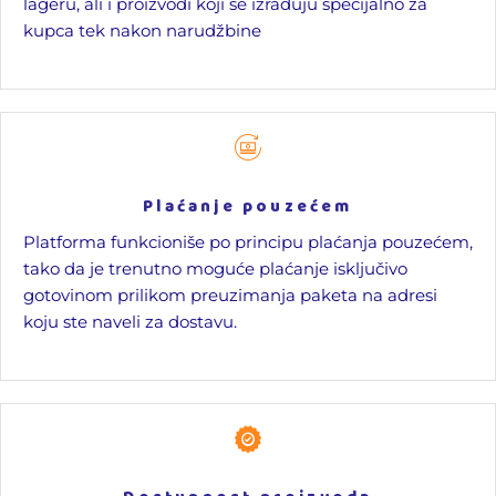
lageru, ali i proizvodi koji se izrađuju specijalno za
kupca tek nakon narudžbine
Plaćanje pouzećem
Platforma funkcioniše po principu plaćanja pouzećem,
tako da je trenutno moguće plaćanje isključivo
gotovinom prilikom preuzimanja paketa na adresi
koju ste naveli za dostavu.