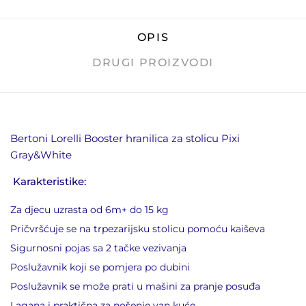
OPIS
DRUGI PROIZVODI
Bertoni Lorelli Booster hranilica za stolicu Pixi
Gray&White
Karakteristike:
Za djecu uzrasta od 6m+ do 15 kg
Pričvršćuje se na trpezarijsku stolicu pomoću kaiševa
Sigurnosni pojas sa 2 tačke vezivanja
Poslužavnik koji se pomjera po dubini
Poslužavnik se može prati u mašini za pranje posuđa
Lagana i praktična za nošenje van kuće