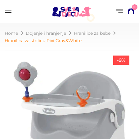
0
Home
Dojenje i hranjenje
Hranilice za bebe
Hranilica za stolicu Pixi Gray&White
-9%