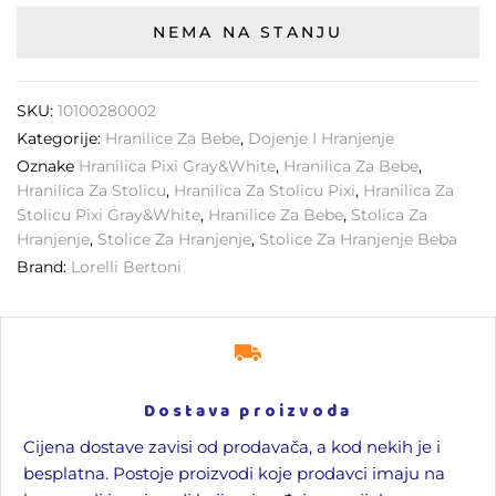
NEMA NA STANJU
SKU:
10100280002
Kategorije:
Hranilice Za Bebe
,
Dojenje I Hranjenje
Oznake
Hranilica Pixi Gray&White
,
Hranilica Za Bebe
,
Hranilica Za Stolicu
,
Hranilica Za Stolicu Pixi
,
Hranilica Za
Stolicu Pixi Gray&White
,
Hranilice Za Bebe
,
Stolica Za
Hranjenje
,
Stolice Za Hranjenje
,
Stolice Za Hranjenje Beba
Brand:
Lorelli Bertoni
Dostava proizvoda
Cijena dostave zavisi od prodavača, a kod nekih je i
besplatna. Postoje proizvodi koje prodavci imaju na