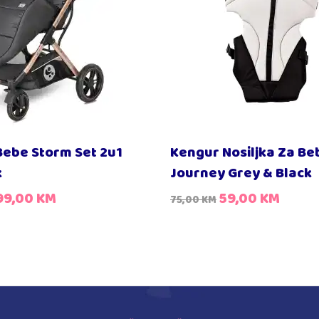
Bebe Storm Set 2u1
Kengur Nosiljka Za Be
k
Journey Grey & Black
99,00
KM
59,00
KM
75,00
KM