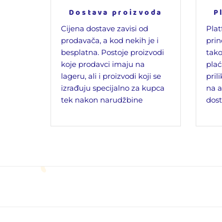
Dostava proizvoda
P
Cijena dostave zavisi od
Plat
prodavača, a kod nekih je i
prin
besplatna. Postoje proizvodi
tako
koje prodavci imaju na
plać
lageru, ali i proizvodi koji se
pril
izrađuju specijalno za kupca
na a
tek nakon narudžbine
dost