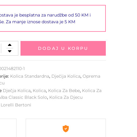
stava je besplatna za narudžbe od 50 KM i
še. Za manje iznose dostava je 5 KM
DODAJ U KORPU
0021482110-1
rije:
Kolica Standardna
,
Dječija Kolica
,
Oprema
cu
ke
Dječja Kolica
,
Kolica
,
Kolica Za Bebe
,
Kolica Za
lba Classic Black Solo
,
Kolica Za Djecu
:
Lorelli Bertoni