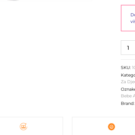
Do
vi
SKU:
1
Katego
Za Dje
Ozna
Bebe A
Brand