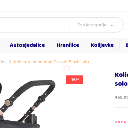
Sve kategorije
Autosjedalice
Hranilice
Kolijevke
rdna
Kolica za bebe Alba Classic Black solo
Koli
-16%
solo
455,0
BREN