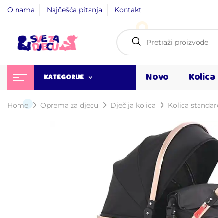
O nama
Najčešća pitanja
Kontakt
Novo
Kolica
KATEGORIJE
Home
Oprema za djecu
Dječija kolica
Kolica standa