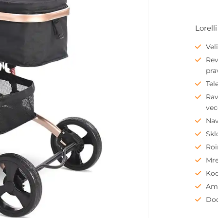
Lorell
Vel
Rev
pra
Tel
Rav
vec
Nav
Skl
Roi
Mre
Koc
Amo
Dod