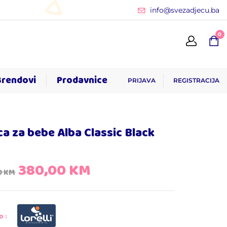
info@svezadjecu.ba
0
Brendovi
Prodavnice
PRIJAVA
REGISTRACIJA
ca za bebe Alba Classic Black
380,00
KM
0
KM
D: