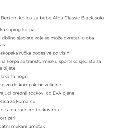
i Bertoni kolica za bebe Alba Classic Black solo
ika šoping korpa
izibilno sjediste koje se može okretati u oba
vca
eskopska ručka podesiva po visini
na korpa se transformise u sportsko sjediste za
e dijete
laka za noge
opivo do kompaktne velicine
rajuci prednji tockovi od EVA pjene
zica za komarce
nica na zadnjim tockovima
rtizeri
atni mekani umetak