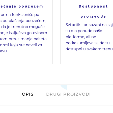
laćanje pouzećem
Dostupnost
forma funkcioniše po
proizvoda
cipu plaćanja pouzećem,
Svi artikli prikazani na sa
 da je trenutno moguće
su dio ponude naše
anje isključivo gotovinom
platforme, ali ne
ikom preuzimanja paketa
podrazumijeva se da su
dresi koju ste naveli za
dostupni u svakom trenu
avu.
OPIS
DRUGI PROIZVODI