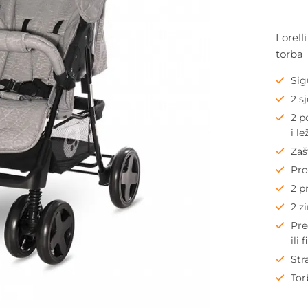
Lorell
torba
Sig
2 s
2 p
i le
Zaš
Pro
2 p
2 z
Pre
ili 
Str
Tor