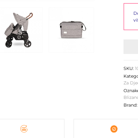
Do
vi
SKU:
1
Katego
Za Dje
Ozna
Blizan
Brand