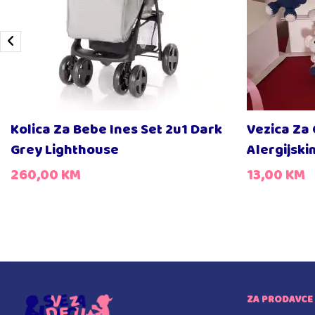
Kolica Za Bebe Ines Set 2u1 Dark
Vezica Za 
Grey Lighthouse
Alergijsk
260,00
KM
13,00
KM
ZA PRODAVCE