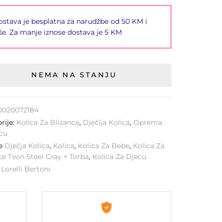
stava je besplatna za narudžbe od 50 KM i
še. Za manje iznose dostava je 5 KM
NEMA NA STANJU
0020072184
rije:
Kolica Za Blizance
,
Dječija Kolica
,
Oprema
cu
ke
Dječja Kolica
,
Kolica
,
Kolica Za Bebe
,
Kolica Za
ce Twin Steel Gray + Torba
,
Kolica Za Djecu
:
Lorelli Bertoni