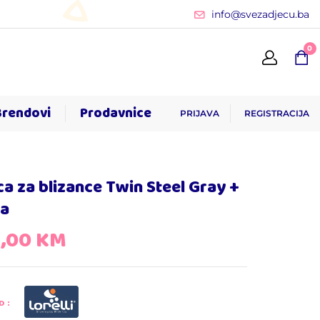
info@svezadjecu.ba
0
Brendovi
Prodavnice
PRIJAVA
REGISTRACIJA
ca za blizance Twin Steel Gray +
ba
5,00
KM
D: