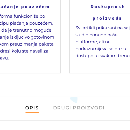
laćanje pouzećem
Dostupnost
forma funkcioniše po
proizvoda
cipu plaćanja pouzećem,
Svi artikli prikazani na sa
 da je trenutno moguće
su dio ponude naše
anje isključivo gotovinom
platforme, ali ne
ikom preuzimanja paketa
podrazumijeva se da su
dresi koju ste naveli za
dostupni u svakom trenu
avu.
OPIS
DRUGI PROIZVODI