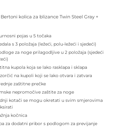
i Bertoni kolica za blizance Twin Steel Gray +
urnosni pojas u 5 točaka
jedala s 3 položaja (ležeći, polu-ležeći i sjedeći)
odloge za noge prilagodljive u 2 položaja (sjedeći
žeći)
titna kupola koja se lako rasklapa i sklapa
zorčić na kupoli koji se lako otvara i zatvara
rednje zaštitne prečke
imske nepromočive zaštite za noge
dnji kotači se mogu okretati u svim smjerovima
fiksirati
ažnja kočnica
ba za dodatni pribor s podlogom za previjanje