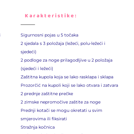
Karakteristike:
i
Sigurnosni pojas u 5 točaka
2 sjedala s 3 položaja (ležeći, polu-ležeći i
sjedeći)
2 podloge za noge prilagodljive u 2 položaja
(sjedeći i ležeći)
Zaštitna kupola koja se lako rasklapa i sklapa
Prozorčić na kupoli koji se lako otvara i zatvara
2 prednje zaštitne prečke
2 zimske nepromočive zaštite za noge
Prednji kotači se mogu okretati u svim
smjerovima ili fiksirati
Stražnja kočnica