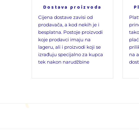
Dostava proizvoda
P
Cijena dostave zavisi od
Plat
prodavača, a kod nekih je i
prin
besplatna. Postoje proizvodi
tako
koje prodavci imaju na
plać
lageru, ali i proizvodi koji se
pril
izrađuju specijalno za kupca
na a
tek nakon narudžbine
dost