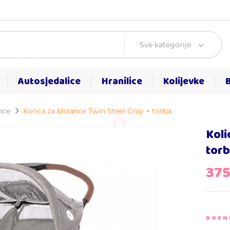
Sve kategorije
Autosjedalice
Hranilice
Kolijevke
nce
Kolica za blizance Twin Steel Gray + torba
Koli
tor
37
BREN