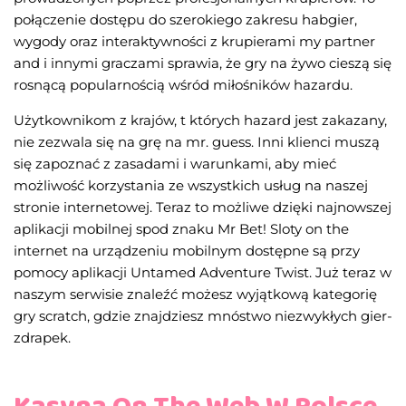
połączenie dostępu do szerokiego zakresu habgier,
wygody oraz interaktywności z krupierami my partner
and i innymi graczami sprawia, że gry na żywo cieszą się
rosnącą popularnością wśród miłośników hazardu.
Użytkownikom z krajów, t których hazard jest zakazany,
nie zezwala się na grę na mr. guess. Inni klienci muszą
się zapoznać z zasadami i warunkami, aby mieć
możliwość korzystania ze wszystkich usług na naszej
stronie internetowej. Teraz to możliwe dzięki najnowszej
aplikacji mobilnej spod znaku Mr Bet! Sloty on the
internet na urządzeniu mobilnym dostępne są przy
pomocy aplikacji Untamed Adventure Twist. Już teraz w
naszym serwisie znaleźć możesz wyjątkową kategorię
gry scratch, gdzie znajdziesz mnóstwo niezwykłych gier-
zdrapek.