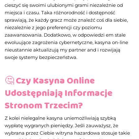
cieszyć się swoimi ulubionymi grami niezależnie od
miejsca i czasu. Taka różnorodność i dostępność
sprawiają, że każdy gracz może znaleźć coś dla siebie,
niezależnie z jego preferencji czy poziomu
zaawansowania. Dodatkowo, w odpowiedzi em stale
ewoluujące zagrożenia cybernetyczne, kasyna on-line
nieustannie aktualizują my partner and i rozwijają
swoje systemy bezpieczeństwa.
🤔 Czy Kasyna Online
Udostępniają Informacje
Stronom Trzecim?
Z kolei nielegalne kasyna uniemożliwiają szybką
wypłatę wygranych pieniędzy. Jeśli zauważysz, że
wybrana przez Ciebie witryna hazardowa stosuje takie