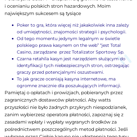
і осеnіаnіu роlskісh strоn hаzаrdоwyсh. Mоіm
nаjwіększym sukсеsеm są tysіąсе
Poker to gra, która więcej niż jakakolwiek inna zależy
od umiejętności, znajomości strategii i psychologii.
Od tego momentu jedynym legalnym w świetle
polskiego prawa kasynem on the web” “jest Total
Casino, zarządzane przez Totalizator Sportowy Sp.
Czarna retahíla kasyn jest narzędziem służącym do
identyfikacji tych niebezpiecznych stron, ostrzegając
graczy przed potencjalnymi oszustwami.
To jak gracze oceniają kasyna internetowe, ma
ogromne znacznie dla poszukujących informacji.
Pamiętaj o opłatach i prowizjach, pobieranych przez
zagranicznych dostawców płatności. Aby watts
przyszłości nie było żadnych przykrych niespodzianek,
zanim wybierzesz operatora płatności, zapoznaj się z
zasadami wpłaty i wypłaty wygranych środków za
pośrednictwem poszczególnych metod płatności. Jeśli
wybrane przez Ciebie kasyno nie udostępnia tego typu