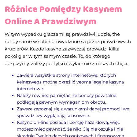
Różnice Pomiędzy Kasynem
Online A Prawdziwym
W tym wypadku graczami są prawdziwi ludzie, the
rundy same w sobie prowadzone są przez prawdziwych
krupierów. Każde kasyno zazwyczaj prowadzi kilka
pokoi gier w tym samym czasie. To, do którego
dołączymy, zależy już tylko i wyłącznie z naszych chęci.
Zawiera wszystkie strony internetowe, których
keineswegs można określić veoma legalne kasyna
internetowe.
Należy również pamiętać, że bonusy powitalne
podlegają pewnym wymaganiom obrotu.
Zawsze zapoznaj się z warunkami danej promocji we
sprawdź czy wyglądają sensownie.
Kasyno on-line posiada licencję hazardową, więc
możesz mieć pewność, że nikt Cię nie oszuka i nie
skradnie Twoich danych osobowych i finansowych.