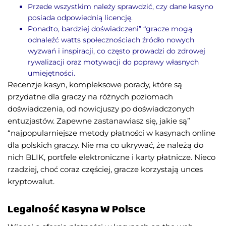
Przede wszystkim należy sprawdzić, czy dane kasyno
posiada odpowiednią licencję.
Ponadto, bardziej doświadczeni” “gracze mogą
odnaleźć watts społecznościach źródło nowych
wyzwań i inspiracji, co często prowadzi do zdrowej
rywalizacji oraz motywacji do poprawy własnych
umiejętności.
Recenzje kasyn, kompleksowe porady, które są
przydatne dla graczy na różnych poziomach
doświadczenia, od nowicjuszy po doświadczonych
entuzjastów. Zapewne zastanawiasz się, jakie są”
“najpopularniejsze metody płatności w kasynach online
dla polskich graczy. Nie ma co ukrywać, że należą do
nich BLIK, portfele elektroniczne i karty płatnicze. Nieco
rzadziej, choć coraz częściej, gracze korzystają unces
kryptowalut.
Legalność Kasyna W Polsce