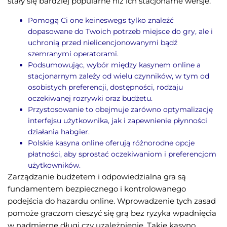
stały się bardziej popularne niż ich stacjonarne wersje.
Pomogą Ci one keineswegs tylko znaleźć
dopasowane do Twoich potrzeb miejsce do gry, ale i
uchronią przed nielicencjonowanymi bądź
szemranymi operatorami.
Podsumowując, wybór między kasynem online a
stacjonarnym zależy od wielu czynników, w tym od
osobistych preferencji, dostępności, rodzaju
oczekiwanej rozrywki oraz budżetu.
Przystosowanie to obejmuje zarówno optymalizację
interfejsu użytkownika, jak i zapewnienie płynności
działania habgier.
Polskie kasyna online oferują różnorodne opcje
płatności, aby sprostać oczekiwaniom i preferencjom
użytkowników.
Zarządzanie budżetem i odpowiedzialna gra są
fundamentem bezpiecznego i kontrolowanego
podejścia do hazardu online. Wprowadzenie tych zasad
pomoże graczom cieszyć się grą bez ryzyka wpadnięcia
w nadmierne długi czy uzależnienie. Takie kasyno