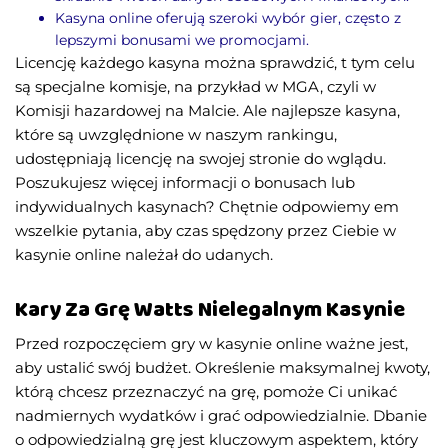
Kasyna online oferują szeroki wybór gier, często z
lepszymi bonusami we promocjami.
Licencję każdego kasyna można sprawdzić, t tym celu
są specjalne komisje, na przykład w MGA, czyli w
Komisji hazardowej na Malcie. Ale najlepsze kasyna,
które są uwzględnione w naszym rankingu,
udostępniają licencję na swojej stronie do wglądu.
Poszukujesz więcej informacji o bonusach lub
indywidualnych kasynach? Chętnie odpowiemy em
wszelkie pytania, aby czas spędzony przez Ciebie w
kasynie online należał do udanych.
Kary Za Grę Watts Nielegalnym Kasynie
Przed rozpoczęciem gry w kasynie online ważne jest,
aby ustalić swój budżet. Określenie maksymalnej kwoty,
którą chcesz przeznaczyć na grę, pomoże Ci unikać
nadmiernych wydatków i grać odpowiedzialnie. Dbanie
o odpowiedzialną grę jest kluczowym aspektem, który