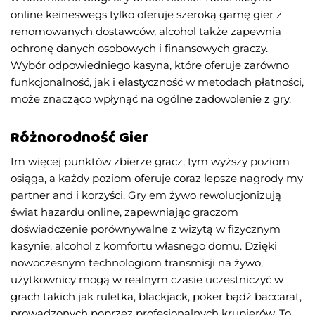
online keineswegs tylko oferuje szeroką gamę gier z
renomowanych dostawców, alcohol także zapewnia
ochronę danych osobowych i finansowych graczy.
Wybór odpowiedniego kasyna, które oferuje zarówno
funkcjonalność, jak i elastyczność w metodach płatności,
może znacząco wpłynąć na ogólne zadowolenie z gry.
Różnorodność Gier
Im więcej punktów zbierze gracz, tym wyższy poziom
osiąga, a każdy poziom oferuje coraz lepsze nagrody my
partner and i korzyści. Gry em żywo rewolucjonizują
świat hazardu online, zapewniając graczom
doświadczenie porównywalne z wizytą w fizycznym
kasynie, alcohol z komfortu własnego domu. Dzięki
nowoczesnym technologiom transmisji na żywo,
użytkownicy mogą w realnym czasie uczestniczyć w
grach takich jak ruletka, blackjack, poker bądź baccarat,
prowadzonych poprzez profesjonalnych krupierów. To