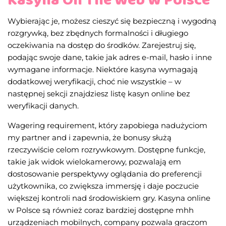
Kasyna On The Web W Polsce
Wybierając je, możesz cieszyć się bezpieczną i wygodną
rozgrywką, bez zbędnych formalności i długiego
oczekiwania na dostęp do środków. Zarejestruj się,
podając swoje dane, takie jak adres e-mail, hasło i inne
wymagane informacje. Niektóre kasyna wymagają
dodatkowej weryfikacji, choć nie wszystkie – w
następnej sekcji znajdziesz listę kasyn online bez
weryfikacji danych.
Wagering requirement, który zapobiega nadużyciom
my partner and i zapewnia, że bonusy służą
rzeczywiście celom rozrywkowym. Dostępne funkcje,
takie jak widok wielokamerowy, pozwalają em
dostosowanie perspektywy oglądania do preferencji
użytkownika, co zwiększa immersję i daje poczucie
większej kontroli nad środowiskiem gry. Kasyna online
w Polsce są również coraz bardziej dostępne mhh
urządzeniach mobilnych, company pozwala graczom