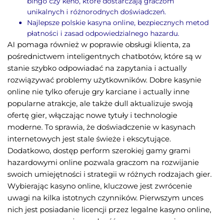
bingo czy keno, które dostarczają graczom
unikalnych i różnorodnych doświadczeń.
Najlepsze polskie kasyna online, bezpiecznych metod
płatności i zasad odpowiedzialnego hazardu.
AI pomaga również w poprawie obsługi klienta, za
pośrednictwem inteligentnych chatbotów, które są w
stanie szybko odpowiadać na zapytania i actually
rozwiązywać problemy użytkowników. Dobre kasynie
online nie tylko oferuje gry karciane i actually inne
popularne atrakcje, ale także dull aktualizuje swoją
ofertę gier, włączając nowe tytuły i technologie
moderne. To sprawia, że doświadczenie w kasynach
internetowych jest stale świeże i ekscytujące.
Dodatkowo, dostęp perform szerokiej gamy grami
hazardowymi online pozwala graczom na rozwijanie
swoich umiejętności i strategii w różnych rodzajach gier.
Wybierając kasyno online, kluczowe jest zwrócenie
uwagi na kilka istotnych czynników. Pierwszym unces
nich jest posiadanie licencji przez legalne kasyno online,