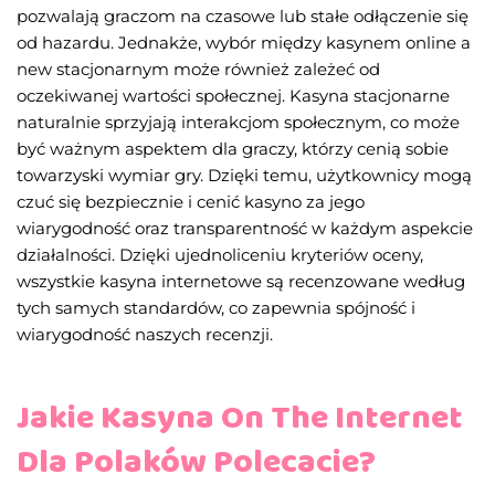
pozwalają graczom na czasowe lub stałe odłączenie się
od hazardu. Jednakże, wybór między kasynem online a
new stacjonarnym może również zależeć od
oczekiwanej wartości społecznej. Kasyna stacjonarne
naturalnie sprzyjają interakcjom społecznym, co może
być ważnym aspektem dla graczy, którzy cenią sobie
towarzyski wymiar gry. Dzięki temu, użytkownicy mogą
czuć się bezpiecznie i cenić kasyno za jego
wiarygodność oraz transparentność w każdym aspekcie
działalności. Dzięki ujednoliceniu kryteriów oceny,
wszystkie kasyna internetowe są recenzowane według
tych samych standardów, co zapewnia spójność i
wiarygodność naszych recenzji.
Jakie Kasyna On The Internet
Dla Polaków Polecacie?