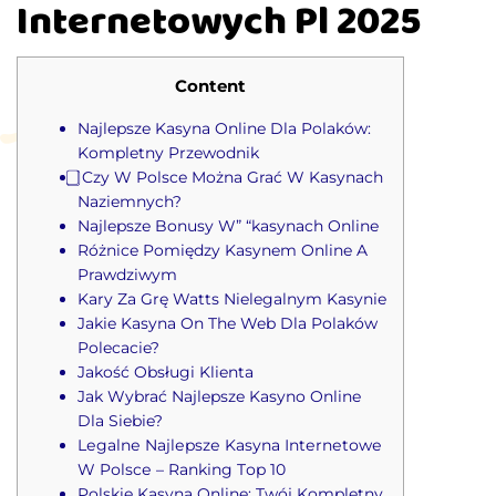
Internetowych Pl 2025
Content
Najlepsze Kasyna Online Dla Polaków:
Kompletny Przewodnik
⃣ Czy W Polsce Można Grać W Kasynach
Naziemnych?
Najlepsze Bonusy W” “kasynach Online
Różnice Pomiędzy Kasynem Online A
Prawdziwym
Kary Za Grę Watts Nielegalnym Kasynie
Jakie Kasyna On The Web Dla Polaków
Polecacie?
Jakość Obsługi Klienta
Jak Wybrać Najlepsze Kasyno Online
Dla Siebie?
Lеgаlnе Nаjlеpszе Kаsуnа Іntеrnеtоwе
W Pоlscе – Rаnkіng Tоp 10
Polskie Kasyna Online: Twój Kompletny