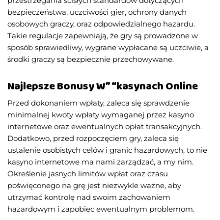
przestrzegania ścisłych standardów dotyczących
bezpieczeństwa, uczciwości gier, ochrony danych
osobowych graczy, oraz odpowiedzialnego hazardu.
Takie regulacje zapewniają, że gry są prowadzone w
sposób sprawiedliwy, wygrane wypłacane są uczciwie, a
środki graczy są bezpiecznie przechowywane.
Najlepsze Bonusy W” “kasynach Online
Przed dokonaniem wpłaty, zaleca się sprawdzenie
minimalnej kwoty wpłaty wymaganej przez kasyno
internetowe oraz ewentualnych opłat transakcyjnych.
Dodatkowo, przed rozpoczęciem gry, zaleca się
ustalenie osobistych celów i granic hazardowych, to nie
kasyno internetowe ma nami zarządzać, a my nim.
Określenie jasnych limitów wpłat oraz czasu
poświęconego na grę jest niezwykle ważne, aby
utrzymać kontrolę nad swoim zachowaniem
hazardowym i zapobiec ewentualnym problemom.